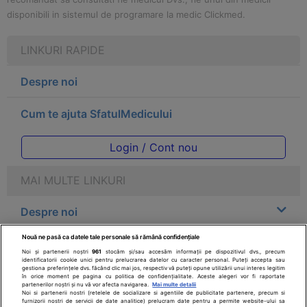
disponibili in sistemul de programare la medic Clickmed.
LINKURI RAPIDE
Despre noi
Cum te ajuta SfatulMedicului
Login / Cont nou
MAI MULTE LINKURI
Despre noi
Nouă ne pasă ca datele tale personale să rămână confidențiale
Legal
Noi și partenerii noștri
961
stocăm și/sau accesăm informații pe dispozitivul dvs., precum
identificatorii cookie unici pentru prelucrarea datelor cu caracter personal. Puteți accepta sau
gestiona preferințele dvs. făcând clic mai jos, respectiv vă puteți opune utilizării unui interes legitim
Drepturile consumatorului
în orice moment pe pagina cu politica de confidențialitate. Aceste alegeri vor fi raportate
partenerilor noștri și nu vă vor afecta navigarea.
Mai multe detalii
Noi si partenerii nostri (retelele de socializare si agentiile de publicitate partenere, precum si
furnizorii nostri de servicii de date analitice) prelucram date pentru a permite website-ului sa