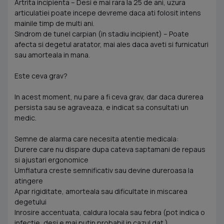
Artrita incipienta – Desi e mai rara la 25 de ani, uzura
articulatiei poate incepe devreme daca ati folosit intens
mainile timp de multi ani.
Sindrom de tunel carpian (in stadiu incipient) – Poate
afecta si degetul aratator, mai ales daca aveti si furnicaturi
sau amorteala in mana.
Este ceva grav?
In acest moment, nu pare a fi ceva grav, dar daca durerea
persista sau se agraveaza, e indicat sa consultati un
medic.
Semne de alarma care necesita atentie medicala:
Durere care nu dispare dupa cateva saptamani de repaus
si ajustari ergonomice
Umflatura creste semnificativ sau devine dureroasa la
atingere
Apar rigiditate, amorteala sau dificultate in miscarea
degetului
Inrosire accentuata, caldura locala sau febra (pot indica o
infectie, desi e mai putin probabil in cazul dat.)