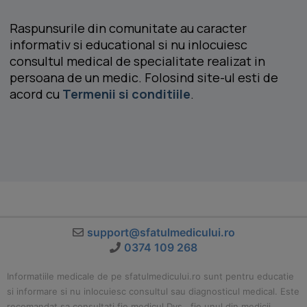
Raspunsurile din comunitate au caracter
informativ si educational si nu inlocuiesc
consultul medical de specialitate realizat in
persoana de un medic. Folosind site-ul esti de
acord cu
Termenii si conditiile
.
support@sfatulmedicului.ro
0374 109 268
Informatiile medicale de pe sfatulmedicului.ro sunt pentru educatie
si informare si nu inlocuiesc consultul sau diagnosticul medical. Este
recomandat sa consultati fie medicul Dvs., fie unul din medicii