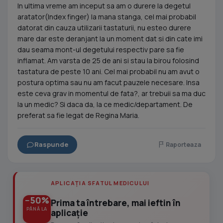
In ultima vreme am inceput sa am o durere la degetul
aratator(Index finger) la mana stanga, cel mai probabil
datorat din cauza utilizarii tastaturii, nu esteo durere
mare dar este deranjant la un moment dat si din cate imi
dau seama mont-ul degetului respectiv pare sa fie
inflamat. Am varsta de 25 de ani si stau la birou folosind
tastatura de peste 10 ani. Cel mai probabil nu am avut o
postura optima sau nu am facut pauzele necesare. Insa
este ceva grav in momentul de fata?, ar trebuii sa ma duc
la un medic? Si daca da, la ce medic/departament. De
preferat sa fie legat de Regina Maria.
Raspunde
Raporteaza
APLICAȚIA SFATUL MEDICULUI
−50%
Prima ta întrebare, mai ieftin în
PÂNĂ LA
aplicație