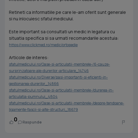
Retineti ca informatiile pe care le-am oferit sunt generale
si nu inlocuiesc sfatul medicului.
Este important sa consultati un medic in legatura cu
situatia specifica si sa urmati recomandarile acestuia:
https://www.clickmed.ro/medic/ortopedie
Articole de interes:
sfatulmedicului.ro/Oase-si-articulatii--membrele-/6-cauze-
surprinzatoare-ale-durerilor-articulare_14746
sfatulmedicului.ro/Diverse/pasi-importanti-si-eficienti-in-
gestionarea-durerilor_14866
sfatulmedicului.ro/Oase-si-articulatii--membrele-/durerea-in-
articulatia-pumnului_4804
sfatulmedicului.ro/Oase-si-articulatii--membrele-/despre-tendoane-
ligamente-fascii-si-alte-structuri_18679
0
Raspunde