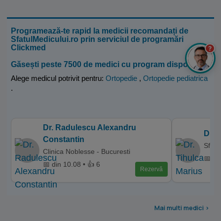
Programează-te rapid la medicii recomandați de
SfatulMedicului.ro prin serviciul de programări
Clickmed
?
Găsești peste 7500 de medici cu program disponibil
Alege medicul potrivit pentru:
Ortopedie
,
Ortopedie pediatrica
.
Dr. Radulescu Alexandru
Dr. 
Constantin
Sfant
Clinica Noblesse - Bucuresti
📅 di
📅 din 10.08 • 👍 6
Rezervă
Mai multi medici >