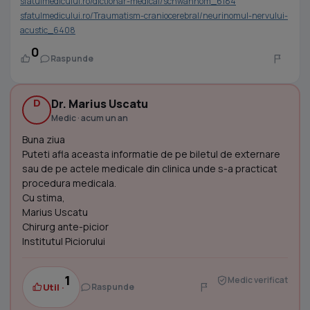
sfatulmedicului.ro/dictionar-medical/schwannom_6184
sfatulmedicului.ro/Traumatism-craniocerebral/neurinomul-nervului-
acustic_6408
0
Raspunde
D
Dr. Marius Uscatu
Medic · acum un an
Buna ziua
Puteti afla aceasta informatie de pe biletul de externare
sau de pe actele medicale din clinica unde s-a practicat
procedura medicala.
Cu stima,
Marius Uscatu
Chirurg ante-picior
Institutul Piciorului
1
Medic verificat
Util ·
Raspunde