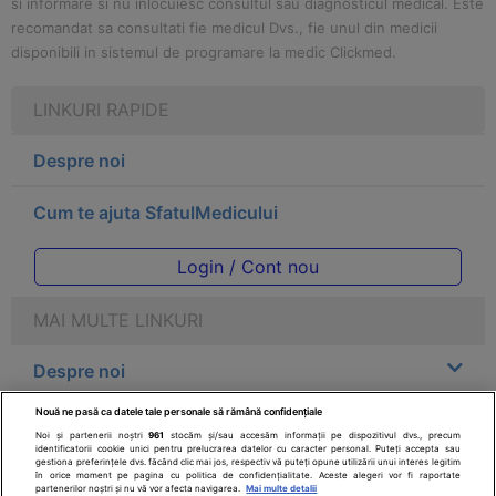
si informare si nu inlocuiesc consultul sau diagnosticul medical. Este
recomandat sa consultati fie medicul Dvs., fie unul din medicii
disponibili in sistemul de programare la medic Clickmed.
LINKURI RAPIDE
Despre noi
Cum te ajuta SfatulMedicului
Login / Cont nou
MAI MULTE LINKURI
Despre noi
Nouă ne pasă ca datele tale personale să rămână confidențiale
Legal
Noi și partenerii noștri
961
stocăm și/sau accesăm informații pe dispozitivul dvs., precum
identificatorii cookie unici pentru prelucrarea datelor cu caracter personal. Puteți accepta sau
gestiona preferințele dvs. făcând clic mai jos, respectiv vă puteți opune utilizării unui interes legitim
Drepturile consumatorului
în orice moment pe pagina cu politica de confidențialitate. Aceste alegeri vor fi raportate
partenerilor noștri și nu vă vor afecta navigarea.
Mai multe detalii