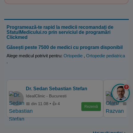
Programează-te rapid la medicii recomandați de
SfatulMedicului.ro prin serviciul de programări
Clickmed
Găsești peste 7500 de medici cu program disponibil
Alege medicul potrivit pentru:
Ortopedie
,
Ortopedie pediatrica
.
?
Dr. Sedan Sebastian Stefan
Dr. 
IdealClinic - Bucuresti
Centr
📅 din 11.08 • 👍 4
📅 di
Rezervă
Mai multi medici >