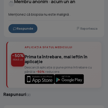
Membru anonim · acum un an
Menționez că biopsia nu este malignă .
Raspunde
Raporteaza
APLICAȚIA SFATUL MEDICULUI
−50%
Prima ta întrebare, mai ieftin în
PÂNĂ LA
aplicație
Descarcă aplicația și pune prima întrebare cu
până la
−50%
reducere.
Raspunsuri
(2)