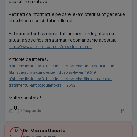
scazut in cazul dvs..
Retineti ca informatiile pe care le-am oferit sunt generale
si nu inlocuiesc sfatul medicului.
Este important sa consultati un medic in legatura cu
situatia specifica si sa urmati recomandarile acestuia:
https://www.clickmed.ro/medic/medicina-interna
Articole de interes:
sfatulmedicului.ro/Boli-ale-inimii-si-vaselor/anticoagulante-in-
fibrilatia-atriala-cand-este-indicat-sa-le-ieii_19349
sfatulmedicului.ro/Boli-ale-inimii-si-vaselor/fibrilatia-atriala-
tratamentul-anticoagulant-oral_19592
Multa sanatate!
0
Raspunde
D
Dr. Marius Uscatu
Medic · acum un an