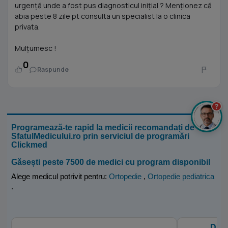
urgență unde a fost pus diagnosticul inițial ? Menționez că
abia peste 8 zile pt consulta un specialist la o clinica
privata.
Mulțumesc !
0
Raspunde
?
Programează-te rapid la medicii recomandați de
SfatulMedicului.ro prin serviciul de programări
Clickmed
Găsești peste 7500 de medici cu program disponibil
Alege medicul potrivit pentru:
Ortopedie
,
Ortopedie pediatrica
.
Dr. 