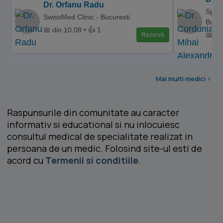
Dr. Orfanu Radu
Spita
SwissMed Clinic - Bucuresti
Bucur
📅 din 10.08 • 👍 1
📅 di
Rezervă
Mai multi medici >
Raspunsurile din comunitate au caracter
informativ si educational si nu inlocuiesc
consultul medical de specialitate realizat in
persoana de un medic. Folosind site-ul esti de
acord cu
Termenii si conditiile
.