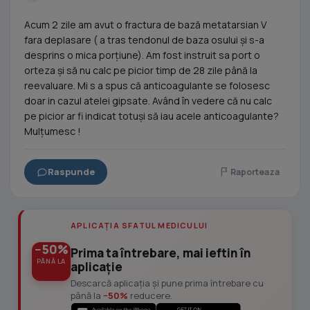
Acum 2 zile am avut o fractura de bază metatarsian V
fara deplasare ( a tras tendonul de baza osului și s-a
desprins o mica porțiune). Am fost instruit sa port o
orteza și să nu calc pe picior timp de 28 zile până la
reevaluare. Mi s a spus că anticoagulante se folosesc
doar in cazul atelei gipsate. Având în vedere că nu calc
pe picior ar fi indicat totuși să iau acele anticoagulante?
Mulțumesc !
Raspunde
Raporteaza
APLICAȚIA SFATUL MEDICULUI
−50%
Prima ta întrebare, mai ieftin în
PÂNĂ LA
aplicație
Descarcă aplicația și pune prima întrebare cu
până la
−50%
reducere.