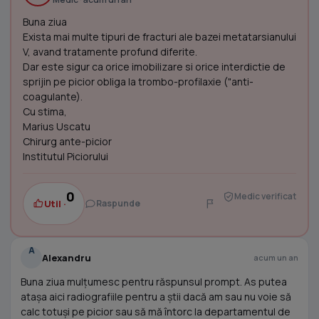
Buna ziua
Exista mai multe tipuri de fracturi ale bazei metatarsianului
V, avand tratamente profund diferite.
Dar este sigur ca orice imobilizare si orice interdictie de
sprijin pe picior obliga la trombo-profilaxie ("anti-
coagulante).
Cu stima,
Marius Uscatu
Chirurg ante-picior
Institutul Piciorului
0
Medic verificat
Util ·
Raspunde
A
Alexandru
acum un an
Buna ziua mulțumesc pentru răspunsul prompt. As putea
atașa aici radiografiile pentru a știi dacă am sau nu voie să
calc totuși pe picior sau să mă întorc la departamentul de