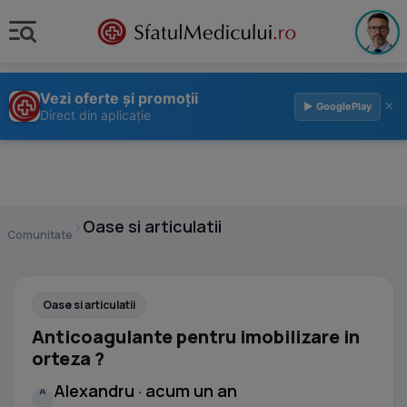
Vezi oferte și promoții
×
▶ GooglePlay
Direct din aplicație
›
Oase si articulatii
Comunitate
Oase si articulatii
Anticoagulante pentru imobilizare in
orteza ?
Alexandru · acum un an
A