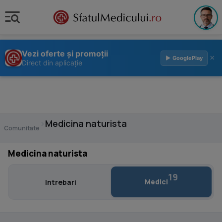
Vezi oferte și promoții
×
▶ GooglePlay
Direct din aplicație
›
Medicina naturista
Comunitate
Medicina naturista
19
Medici
Intrebari