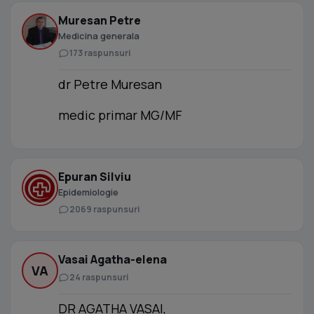
Muresan Petre
Medicina generala
173 raspunsuri
dr Petre Muresan
medic primar MG/MF
Epuran Silviu
Epidemiologie
2069 raspunsuri
Vasai Agatha-elena
VA
24 raspunsuri
DR AGATHA VASAI,