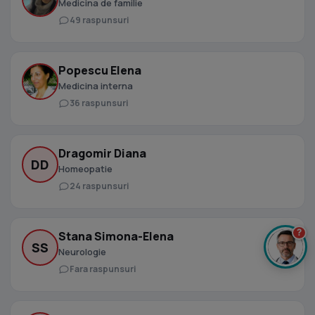
Medicina de familie
49 raspunsuri
Popescu Elena
Medicina interna
36 raspunsuri
Dragomir Diana
DD
Homeopatie
24 raspunsuri
?
Stana Simona-Elena
SS
Neurologie
Fara raspunsuri