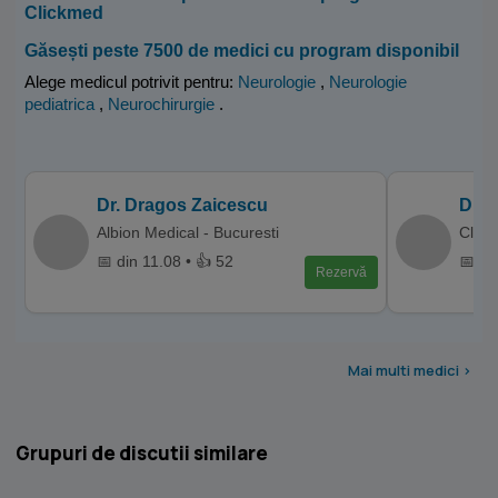
Clickmed
Găsești peste 7500 de medici cu program disponibil
Alege medicul potrivit pentru:
Neurologie
,
Neurologie
pediatrica
,
Neurochirurgie
.
Dr. Dragos Zaicescu
Dr. 
Albion Medical - Bucuresti
Clini
📅 din 11.08 • 👍 52
📅 di
Rezervă
Mai multi medici >
Grupuri de discutii similare