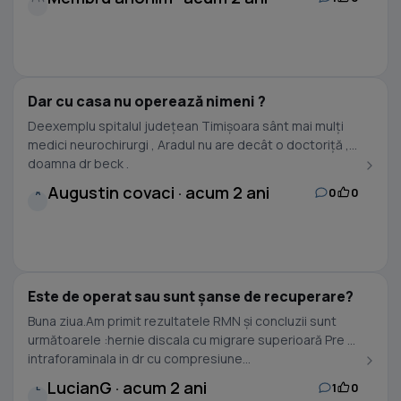
Dar cu casa nu operează nimeni ?
Deexemplu spitalul județean Timișoara sânt mai mulți
medici neurochirurgi , Aradul nu are decât o doctoriță ,
doamna dr beck .
Augustin covaci · acum 2 ani
0
0
A
Este de operat sau sunt șanse de recuperare?
Buna ziua.Am primit rezultatele RMN și concluzii sunt
următoarele :hernie discala cu migrare superioară Pre și
intraforaminala in dr cu compresiune...
LucianG · acum 2 ani
1
0
L