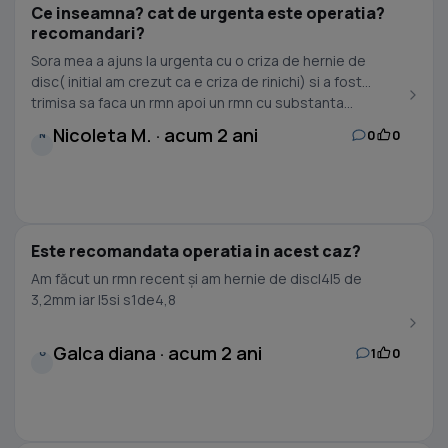
Ce inseamna? cat de urgenta este operatia?
recomandari?
Sora mea a ajuns la urgenta cu o criza de hernie de
disc( initial am crezut ca e criza de rinichi) si a fost
trimisa sa faca un rmn apoi un rmn cu substanta...
Nicoleta M. · acum 2 ani
0
0
N
Este recomandata operatia in acest caz?
Am făcut un rmn recent și am hernie de discl4l5 de
3,2mm iar l5si s1de4,8
Galca diana · acum 2 ani
1
0
G