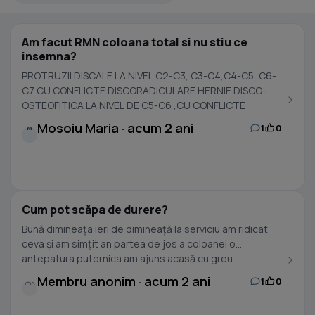
Am facut RMN coloana total si nu stiu ce
insemna?
PROTRUZII DISCALE LA NIVEL C2-C3, C3-C4,C4-C5, C6-
C7 CU CONFLICTE DISCORADICULARE HERNIE DISCO-
OSTEOFITICA LA NIVEL DE C5-C6 ,CU CONFLICTE
DISCORADICULARE...
Mosoiu Maria · acum 2 ani
1
0
M
Cum pot scăpa de durere?
Bună dimineața ieri de dimineață la serviciu am ridicat
ceva și am simțit an partea de jos a coloanei o
antepatura puternica am ajuns acasă cu greu...
Membru anonim · acum 2 ani
1
0