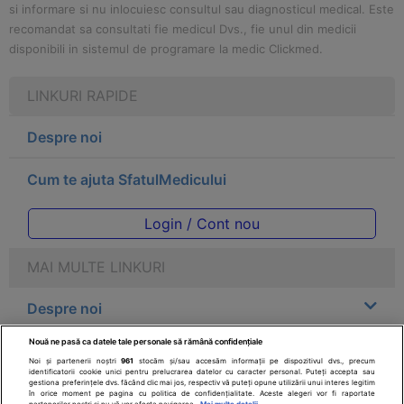
si informare si nu inlocuiesc consultul sau diagnosticul medical. Este
recomandat sa consultati fie medicul Dvs., fie unul din medicii
disponibili in sistemul de programare la medic Clickmed.
LINKURI RAPIDE
Despre noi
Cum te ajuta SfatulMedicului
Login / Cont nou
MAI MULTE LINKURI
Despre noi
Nouă ne pasă ca datele tale personale să rămână confidențiale
Legal
Noi și partenerii noștri
961
stocăm și/sau accesăm informații pe dispozitivul dvs., precum
identificatorii cookie unici pentru prelucrarea datelor cu caracter personal. Puteți accepta sau
gestiona preferințele dvs. făcând clic mai jos, respectiv vă puteți opune utilizării unui interes legitim
Drepturile consumatorului
în orice moment pe pagina cu politica de confidențialitate. Aceste alegeri vor fi raportate
partenerilor noștri și nu vă vor afecta navigarea.
Mai multe detalii