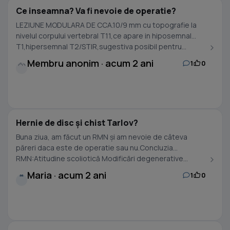
Ce inseamna? Va fi nevoie de operatie?
LEZIUNE MODULARA DE CCA.10/9 mm cu topografie la
nivelul corpului vertebral T11,ce apare in hiposemnal
T1,hipersemnal T2/STIR,sugestiva posibil pentru...
Membru anonim · acum 2 ani
1
0
Hernie de disc și chist Tarlov?
Buna ziua, am făcut un RMN și am nevoie de câteva
păreri daca este de operatie sau nu.Concluzia
RMN:Atitudine scoliotică Modificări degenerative...
Maria · acum 2 ani
1
0
M