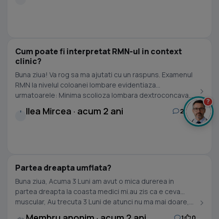
Cum poate fi interpretat RMN-ul in context
clinic?
Buna ziua! Va rog sa ma ajutati cu un raspuns. Examenul
RMN la nivelul coloanei lombare evidentiaza
urmatoarele: Minima scolioza lombara dextroconcava....
?
Ilea Mircea · acum 2 ani
2
0
I
Partea dreapta umflata?
Buna ziua, Acuma 3 Luni am avut o mica durerea in
partea dreapta la coasta medici mi.au zis ca e ceva
muscular, Au trecuta 3 Luni de atunci nu ma mai doare,...
Membru anonim · acum 2 ani
1
0