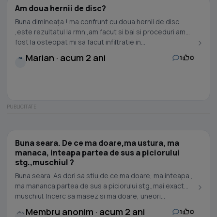
Am doua hernii de disc?
Buna dimineața ! ma confrunt cu doua hernii de disc
,este rezultatul la rmn.,am facut si bai si proceduri am
fost la osteopat mi sa facut infiltratie in...
Marian · acum 2 ani
1
0
M
Buna seara. De ce ma doare,ma ustura, ma
manaca, inteapa partea de sus a piciorului
stg.,muschiul ?
Buna seara. As dori sa stiu de ce ma doare, ma inteapa ,
ma mananca partea de sus a piciorului stg.,mai exact
muschiul. Incerc sa masez si ma doare, uneori...
Membru anonim · acum 2 ani
1
0