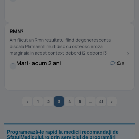
RMN?
Am făcut un Rmn rezultatul fiind:degenerescenta
discala PfirmannIII multidisc cu osteoscleroza
marginala.In acest context:debord l2,debord l3
tangențial...
Mari · acum 2 ani
1
0
M
‹
1
2
3
4
5
…
41
›
Programează-te rapid la medicii recomandați de
SfatulMedicului.ro prin serviciul de programări