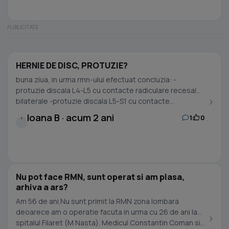
HERNIE DE DISC, PROTUZIE?
buna ziua, in urma rmn-ului efectuat concluzia: -
protuzie discala L4-L5 cu contacte radiculare recesale
bilaterale -protuzie discala L5-S1 cu contacte...
Ioana B · acum 2 ani
1
0
I
Nu pot face RMN, sunt operat si am plasa,
arhiva a ars?
Am 56 de ani.Nu sunt primit la RMN zona lombara
deoarece am o operatie facuta in urma cu 26 de ani la
spitalul Filaret (M Nasta). Medicul Constantin Coman si...