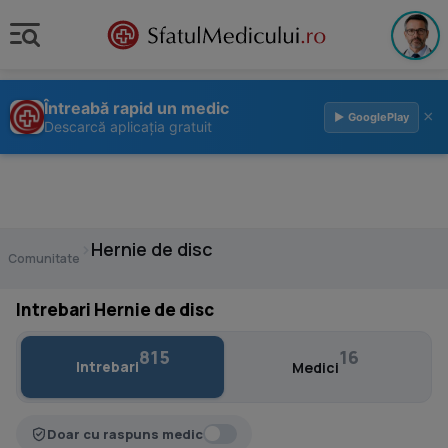
Întreabă rapid un medic
×
▶ GooglePlay
Descarcă aplicația gratuit
›
Hernie de disc
Comunitate
Intrebari Hernie de disc
815
16
Intrebari
Medici
Doar cu raspuns medic