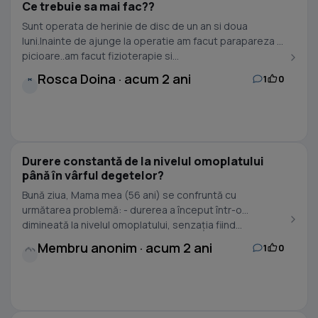
Ce trebuie sa mai fac??
Sunt operata de herinie de disc de un an si doua
luni.Inainte de ajunge la operatie am facut parapareza la
picioare..am facut fizioterapie si...
Rosca Doina · acum 2 ani
1
0
R
Durere constantă de la nivelul omoplatului
până în vârful degetelor?
Bună ziua, Mama mea (56 ani) se confruntă cu
următarea problemă: - durerea a început într-o
dimineată la nivelul omoplatului, senzația fiind...
Membru anonim · acum 2 ani
1
0