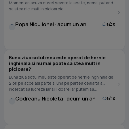
Momentan acuza dureri severe la spate, nemai putand
sa stea nici mult in picioarele.
Popa Nicu Ionel · acum un an
1
0
P
Buna ziua sotul meu este operat de hernie
inghinala si nu mai poate sa stea mult in
picioare?
Buna ziua sotul meu este operat de hernie inghinala de
2 ori pe acceiasi parte si una pe partea cealalta a
incercat sa lucreze iar si il doare iar putem sa...
Codreanu Nicoleta · acum un an
1
0
C