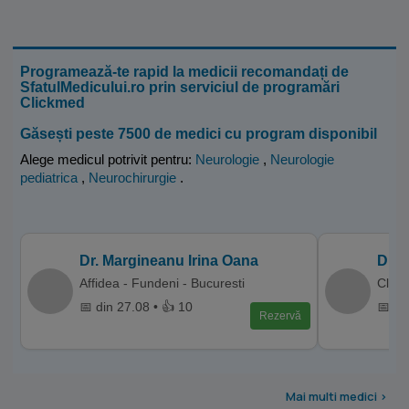
Programează-te rapid la medicii recomandați de
SfatulMedicului.ro prin serviciul de programări
Clickmed
Găsești peste 7500 de medici cu program disponibil
Alege medicul potrivit pentru:
Neurologie
,
Neurologie
pediatrica
,
Neurochirurgie
.
Dr. Margineanu Irina Oana
Dr. 
Affidea - Fundeni - Bucuresti
Clini
📅 din 27.08 • 👍 10
📅 di
Rezervă
Mai multi medici >