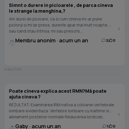
Simnt o durere in picioarele , de parca cineva
le strange la menghina,?
Am durei de picioare, ca si cum cineva mi-ar pune
piciorul si mi lar presa, durerile apar mai mult noapte,
sau cand stau intinsa, mi sau prescris...
Membru anonim · acum un an
2
0
Poate cineva explica acest RMN?Mă poate
ajuta cineva ?
REZULTAT: Examinarea IRM nativa a coloanei vertebrale
lombare evidentiaza: Vertebre lombare cu inaltime si
aliniament posterior normale Reducerea lordozei...
Gaby · acum un an
1
0
G