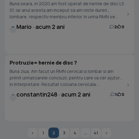
Buna seara, in 2020 am fost operat de hernie de disc L5
S1, iar anul acesta am inceput sa am niste dureri
lombare, respectiv membru inferior. In urma RMN se...
Mario · acum 2 ani
2
0
M
Protruzie= hernie de disc ?
Buna ziua, Am facut un RMN cervical si lombar si am
primit urmatoarele concluzii, pentru care va cer ajutorul
in interpretare: Rezultat coloana cervicala:...
constantin248 · acum 2 ani
1
0
C
‹
1
2
3
4
…
41
›