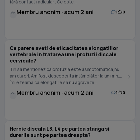
fără contact radicular . Ce este...
Membru anonim · acum 2 ani
1
0
Ce parere aveti de eficacitatea elongatiilor
vertebrale in tratarea unei protuzii discale
cervicale?
Tin sa menționez ca protuzia este asimptomatica,nu
am dureri. Am fost descoperita întâmplător la un rmn.
Îmi e teama ca elongatiile sa nu agraveze...
Membru anonim · acum 2 ani
1
0
Hernie discala L3, L4 pe partea stanga si
durerile sunt pe partea dreapta?