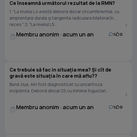
Ce înseamnă următorul rezultat de la RMN?
1. "La nivelul L4 există debord discal circumferential, cu
amprentare durala și tangenta radiculara bilateral în
reces." 2. "La nivelul L5...
Membru anonim · acum un an
1
0
Ce trebuie să fac in situația mea? Și cît de
gravă este situația în care mă aflu??
Bună ziua, Am fost diagnosticat cu uncartroza
incipienta. Debord discal C5 cu minime îngustari...
Membru anonim · acum un an
1
0