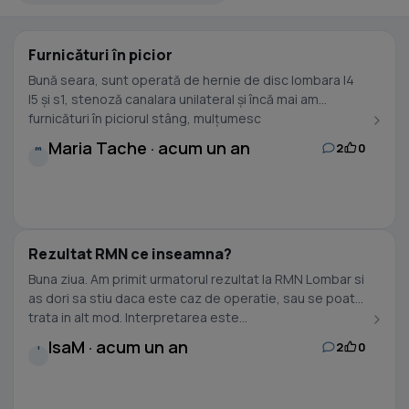
Furnicături în picior
Bună seara, sunt operată de hernie de disc lombara l4
l5 și s1, stenoză canalara unilateral și încă mai am
furnicături în piciorul stâng, mulțumesc
Maria Tache · acum un an
2
0
M
Rezultat RMN ce inseamna?
Buna ziua. Am primit urmatorul rezultat la RMN Lombar si
as dori sa stiu daca este caz de operatie, sau se poate
trata in alt mod. Interpretarea este...
IsaM · acum un an
2
0
I