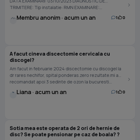
DATA EXAMINARII: 03/10/2023 DIAGNOSTIC DE
TRIMITERE: Tip instalatie: RMN EXAMINARE:...
Membru anonim · acum un an
1
0
A facut cineva discectomie cervicala cu
discogel?
Am facut in februarie 2024 discectomie cu discogel la
dr rares nechifor, spital ponderas.zero rezultate.mi a
recomandat apoi 3 sedinte de ozon la bucuresti...
Liana · acum un an
1
0
L
Sotia mea este operata de 2 ori de hernie de
disc? Se poate pensionar pe caz de boala? ?