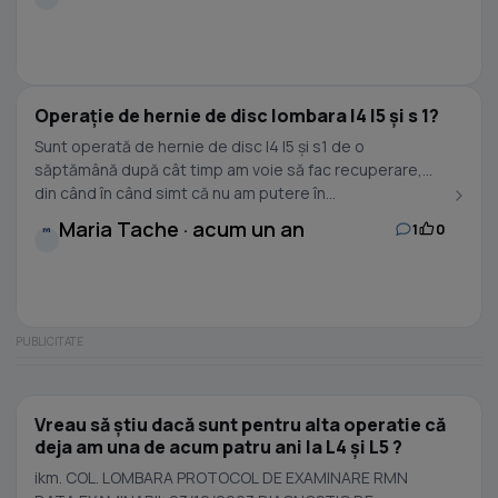
Operație de hernie de disc lombara l4 l5 și s 1?
Sunt operată de hernie de disc l4 l5 și s1 de o
săptămână după cât timp am voie să fac recuperare,
din când în când simt că nu am putere în...
Maria Tache · acum un an
1
0
M
Vreau să știu dacă sunt pentru alta operatie că
deja am una de acum patru ani la L4 și L5 ?
ikm. COL. LOMBARA PROTOCOL DE EXAMINARE RMN