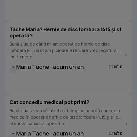
Tache Maria? Hernie de disc lombara l4 l5 și s1
operată ?
Bună ziua,de când m-am operat de hernie de disc
lombara l4 l5 și s1,am picioarele reci are vreo legătură,
mulțumesc
Maria Tache · acum un an
1
0
M
Cat concediu medical pot primi?
Bună ziua, vreau să întreb cât timp se acordă concediu
medical în operație hernie de disc lombara l4, l5 și s1 cu
stenoză canalara. operație...
Maria Tache · acum un an
1
0
M