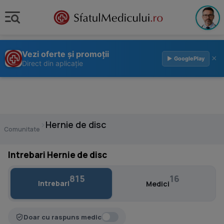
Vezi oferte și promoții
×
▶ GooglePlay
Direct din aplicație
›
Hernie de disc
Comunitate
Intrebari Hernie de disc
815
16
Intrebari
Medici
Doar cu raspuns medic