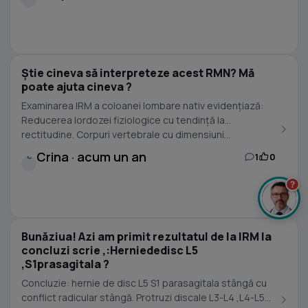
Știe cineva să interpreteze acest RMN? Mă
poate ajuta cineva ?
Examinarea IRM a coloanei lombare nativ evidenţiază:
Reducerea lordozei fiziologice cu tendinţă la
rectitudine. Corpuri vertebrale cu dimensiuni...
Crina · acum un an
1
0
C
?
Bunăziua! Azi am primit rezultatul de la IRM la
concluzi scrie ,:Herniededisc L5
,S1prasagitala ?
Concluzie: hernie de disc L5 S1 parasagitala stângă cu
conflict radicular stângă. Protruzi discale L3-L4 ,L4-L5