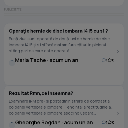
Operație hernie de disc lombara l4 l5 cu s1 ?
Bună ziua sunt operată de două luni de hernie de disc
lombara l4 l5 și s1 și încă mai am furnicături in piciorul
stâng partea care este operată,...
Maria Tache · acum un an
1
0
M
Rezultat Rmn,ce inseamna?
Examinare IRM pre- si postadministrare de contrast a
coloanei vertebrale lombare: Tendinta la rectitudine a
coloanei vertebrale lombare asociind usoara...
Gheorghe Bogdan · acum un an
1
0
G