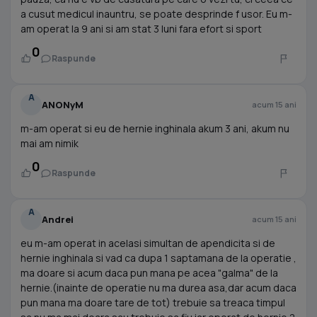
a cusut medicul inauntru, se poate desprinde f usor. Eu m-
am operat la 9 ani si am stat 3 luni fara efort si sport
0
Raspunde
A
ANONyM
acum 15 ani
m-am operat si eu de hernie inghinala akum 3 ani, akum nu
mai am nimik
0
Raspunde
A
Andrei
acum 15 ani
eu m-am operat in acelasi simultan de apendicita si de
hernie inghinala si vad ca dupa 1 saptamana de la operatie ,
ma doare si acum daca pun mana pe acea "galma" de la
hernie.(inainte de operatie nu ma durea asa,dar acum daca
pun mana ma doare tare de tot) trebuie sa treaca timpul