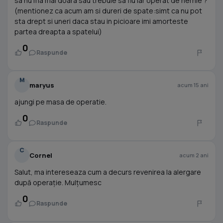
sa nu ma mai doara sau trebuie sa fiu iar operat de hernie ?
(mentionez ca acum am si dureri de spate:simt ca nu pot
sta drept si uneri daca stau in picioare imi amorteste
partea dreapta a spatelui)
0
Raspunde
M
maryus
acum 15 ani
ajungi pe masa de operatie.
0
Raspunde
C
Cornel
acum 2 ani
Salut, ma intereseaza cum a decurs revenirea la alergare
după operație. Mulțumesc
0
Raspunde