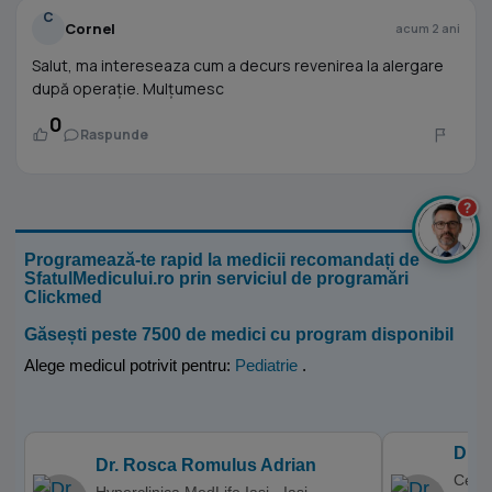
C
Cornel
acum 2 ani
Salut, ma intereseaza cum a decurs revenirea la alergare
după operație. Mulțumesc
0
Raspunde
?
Programează-te rapid la medicii recomandați de
SfatulMedicului.ro prin serviciul de programări
Clickmed
Găsești peste 7500 de medici cu program disponibil
Alege medicul potrivit pentru:
Pediatrie
.
Dr. 
Dr. Rosca Romulus Adrian
Centr
Hyperclinica MedLife Iasi - Iasi