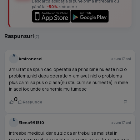
Descarcă aplicația și pune prima întrebare cu
până la
−50%
reducere.
Raspunsuri
(7)
A
Amironesei
acum 17 ani
am uitat sa spun caci operatia sa prins bine nu este nici o
problema,nici dupa operatie n-am avut nici o problema
plus ca mi sa pus o plasa(nu stiu cum se numeste) in mine
in acel loc unde era hernia.multumesc
0
Raspunde
E
Elena991510
acum 17 ani
intreaba medicul, dar eu zic ca ar trebui sa mai stai in
pauza, ca nu e vb de cusatura pe care o vezi tu, ci ceea ce