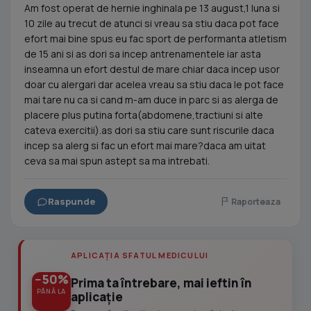
Am fost operat de hernie inghinala pe 13 august,1 luna si
10 zile au trecut de atunci si vreau sa stiu daca pot face
efort mai bine spus eu fac sport de performanta atletism
de 15 ani si as dori sa incep antrenamentele iar asta
inseamna un efort destul de mare chiar daca incep usor
doar cu alergari dar acelea vreau sa stiu daca le pot face
mai tare nu ca si cand m-am duce in parc si as alerga de
placere plus putina forta(abdomene,tractiuni si alte
cateva exercitii).as dori sa stiu care sunt riscurile daca
incep sa alerg si fac un efort mai mare?daca am uitat
ceva sa mai spun astept sa ma intrebati.
Raspunde
Raporteaza
APLICAȚIA SFATUL MEDICULUI
−50%
Prima ta întrebare, mai ieftin în
PÂNĂ LA
aplicație