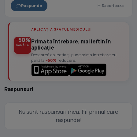
Raspunde
Raporteaza
APLICAȚIA SFATUL MEDICULUI
−50%
Prima ta întrebare, mai ieftin în
PÂNĂ LA
aplicație
Descarcă aplicația și pune prima întrebare cu
până la
−50%
reducere.
Raspunsuri
Nu sunt raspunsuri inca. Fii primul care
raspunde!