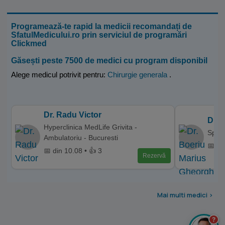
Programează-te rapid la medicii recomandați de
SfatulMedicului.ro prin serviciul de programări
Clickmed
Găsești peste 7500 de medici cu program disponibil
Alege medicul potrivit pentru:
Chirurgie generala
.
Dr. Radu Victor
Dr. 
Hyperclinica MedLife Grivita -
Spital
Ambulatoriu - Bucuresti
📅 di
📅 din 10.08 • 👍 3
Rezervă
Mai multi medici >
?