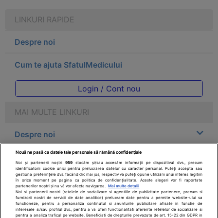
LINKURI RAPIDE
Despre noi
Cum te ajuta SfatulMedicului
Login / Cont nou
MAI MULTE LINKURI
Despre noi
Nouă ne pasă ca datele tale personale să rămână confidențiale
Legal
Noi și partenerii noștri
959
stocăm și/sau accesăm informații pe dispozitivul dvs., precum
identificatorii cookie unici pentru prelucrarea datelor cu caracter personal. Puteți accepta sau
gestiona preferințele dvs. făcând clic mai jos, respectiv vă puteți opune utilizării unui interes legitim
Drepturile consumatorului
în orice moment pe pagina cu politica de confidențialitate. Aceste alegeri vor fi raportate
partenerilor noștri și nu vă vor afecta navigarea.
Mai multe detalii
Noi si partenerii nostri (retelele de socializare si agentiile de publicitate partenere, precum si
furnizorii nostri de servicii de date analitice) prelucram date pentru a permite website-ului sa
Parteneri
functioneze, pentru a personaliza continutul si anunturile publicitare afisate in functie de
interesele si/sau profilul dvs., pentru a va oferi functionalitati aferente retelelor de socializare si
pentru a analiza traficul pe website. Beneficiati de drepturile prevazute de art. 15-22 din GDPR in