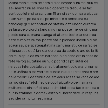
Mama mea sufera de hernie disc lombar si nu mai stiu ce
sa-i mai fac nu asi vrea sa o operez ce trebuie sa fac
sunt copilul ei si va scriu am 15 ani si as-i dori sa o ajut ca
o am numai pe ea si ea pe mine si e o persoana cu
handicap gr 2 accentuat ce sfat imi dati uneori durerea
se lasa pe piciorul stang si nu mai poate merge si nu mai
poate cara cu mana stanga pt.ai amorteste iar durerea
este cumplita nu mai poate sta in picioare uneori nici pe
scaun sau pe spateajutatima ca nu mai stiu ce sa fac se
chiunue asa de 2 luni dar durerea de spate o are de la 18
ani mi-a spus ea ca am intrebat-o de cand era la casa de
fete va rog ajutatine eu nu o pot ridica pt. sufar de
nervoza intercostala dar eu tratament coloana lui mama
este unflata si se vad niste inele in afara trimiterea o are
de la medicul de familie ca lam adus acasa sa vada ce are
va rog din sufletul meu de copil ajutati-o pe mama va
multumesc din suflet sau datimi idei ce sa fac e bine sa o
duc in statiune la dorna? astep cu nerabdare un raspuns
sau idei va multumesc misu