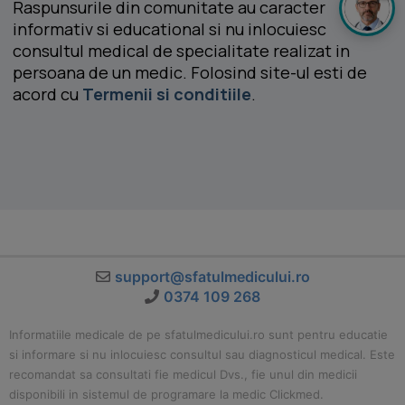
Raspunsurile din comunitate au caracter
informativ si educational si nu inlocuiesc
consultul medical de specialitate realizat in
persoana de un medic. Folosind site-ul esti de
acord cu
Termenii si conditiile
.
support@sfatulmedicului.ro
0374 109 268
Informatiile medicale de pe sfatulmedicului.ro sunt pentru educatie
si informare si nu inlocuiesc consultul sau diagnosticul medical. Este
recomandat sa consultati fie medicul Dvs., fie unul din medicii
disponibili in sistemul de programare la medic Clickmed.