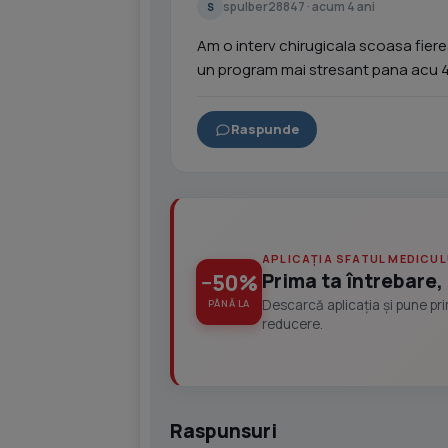
spulber28847 · acum 4 ani
S
Am o interv chirugicala scoasa fier
un program mai stresant pana acu 4 
Raspunde
APLICAȚIA SFATUL MEDICUL
Prima ta întrebare, 
−50%
Descarcă aplicația și pune pr
PÂNĂ LA
reducere.
Raspunsuri