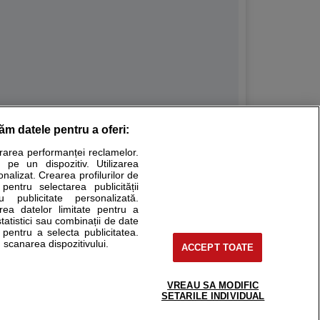
răm datele pentru a oferi:
Stiri medicale
urarea performanței reclamelor.
 pe un dispozitiv. Utilizarea
ucational. Ele nu pot substitui consultul medical direct si
onalizat. Crearea profilurilor de
a consultati fie medicul Dvs., fie unul dintre medicii pe care
 pentru selectarea publicității
u publicitate personalizată.
area datelor limitate pentru a
statistici sau combinații de date
e pentru a selecta publicitatea.
tru pacient
 scanarea dispozitivului.
ACCEPT TOATE
nici si cabinete
ta medic
reaba un medic
VREAU SA MODIFIC
support@sfatulmedicului.ro
SETARILE INDIVIDUAL
eoConsult
0374 109 268
ckmed - programari