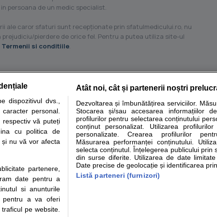
 in persoana de un medic specialist.
ii ale caror sfaturi sunt recepţionate prin sfatulmedicului.ro, nu
 prejudiciu/pierdere de orice fel. Pentru a putea utiliza site-ul
u
Termenii si conditiile
.
dențiale
Atât noi, cât și partenerii noștri preluc
tare analize
Specialitati medicale
Boli si afectiuni
Calculatoare
 dispozitivul dvs.,
Dezvoltarea și îmbunătățirea serviciilor. Măs
u caracter personal.
Stocarea și/sau accesarea informațiilor de
e informatii despre sanatate disponibile pe sfatulmedicului.ro au scop informativ si ed
profilurilor pentru selectarea conținutului pers
 respectiv vă puteți
analizelor medicale. Va sfatuim, ca pe langa informatia primita pe sfatulmedicului.ro s
conținut personalizat. Utilizarea profilurilor
ina cu politica de
personalizate. Crearea profilurilor pentr
ul de programari la medic Clickmed.
i și nu vă vor afecta
Măsurarea performanței conținutului. Utiliz
selecta conținutul. Înțelegerea publicului prin 
din surse diferite. Utilizarea de date limitat
Drepturile consumatorului
Parteneri
Pen
Date precise de geolocație și identificarea prin
ublicitate partenere,
Protectia consumatorilor -
Inscriere clinica
Cli
Listă parteneri (furnizori)
ucram date pentru a
ANPC
Creaza cont medic
Cau
nutul si anunturile
Solutionarea Alternativa a
Int
., pentru a va oferi
Litigiilor
Vid
 traficul pe website.
Parte din Grupul
Info consumator: 0800.080.999
Cli