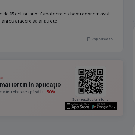
ea de 15 ani..nu sunt fumatoare,nu beau doar am avut
ani cu afacere salariati etc
Raporteaza
UI
mai ieftin în aplicație
ima întrebare cu până la
−50%
Scanează cu telefonul