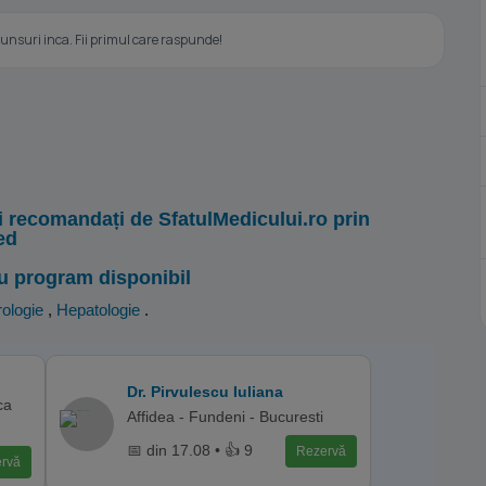
nsuri inca. Fii primul care raspunde!
i recomandați de SfatulMedicului.ro prin
ed
u program disponibil
ologie
,
Hepatologie
.
Dr. Pirvulescu Iuliana
ca
Affidea - Fundeni - Bucuresti
📅 din 17.08 • 👍 9
Rezervă
rvă