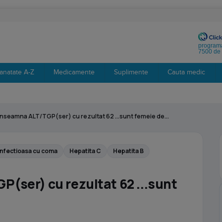
programa
7500 de 
anatate A-Z
Medicamente
Suplimente
Cauta medic
inseamna ALT/TGP(ser) cu rezultat 62 ...sunt femeie de...
infectioasa cu coma
Hepatita C
Hepatita B
(ser) cu rezultat 62 ...sunt