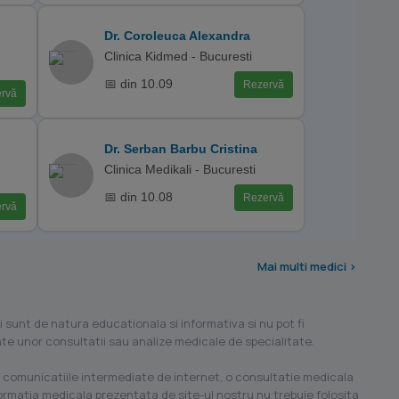
Dr. Coroleuca Alexandra
Clinica Kidmed - Bucuresti
📅 din 10.09
Rezervă
rvă
Dr. Serban Barbu Cristina
Clinica Medikali - Bucuresti
📅 din 10.08
Rezervă
rvă
Mai multi medici >
i sunt de natura educationala si informativa si nu pot fi
ilate unor consultatii sau analize medicale de specialitate.
 comunicatiile intermediate de internet, o consultatie medicala
formatia medicala prezentata de site-ul nostru nu trebuie folosita