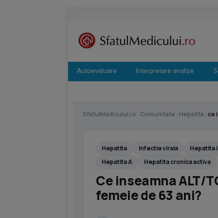
Autoevaluare
Interpretare analize
S
SfatulMedicului.ro
›
Comunitate
›
Hepatita
›
ce 
Hepatita
Infectie virala
Hepatita 
Hepatita A
Hepatita cronica activa
Ce inseamna ALT/TGP
femeie de 63 ani?