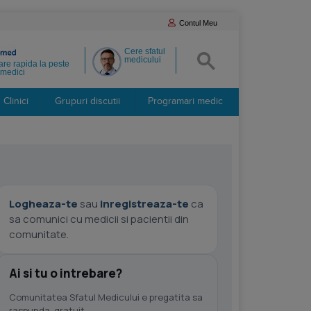
Contul Meu
Cere sfatul
medicului
re rapida la peste
medici
Clinici
Grupuri discutii
Programari medic
Logheaza-te
sau
inregistreaza-te
ca
sa comunici cu medicii si pacientii din
comunitate.
Ai si tu o intrebare?
Comunitatea Sfatul Medicului e pregatita sa
raspunda, gratuit.