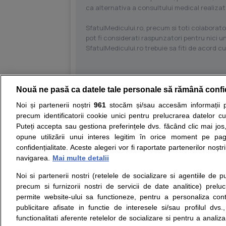
ca alternativa a consultului medical realizat
SfatulMedicului.ro, precum si toti colaborator
pot fi considerati raspunzatori pentru nici un
SfatulMedicului.ro trebuie sa fiti de acord c
Nouă ne pasă ca datele tale personale să rămână confi
Resurse:
Autoevaluare simptome
Interpre
Noi și partenerii noștri
961
stocăm și/sau accesăm informații pe
precum identificatorii cookie unici pentru prelucrarea datelor c
Opiniile avizate ale medicilor, sfaturile si orice alt
Puteți accepta sau gestiona preferințele dvs. făcând clic mai jos,
nici diagnosticul stabilit in urma investigatiilor si 
opune utilizării unui interes legitim în orice moment pe pag
ii punem la dispozitie pentru programare in sistem
confidențialitate. Aceste alegeri vor fi raportate partenerilor noștr
navigarea.
Mai multe detalii
Despre noi
Legal
Noi si partenerii nostri (retelele de socializare si agentiile de p
Despre noi
Termeni si conditii
precum si furnizorii nostri de servicii de date analitice) prel
Contact
Politica de
permite website-ului sa functioneze, pentru a personaliza conti
Intrebari frecvente
confidentialitate
publicitare afisate in functie de interesele si/sau profilul dvs
Consultanti
Politica de cookie
functionalitati aferente retelelor de socializare si pentru a analiza
medicali
Modifica Setarile Cookie