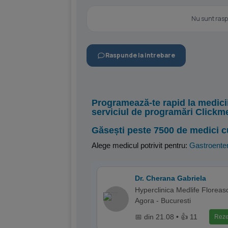
Nu sunt raspu
Raspunde la intrebare
Programează-te rapid la medici
serviciul de programări Clickm
Găsești peste 7500 de medici c
Alege medicul potrivit pentru:
Gastroenter
Dr. Cherana Gabriela
Hyperclinica Medlife Floreas
Agora - Bucuresti
📅 din 21.08 • 👍 11
Reze