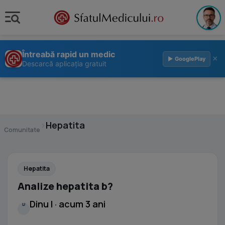
Întreabă rapid un medic
×
▶ GooglePlay
Descarcă aplicația gratuit
›
Hepatita
Comunitate
Hepatita
Analize hepatita b?
Dinu I · acum 3 ani
D