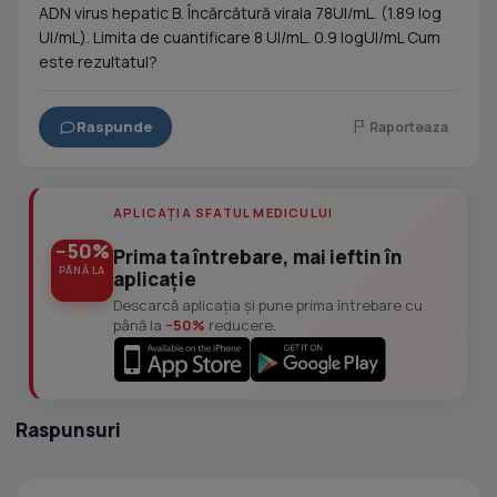
ADN virus hepatic B. Încărcătură virala 78UI/mL. (1.89 log
UI/mL). Limita de cuantificare 8 UI/mL. 0.9 logUI/mL Cum
este rezultatul?
Raspunde
Raporteaza
APLICAȚIA SFATUL MEDICULUI
−50%
Prima ta întrebare, mai ieftin în
PÂNĂ LA
aplicație
Descarcă aplicația și pune prima întrebare cu
până la
−50%
reducere.
Raspunsuri