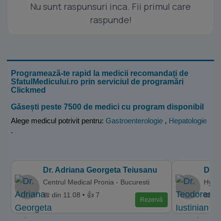
Nu sunt raspunsuri inca. Fii primul care
raspunde!
Programează-te rapid la medicii recomandați de
SfatulMedicului.ro prin serviciul de programări
Clickmed
Găsești peste 7500 de medici cu program disponibil
Alege medicul potrivit pentru:
Gastroenterologie
,
Hepatologie
.
Dr. Adriana Georgeta Teiusanu
Dr. 
Centrul Medical Pronia - Bucuresti
Hyper
📅 din 11.08 • 👍 7
📅 di
Rezervă