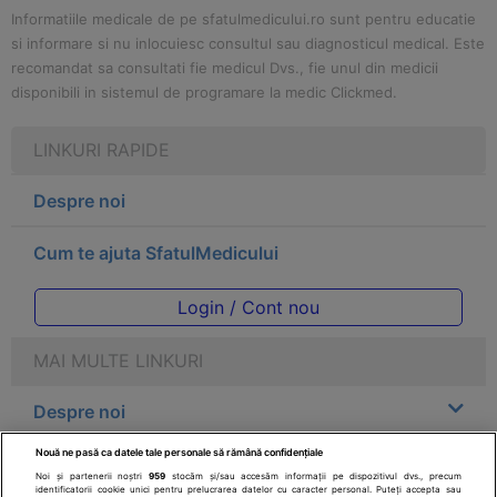
Informatiile medicale de pe sfatulmedicului.ro sunt pentru educatie
si informare si nu inlocuiesc consultul sau diagnosticul medical. Este
recomandat sa consultati fie medicul Dvs., fie unul din medicii
disponibili in sistemul de programare la medic Clickmed.
LINKURI RAPIDE
Despre noi
Cum te ajuta SfatulMedicului
Login / Cont nou
MAI MULTE LINKURI
Despre noi
Nouă ne pasă ca datele tale personale să rămână confidențiale
Legal
Noi și partenerii noștri
959
stocăm și/sau accesăm informații pe dispozitivul dvs., precum
identificatorii cookie unici pentru prelucrarea datelor cu caracter personal. Puteți accepta sau