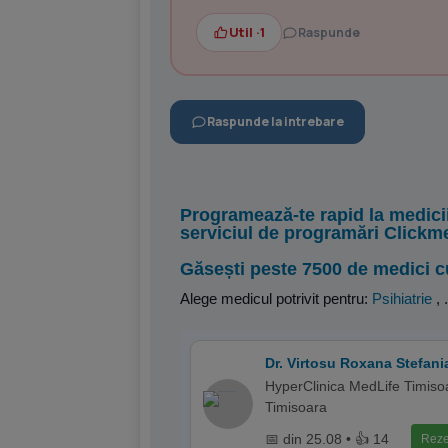
Util ·
1
Raspunde
Raspunde la intrebare
Programează-te rapid la medici
serviciul de programări Clickm
Găsești peste 7500 de medici c
Alege medicul potrivit pentru:
Psihiatrie
,
.
Dr. Virtosu Roxana Stefani
HyperClinica MedLife Timiso
Timisoara
📅 din 25.08 • 👍 14
Reze