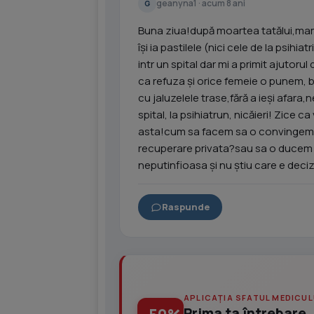
geanyna1 · acum 8 ani
G
Buna ziua!după moartea tatălui,mam
își ia pastilele (nici cele de la psihi
intr un spital dar mi a primit ajuto
ca refuza și orice femeie o punem, ba
cu jaluzelele trase,fără a ieși afa
spital, la psihiatrun, nicăieri! Zice c
asta!cum sa facem sa o convingem s
recuperare privata?sau sa o ducem 
neputinfioasa și nu știu care e deciz
Raspunde
APLICAȚIA SFATUL MEDICUL
Prima ta întrebare, 