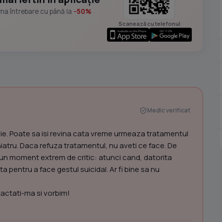
ima întrebare cu până la
−50%
Scanează cu telefonul
Medic verificat
e. Poate sa isi revina cata vreme urmeaza tratamentul
hiatru. Daca refuza tratamentul, nu aveti ce face. De
un moment extrem de critic: atunci cand, datorita
 pentru a face gestul suicidal. Ar fi bine sa nu
actati-ma si vorbim!