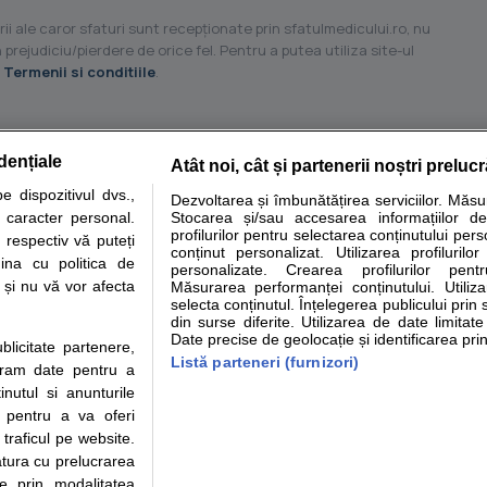
ii ale caror sfaturi sunt recepţionate prin sfatulmedicului.ro, nu
 prejudiciu/pierdere de orice fel. Pentru a putea utiliza site-ul
u
Termenii si conditiile
.
dențiale
Atât noi, cât și partenerii noștri preluc
tare analize
Specialitati medicale
Boli si afectiuni
Calculatoare
 dispozitivul dvs.,
Dezvoltarea și îmbunătățirea serviciilor. Măs
u caracter personal.
Stocarea și/sau accesarea informațiilor de
e informatii despre sanatate disponibile pe sfatulmedicului.ro au scop informativ si ed
profilurilor pentru selectarea conținutului pers
 respectiv vă puteți
analizelor medicale. Va sfatuim, ca pe langa informatia primita pe sfatulmedicului.ro s
conținut personalizat. Utilizarea profilurilor
ina cu politica de
personalizate. Crearea profilurilor pentr
ul de programari la medic Clickmed.
i și nu vă vor afecta
Măsurarea performanței conținutului. Utiliz
selecta conținutul. Înțelegerea publicului prin 
din surse diferite. Utilizarea de date limitat
Drepturile consumatorului
Parteneri
Pen
Date precise de geolocație și identificarea prin
ublicitate partenere,
Protectia consumatorilor -
Inscriere clinica
Cli
Listă parteneri (furnizori)
ucram date pentru a
ANPC
Creaza cont medic
Cau
nutul si anunturile
Solutionarea Alternativa a
Int
., pentru a va oferi
Litigiilor
Vid
 traficul pe website.
Parte din Grupul
Info consumator: 0800.080.999
Cli
atura cu prelucrarea
Formulare europene - CNAS
me
te prin modalitatea