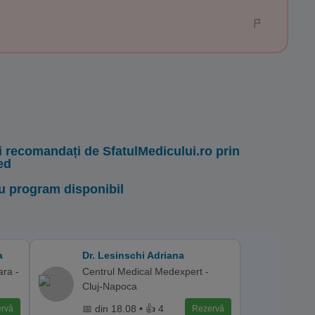
i recomandați de SfatulMedicului.ro prin
ed
u program disponibil
a
Dr. Lesinschi Adriana
ara -
Centrul Medical Medexpert -
Cluj-Napoca
📅 din 18.08 • 👍 4
rvă
Rezervă