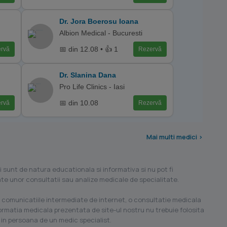
Dr. Jora Boerosu Ioana
Albion Medical - Bucuresti
📅 din 12.08 • 👍 1
rvă
Rezervă
Dr. Slanina Dana
Pro Life Clinics - Iasi
📅 din 10.08
rvă
Rezervă
Mai multi medici >
i sunt de natura educationala si informativa si nu pot fi
ilate unor consultatii sau analize medicale de specialitate.
 comunicatiile intermediate de internet, o consultatie medicala
formatia medicala prezentata de site-ul nostru nu trebuie folosita
 in persoana de un medic specialist.