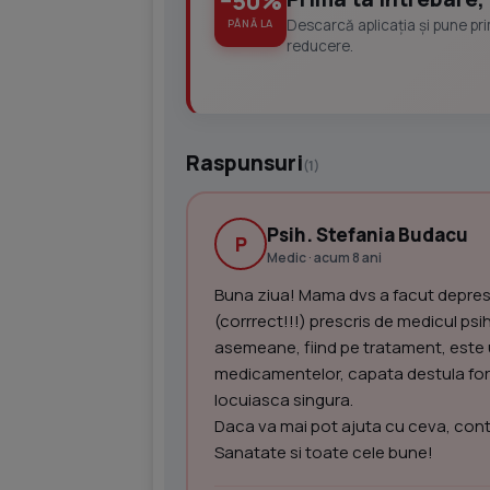
−50%
Descarcă aplicația și pune pr
PÂNĂ LA
reducere.
Raspunsuri
(1)
Psih. Stefania Budacu
P
Medic · acum 8 ani
Buna ziua! Mama dvs a facut depresi
(corrrect!!!) prescris de medicul psi
asemeane, fiind pe tratament, este 
medicamentelor, capata destula forta
locuiasca singura.
Daca va mai pot ajuta cu ceva, cont
Sanatate si toate cele bune!