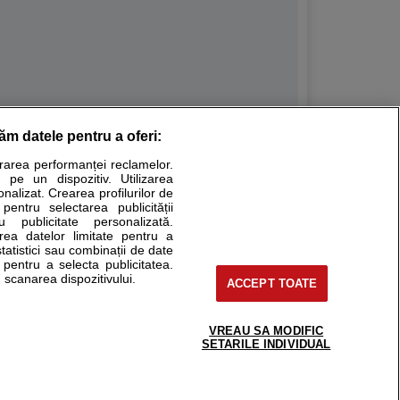
răm datele pentru a oferi:
Stiri medicale
urarea performanței reclamelor.
 pe un dispozitiv. Utilizarea
ucational. Ele nu pot substitui consultul medical direct si
onalizat. Crearea profilurilor de
a consultati fie medicul Dvs., fie unul dintre medicii pe care
 pentru selectarea publicității
u publicitate personalizată.
area datelor limitate pentru a
statistici sau combinații de date
e pentru a selecta publicitatea.
tru pacient
 scanarea dispozitivului.
ACCEPT TOATE
nici si cabinete
ta medic
reaba un medic
VREAU SA MODIFIC
support@sfatulmedicului.ro
SETARILE INDIVIDUAL
eoConsult
0374 109 268
ckmed - programari
dic