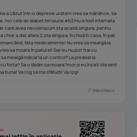
a a căzut într-o depresie urata!n vrea sa mănânce, sa
atrie, nici cele de diabet,tensiune,etc)!nu a fost internata
rul de care avea nevoie!acum sta acasă,singura, pentru
 chiar a dat afara 2,sta singura, închisă în casa, în pat
ra,nemancând, fata medicamente! Nu vrea sa meargă la
a vrea sa moara în patul ei! Dar eu nu pot trai cu
a meargă măcar la un control? La predeal la
cu forța? Sa o lăsăm sa moara?mor și eu încet! Ma simt
ia buna! Va rog sa ma sfătuiți! Va rog!
Raporteaza
UI
mai ieftin în aplicație