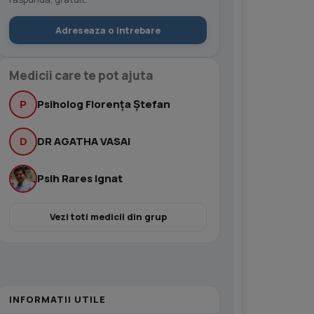
Adreseaza o intrebare
Medicii care te pot ajuta
P
Psiholog Florența Ștefan
D
DR AGATHA VASAI
Psih Rares Ignat
Vezi toti medicii din grup
INFORMATII UTILE