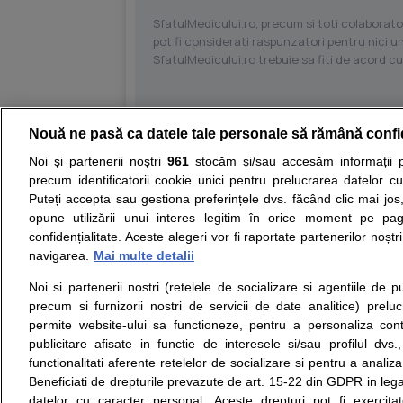
SfatulMedicului.ro, precum si toti colaborator
pot fi considerati raspunzatori pentru nici un
SfatulMedicului.ro trebuie sa fiti de acord c
Nouă ne pasă ca datele tale personale să rămână confi
Resurse:
Autoevaluare simptome
Interpre
Noi și partenerii noștri
961
stocăm și/sau accesăm informații pe
precum identificatorii cookie unici pentru prelucrarea datelor c
Opiniile avizate ale medicilor, sfaturile si orice alt
Puteți accepta sau gestiona preferințele dvs. făcând clic mai jos,
nici diagnosticul stabilit in urma investigatiilor si 
opune utilizării unui interes legitim în orice moment pe pag
ii punem la dispozitie pentru programare in sistem
confidențialitate. Aceste alegeri vor fi raportate partenerilor noștr
navigarea.
Mai multe detalii
Despre noi
Legal
Noi si partenerii nostri (retelele de socializare si agentiile de p
Despre noi
Termeni si conditii
precum si furnizorii nostri de servicii de date analitice) prel
Contact
Politica de
permite website-ului sa functioneze, pentru a personaliza conti
Intrebari frecvente
confidentialitate
publicitare afisate in functie de interesele si/sau profilul dvs
Consultanti
Politica de cookie
functionalitati aferente retelelor de socializare si pentru a analiza
medicali
Modifica Setarile Cookie
Beneficiati de drepturile prevazute de art. 15-22 din GDPR in leg
datelor cu caracter personal. Aceste drepturi pot fi exercita