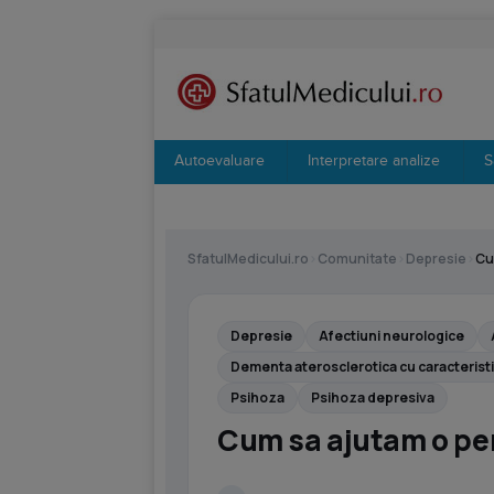
Autoevaluare
Interpretare analize
S
SfatulMedicului.ro
›
Comunitate
›
Depresie
›
Cu
Depresie
Afectiuni neurologice
Dementa aterosclerotica cu caracterist
Psihoza
Psihoza depresiva
Cum sa ajutam o pe