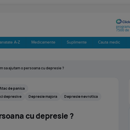
programa
7500 de 
anatate A-Z
Medicamente
Suplimente
Cauta medic
m sa ajutam o persoana cu depresie ?
Atac de panica
ici depresive
Depresie majora
Depresie nevrotica
rsoana cu depresie ?