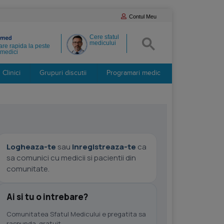
Contul Meu
Cere sfatul
medicului
re rapida la peste
medici
Clinici
Grupuri discutii
Programari medic
Logheaza-te
sau
inregistreaza-te
ca
sa comunici cu medicii si pacientii din
comunitate.
Ai si tu o intrebare?
Comunitatea Sfatul Medicului e pregatita sa
raspunda, gratuit.