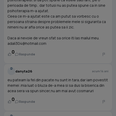
perioada de timp.. dar totusi nu as putea spune ca in sine
psihoterapia m-a ajutat.
Ceea ce m-a ajutat este ca am putut sa vorbesc cu o
persoana straina despre problemele mele si siguranta ca
nimeni nu ar afla orice as putea sa ii zic.
Daca ai nevoie de vreun sfat sa orice iti las mailul meu.
adali304@hotmail.com
0
Raspunde
D
danyta26
acum 14 ani
eu pateam la fel.din pacate nu sunt in tara,dar iam povestit
memei .mia luat o bluza de-a mea si sa dus la biserica.din
acea sera va spun sincer,nu am mai avut cosmaruri
0
Raspunde
D