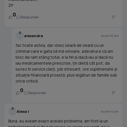
ZP
0
Raspunde
A
alexandra
acum 10 ani
fac toate astea, dar visez seară de seară cu un
criminal care e gata să mă omoare, adevărul e că am
bloc de ram stâng total, e la fel și dacă iau și dacă nu
iau medicamentele prescrise, țin dietă cât pot, da
lucrez în servicii clieți, job stresant, ore suplimenate și
situație financiară proastă, plus legături de familie sub
orice critică.
0
Raspunde
A
Alexa I
acum 14 ani
Buna, eu aveam exact aceiasi problema, am fost la un
psihoterapeut si da pot spune ca visele sau rarit, pe o