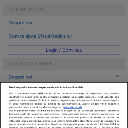
LINKURI RAPIDE
Despre noi
Cum te ajuta SfatulMedicului
Login / Cont nou
MAI MULTE LINKURI
Despre noi
Nouă ne pasă ca datele tale personale să rămână confidențiale
Legal
Noi și partenerii noștri
959
stocăm și/sau accesăm informații pe dispozitivul dvs., precum
identificatorii cookie unici pentru prelucrarea datelor cu caracter personal. Puteți accepta sau
gestiona preferințele dvs. făcând clic mai jos, respectiv vă puteți opune utilizării unui interes legitim
Drepturile consumatorului
în orice moment pe pagina cu politica de confidențialitate. Aceste alegeri vor fi raportate
partenerilor noștri și nu vă vor afecta navigarea.
Mai multe detalii
Noi si partenerii nostri (retelele de socializare si agentiile de publicitate partenere, precum si
furnizorii nostri de servicii de date analitice) prelucram date pentru a permite website-ului sa
Parteneri
functioneze, pentru a personaliza continutul si anunturile publicitare afisate in functie de
interesele si/sau profilul dvs., pentru a va oferi functionalitati aferente retelelor de socializare si
pentru a analiza traficul pe website. Beneficiati de drepturile prevazute de art. 15-22 din GDPR in
legatura cu prelucrarea datelor cu caracter personal. Aceste drepturi pot fi exercitate prin