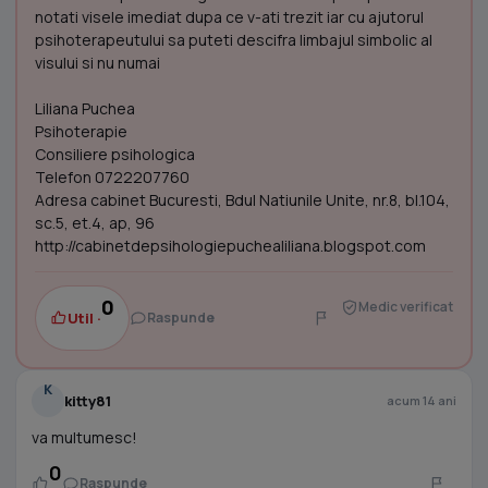
notati visele imediat dupa ce v-ati trezit iar cu ajutorul
psihoterapeutului sa puteti descifra limbajul simbolic al
visului si nu numai
Liliana Puchea
Psihoterapie
Consiliere psihologica
Telefon 0722207760
Adresa cabinet Bucuresti, Bdul Natiunile Unite, nr.8, bl.104,
sc.5, et.4, ap, 96
http://cabinetdepsihologiepuchealiliana.blogspot.com
0
Medic verificat
Util ·
Raspunde
K
kitty81
acum 14 ani
va multumesc!
0
Raspunde