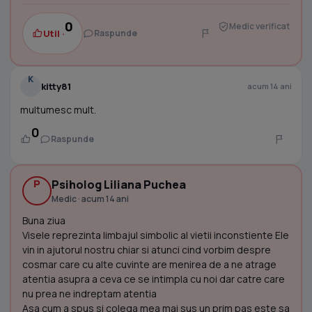
0
Medic verificat
Util ·
Raspunde
K
kitty81
acum 14 ani
multumesc mult.
0
Raspunde
P
Psiholog Liliana Puchea
Medic · acum 14 ani
Buna ziua
Visele reprezinta limbajul simbolic al vietii inconstiente Ele
vin in ajutorul nostru chiar si atunci cind vorbim despre
cosmar care cu alte cuvinte are menirea de a ne atrage
atentia asupra a ceva ce se intimpla cu noi dar catre care
nu prea ne indreptam atentia
Asa cum a spus si colega mea mai sus un prim pas este sa