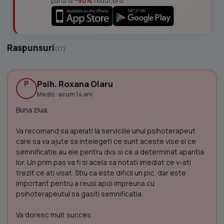
până la
−50%
reducere.
Raspunsuri
(17)
P
Psih. Roxana Olaru
Medic · acum 14 ani
Buna ziua,
Va recomand sa apelati la serviciile unui psihoterapeut
care sa va ajute sa intelegeti ce sunt aceste vise si ce
semnificatie au ele pentru dvs si ce a determinat aparitia
lor. Un prim pas va fi si acela sa notati imediat ce v-ati
trezit ce ati visat. Stiu ca este dificil un pic, dar este
important pentru a reusi apoi impreuna cu
psihoterapeutul sa gasiti semnificatia.
Va doresc mult succes