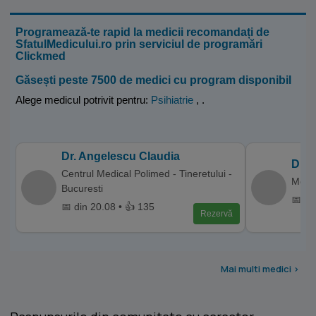
Programează-te rapid la medicii recomandați de
SfatulMedicului.ro prin serviciul de programări
Clickmed
Găsești peste 7500 de medici cu program disponibil
Alege medicul potrivit pentru:
Psihiatrie
,
.
Dr. Angelescu Claudia
Dr. 
Centrul Medical Polimed - Tineretului -
Memor
Bucuresti
📅 di
📅 din 20.08 • 👍 135
Rezervă
Mai multi medici >