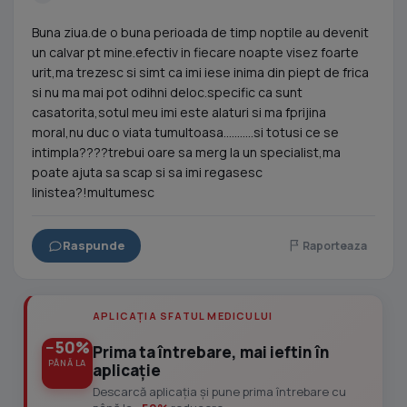
Buna ziua.de o buna perioada de timp noptile au devenit
un calvar pt mine.efectiv in fiecare noapte visez foarte
urit,ma trezesc si simt ca imi iese inima din piept de frica
si nu ma mai pot odihni deloc.specific ca sunt
casatorita,sotul meu imi este alaturi si ma fprijina
moral,nu duc o viata tumultoasa...........si totusi ce se
intimpla????trebui oare sa merg la un specialist,ma
poate ajuta sa scap si sa imi regasesc
linistea?!multumesc
Raspunde
Raporteaza
APLICAȚIA SFATUL MEDICULUI
−50%
Prima ta întrebare, mai ieftin în
PÂNĂ LA
aplicație
Descarcă aplicația și pune prima întrebare cu