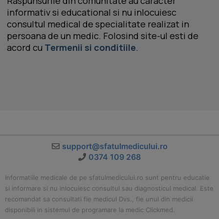
Raspunsurile din comunitate au caracter
informativ si educational si nu inlocuiesc
consultul medical de specialitate realizat in
persoana de un medic. Folosind site-ul esti de
acord cu
Termenii si conditiile
.
support@sfatulmedicului.ro
0374 109 268
Informatiile medicale de pe sfatulmedicului.ro sunt pentru educatie
si informare si nu inlocuiesc consultul sau diagnosticul medical. Este
recomandat sa consultati fie medicul Dvs., fie unul din medicii
disponibili in sistemul de programare la medic Clickmed.