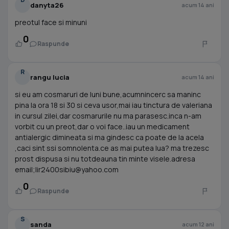
danyta26
acum 14 ani
preotul face si minuni
0
Raspunde
R
rangu lucia
acum 14 ani
si eu am cosmaruri de luni bune,acumnincerc sa maninc
pina la ora 18 si 30 si ceva usor,mai iau tinctura de valeriana
in cursul zilei,dar cosmarurile nu ma parasesc.inca n-am
vorbit cu un preot,dar o voi face..iau un medicament
antialergic dimineata si ma gindesc ca poate de la acela
,caci sint ssi somnolenta.ce as mai putea lua? ma trezesc
prost dispusa si nu totdeauna tin minte visele.adresa
email;
lir2400sibiu@yahoo.com
0
Raspunde
S
sanda
acum 12 ani