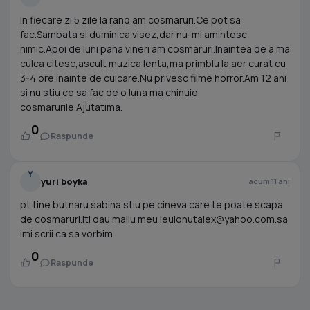
In fiecare zi 5 zile la rand am cosmaruri.Ce pot sa
fac.Sambata si duminica visez,dar nu-mi amintesc
nimic.Apoi de luni pana vineri am cosmaruri.Inaintea de a ma
culca citesc,ascult muzica lenta,ma primblu la aer curat cu
3-4 ore inainte de culcare.Nu privesc filme horror.Am 12 ani
si nu stiu ce sa fac de o luna ma chinuie
cosmarurile.Ajutatima.
0
Raspunde
Y
yuri boyka
acum 11 ani
pt tine butnaru sabina.stiu pe cineva care te poate scapa
de cosmaruri.iti dau mailu meu
leuionutalex@yahoo.com.sa
imi scrii ca sa vorbim
0
Raspunde