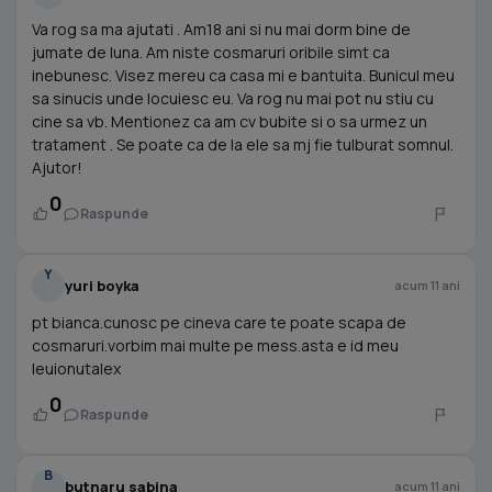
Va rog sa ma ajutati . Am18 ani si nu mai dorm bine de
jumate de luna. Am niste cosmaruri oribile simt ca
inebunesc. Visez mereu ca casa mi e bantuita. Bunicul meu
sa sinucis unde locuiesc eu. Va rog nu mai pot nu stiu cu
cine sa vb. Mentionez ca am cv bubite si o sa urmez un
tratament . Se poate ca de la ele sa mj fie tulburat somnul.
Ajutor!
0
Raspunde
Y
yuri boyka
acum 11 ani
pt bianca.cunosc pe cineva care te poate scapa de
cosmaruri.vorbim mai multe pe mess.asta e id meu
leuionutalex
0
Raspunde
B
butnaru sabina
acum 11 ani