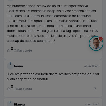
ma numesc sanda ,am 54 de ani si sunt hipertensiva
.Foarte des am cosmaruri noaptea si visez mereu acelasi
lucru cum ca uit sa-mi iau medicamentele de tensiune
.Sotului meu I-am spus ca am cosmaruri noaptea iar el rade
si se distreaza pe seama mea mai ales ca atunci cand
dorm ii spun si lui in vis cu glas tare ca fug repede sa-mi iau
medicamentele.ca nu le-am luat de trei zile.Ce pot sa fac
?
sa scap de aceste cosmaruri ?
0
Raspunde
I
Ioana
acum 12 ani
Si eu am patit acelasi lucru dar mi.am inchinat perna de 3 ori
si am scapat de cosmaruri
0
Raspunde
B
Bianca
acum 11 ani