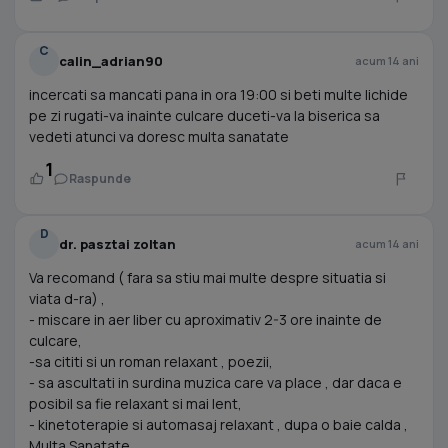
C
calin_adrian90
acum 14 ani
incercati sa mancati pana in ora 19:00 si beti multe lichide
pe zi rugati-va inainte culcare duceti-va la biserica sa
vedeti atunci va doresc multa sanatate
1
Raspunde
D
dr. pasztai zoltan
acum 14 ani
Va recomand ( fara sa stiu mai multe despre situatia si
viata d-ra) ,
- miscare in aer liber cu aproximativ 2-3 ore inainte de
culcare,
-sa cititi si un roman relaxant , poezii,
- sa ascultati in surdina muzica care va place , dar daca e
posibil sa fie relaxant si mai lent,
- kinetoterapie si automasaj relaxant , dupa o baie calda ,
Multa Sanatate .