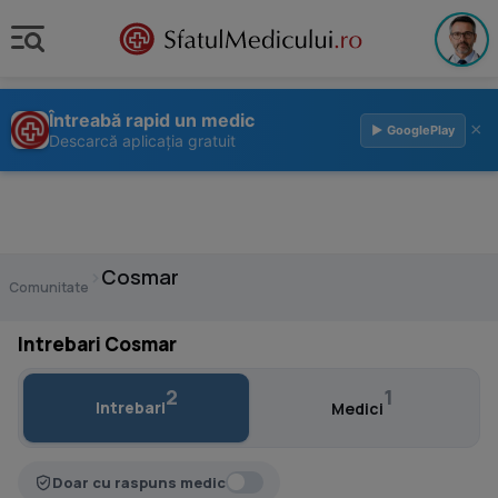
Întreabă rapid un medic
×
▶ GooglePlay
Descarcă aplicația gratuit
›
Cosmar
Comunitate
Intrebari Cosmar
2
1
Intrebari
Medici
Doar cu raspuns medic