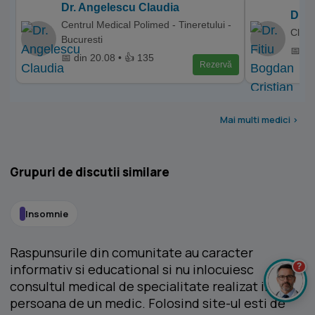
Dr. Angelescu Claudia
Dr. 
Centrul Medical Polimed - Tineretului -
Clini
Bucuresti
📅 di
📅 din 20.08 • 👍 135
Rezervă
Mai multi medici >
Grupuri de discutii similare
Insomnie
Raspunsurile din comunitate au caracter
?
informativ si educational si nu inlocuiesc
consultul medical de specialitate realizat in
persoana de un medic. Folosind site-ul esti de