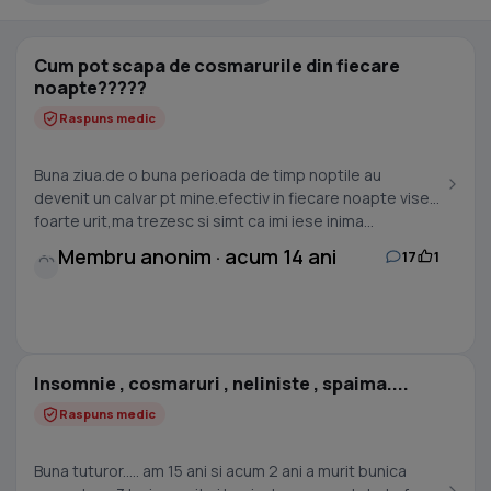
Cum pot scapa de cosmarurile din fiecare
noapte?????
Raspuns medic
Buna ziua.de o buna perioada de timp noptile au
devenit un calvar pt mine.efectiv in fiecare noapte visez
foarte urit,ma trezesc si simt ca imi iese inima...
Membru anonim · acum 14 ani
17
1
Insomnie , cosmaruri , neliniste , spaima....
Raspuns medic
Buna tuturor..... am 15 ani si acum 2 ani a murit bunica