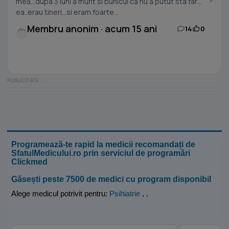
mea...dupa 3 luni a murit si bunicul ca nu a putut sta fara
ea..erau tineri...si eram foarte...
Membru anonim · acum 15 ani
14
0
Programează-te rapid la medicii recomandați de
SfatulMedicului.ro prin serviciul de programări
Clickmed
Găsești peste 7500 de medici cu program disponibil
Alege medicul potrivit pentru:
Psihiatrie
,
.