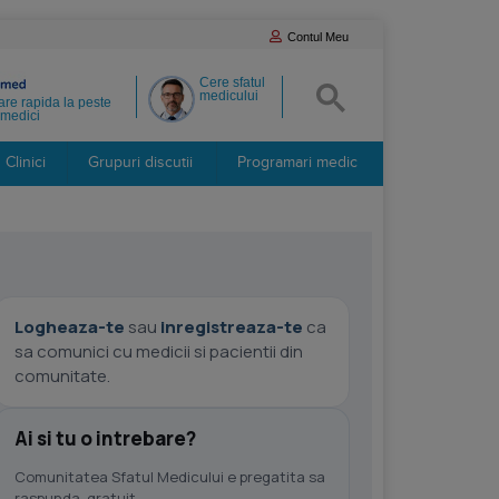
Contul Meu
Cere sfatul
medicului
re rapida la peste
medici
Clinici
Grupuri discutii
Programari medic
Logheaza-te
sau
inregistreaza-te
ca
sa comunici cu medicii si pacientii din
comunitate.
Ai si tu o intrebare?
Comunitatea Sfatul Medicului e pregatita sa
raspunda, gratuit.