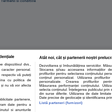
u
Termenii si conditiile
.
dențiale
Atât noi, cât și partenerii noștri preluc
tare analize
Specialitati medicale
Boli si afectiuni
Calculatoare
 dispozitivul dvs.,
Dezvoltarea și îmbunătățirea serviciilor. Măs
u caracter personal.
Stocarea și/sau accesarea informațiilor de
e informatii despre sanatate disponibile pe sfatulmedicului.ro au scop informativ si ed
profilurilor pentru selectarea conținutului pers
 respectiv vă puteți
analizelor medicale. Va sfatuim, ca pe langa informatia primita pe sfatulmedicului.ro s
conținut personalizat. Utilizarea profilurilor
ina cu politica de
personalizate. Crearea profilurilor pentr
ul de programari la medic Clickmed.
i și nu vă vor afecta
Măsurarea performanței conținutului. Utiliz
selecta conținutul. Înțelegerea publicului prin 
din surse diferite. Utilizarea de date limitat
Drepturile consumatorului
Parteneri
Pen
Date precise de geolocație și identificarea prin
ublicitate partenere,
Protectia consumatorilor -
Inscriere clinica
Cli
Listă parteneri (furnizori)
ucram date pentru a
ANPC
Creaza cont medic
Cau
nutul si anunturile
Solutionarea Alternativa a
Int