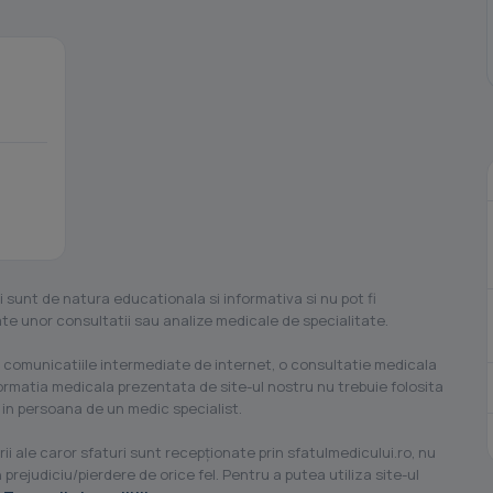
i sunt de natura educationala si informativa si nu pot fi
ilate unor consultatii sau analize medicale de specialitate.
 comunicatiile intermediate de internet, o consultatie medicala
formatia medicala prezentata de site-ul nostru nu trebuie folosita
 in persoana de un medic specialist.
ii ale caror sfaturi sunt recepţionate prin sfatulmedicului.ro, nu
 prejudiciu/pierdere de orice fel. Pentru a putea utiliza site-ul