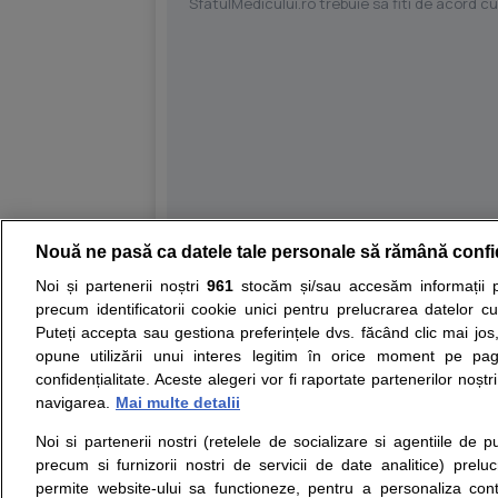
SfatulMedicului.ro trebuie sa fiti de acord c
Nouă ne pasă ca datele tale personale să rămână confi
Resurse:
Autoevaluare simptome
Interpre
Noi și partenerii noștri
961
stocăm și/sau accesăm informații pe
precum identificatorii cookie unici pentru prelucrarea datelor c
Opiniile avizate ale medicilor, sfaturile si orice alt
Puteți accepta sau gestiona preferințele dvs. făcând clic mai jos,
nici diagnosticul stabilit in urma investigatiilor si 
opune utilizării unui interes legitim în orice moment pe pag
ii punem la dispozitie pentru programare in sistem
confidențialitate. Aceste alegeri vor fi raportate partenerilor noștr
navigarea.
Mai multe detalii
Despre noi
Legal
Noi si partenerii nostri (retelele de socializare si agentiile de p
Despre noi
Termeni si conditii
precum si furnizorii nostri de servicii de date analitice) prel
Contact
Politica de
permite website-ului sa functioneze, pentru a personaliza conti
Intrebari frecvente
confidentialitate