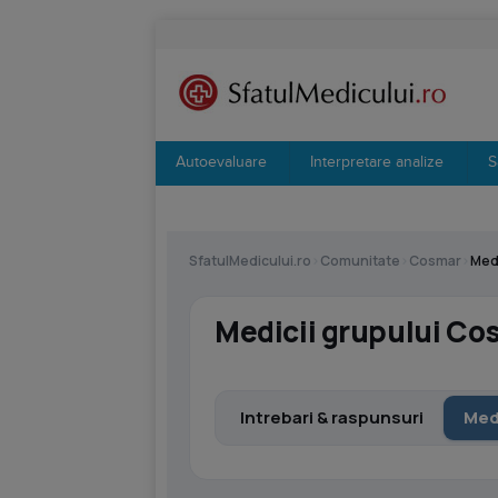
Autoevaluare
Interpretare analize
S
SfatulMedicului.ro
›
Comunitate
›
Cosmar
›
Med
Medicii grupului Co
Intrebari & raspunsuri
Med