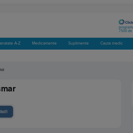
programa
7500 de 
anatate A-Z
Medicamente
Suplimente
Cauta medic
ici
smar
ici
1