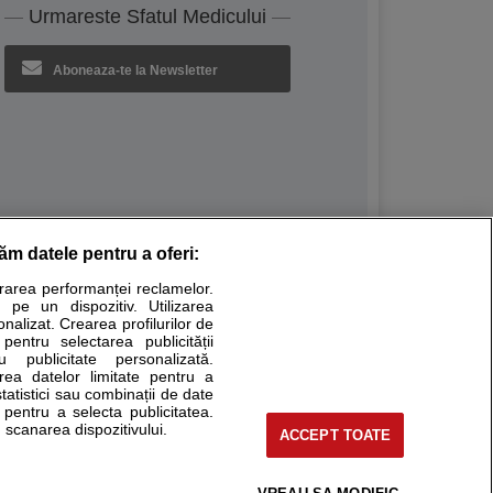
Urmareste Sfatul Medicului
Aboneaza-te la Newsletter
răm datele pentru a oferi:
Stiri medicale
urarea performanței reclamelor.
 pe un dispozitiv. Utilizarea
ucational. Ele nu pot substitui consultul medical direct si
onalizat. Crearea profilurilor de
a consultati fie medicul Dvs., fie unul dintre medicii pe care
 pentru selectarea publicității
u publicitate personalizată.
area datelor limitate pentru a
statistici sau combinații de date
e pentru a selecta publicitatea.
tru pacient
 scanarea dispozitivului.
ACCEPT TOATE
nici si cabinete
ta medic
reaba un medic