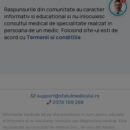
?
Raspunsurile din comunitate au caracter
informativ si educational si nu inlocuiesc
consultul medical de specialitate realizat in
persoana de un medic. Folosind site-ul esti de
acord cu
Termenii si conditiile
.
support@sfatulmedicului.ro
0374 109 268
Informatiile medicale de pe sfatulmedicului.ro sunt pentru educatie
si informare si nu inlocuiesc consultul sau diagnosticul medical. Este
recomandat sa consultati fie medicul Dvs., fie unul din medicii