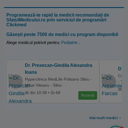
Programează-te rapid la medicii recomandați de
SfatulMedicului.ro prin serviciul de programări
Clickmed
Găsești peste 7500 de medici cu program disponibil
Alege medicul potrivit pentru:
Pediatrie
.
Dr. Presecan-Gindila Alexandra
Dr. 
Ioana
Centr
Hyperclinica MedLife Polisano Sibiu -
- Tar
Mihai Viteazu - Sibiu
📅 di
📅 din 10.08 • 👍 68
Rezervă
Mai multi medici >