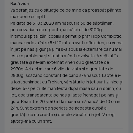
Bună ziua,
Va deranjez cu o situație ce pe mine ca proaspăt părinte
ma sperie cumplit.
Pe data de 31.03.2020 am născut la 36 de săptămâni,
prin cezariana de urgenta, un băiețel de 3100g.
În timpul spitalizării copilul a primit lp praf Hipp Combiotic,
manca undeva între 5 și 10 ml și a avut reflux des, cu voma
în jet pe nas și guriță și mi s-a spus la externare ca nu mai
este o problema și situația a fost rezolvata. A scăzut în
greutate și ne-am externat vineri cu o greutate de
2970g. Azi cel mic are 6 zile de viata și o greutate de
2800g, scăzând constant de când s-a născut. Laptele i-
a fost schimbat cu PreNan, vărsăturile in jet sunt zilnice și
dese, 5-7 pe zi. Se manifesta după masa sau în somn, cu
jet, apa transparenta pe nas și lapte închegat pe nas și
gura. Bea între 20 și 40 ml la masa și mănâncă de 10 ori în
24h. Sunt extrem de speriata de aceasta curbă a
greutății ce nu creste și desele vărsături în jet. Va rog
ajutați-mă cu un sfat.