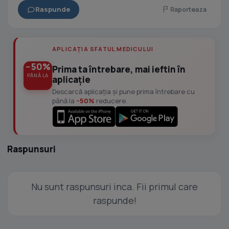
Raspunde
Raporteaza
APLICAȚIA SFATUL MEDICULUI
−50%
Prima ta întrebare, mai ieftin în
PÂNĂ LA
aplicație
Descarcă aplicația și pune prima întrebare cu
până la
−50%
reducere.
Raspunsuri
Nu sunt raspunsuri inca. Fii primul care
raspunde!