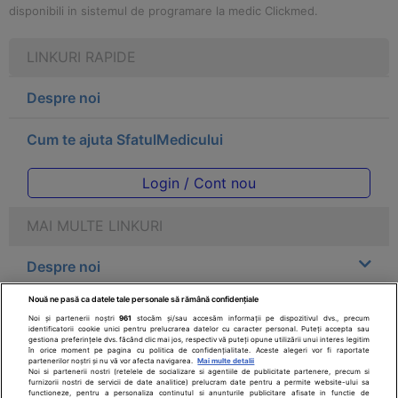
disponibili in sistemul de programare la medic Clickmed.
LINKURI RAPIDE
Despre noi
Cum te ajuta SfatulMedicului
Login / Cont nou
MAI MULTE LINKURI
Despre noi
Nouă ne pasă ca datele tale personale să rămână confidențiale
Legal
Noi și partenerii noștri
961
stocăm și/sau accesăm informații pe dispozitivul dvs., precum
identificatorii cookie unici pentru prelucrarea datelor cu caracter personal. Puteți accepta sau
gestiona preferințele dvs. făcând clic mai jos, respectiv vă puteți opune utilizării unui interes legitim
Drepturile consumatorului
în orice moment pe pagina cu politica de confidențialitate. Aceste alegeri vor fi raportate
partenerilor noștri și nu vă vor afecta navigarea.
Mai multe detalii
Noi si partenerii nostri (retelele de socializare si agentiile de publicitate partenere, precum si
furnizorii nostri de servicii de date analitice) prelucram date pentru a permite website-ului sa
Parteneri
functioneze, pentru a personaliza continutul si anunturile publicitare afisate in functie de