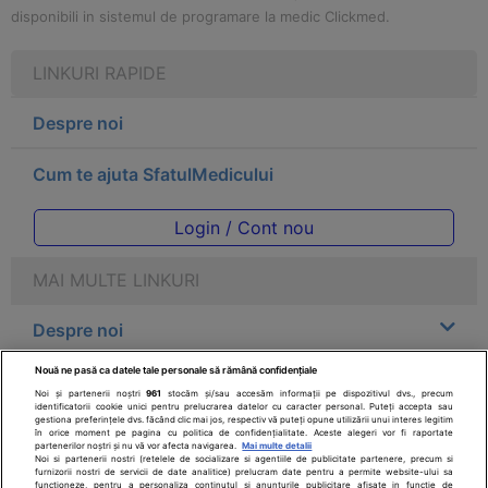
disponibili in sistemul de programare la medic Clickmed.
LINKURI RAPIDE
Despre noi
Cum te ajuta SfatulMedicului
Login / Cont nou
MAI MULTE LINKURI
Despre noi
Nouă ne pasă ca datele tale personale să rămână confidențiale
Legal
Noi și partenerii noștri
961
stocăm și/sau accesăm informații pe dispozitivul dvs., precum
identificatorii cookie unici pentru prelucrarea datelor cu caracter personal. Puteți accepta sau
gestiona preferințele dvs. făcând clic mai jos, respectiv vă puteți opune utilizării unui interes legitim
Drepturile consumatorului
în orice moment pe pagina cu politica de confidențialitate. Aceste alegeri vor fi raportate
partenerilor noștri și nu vă vor afecta navigarea.
Mai multe detalii
Noi si partenerii nostri (retelele de socializare si agentiile de publicitate partenere, precum si
furnizorii nostri de servicii de date analitice) prelucram date pentru a permite website-ului sa
Parteneri
functioneze, pentru a personaliza continutul si anunturile publicitare afisate in functie de