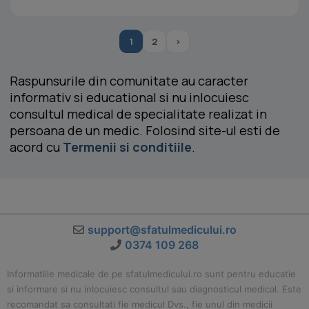
1
2
›
Raspunsurile din comunitate au caracter
informativ si educational si nu inlocuiesc
consultul medical de specialitate realizat in
persoana de un medic. Folosind site-ul esti de
acord cu
Termenii si conditiile
.
support@sfatulmedicului.ro
0374 109 268
Informatiile medicale de pe sfatulmedicului.ro sunt pentru educatie
si informare si nu inlocuiesc consultul sau diagnosticul medical. Este
recomandat sa consultati fie medicul Dvs., fie unul din medicii