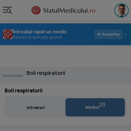
Întreabă rapid un medic
×
▶ GooglePlay
Descarcă aplicația gratuit
›
Boli respiratorii
Comunitate
Boli respiratorii
23
Medici
Intrebari