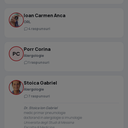
Ioan Carmen Anca
ORL
4 raspunsuri
Porr Corina
PC
Alergologie
1 raspunsuri
Stoica Gabriel
Alergologie
7 raspunsuri
Dr. Stoica Ion Gabriel
medic primar pneumologie
doctorand in alergologie si imunologie
Universita degli Studi di Messina
Facolta di Medicina