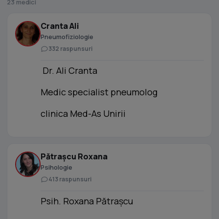
23 medici
Cranta Ali
Pneumofiziologie
332 raspunsuri
Dr. Ali Cranta
Medic specialist pneumolog
clinica Med-As Unirii
Pătrașcu Roxana
Psihologie
413 raspunsuri
Psih. Roxana Pătrașcu