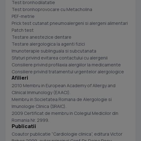
Test bronhodilatatie
Test bronhoprovocare cu Metacholina
PEF-metrie
Prick test cutanat pneumoalergeni si alergeni alimentari
Patch test
Testare anestezice dentare
Testare alergologica la agenti fizici
Imunoterapie sublinguala si subcutanata
Sfaturi privind evitarea contactului cu alergenii
Consiliere privind profilaxia alergiilor la medicamente
Consiliere privind tratamentul urgentelor alergologice
Afilieri
2010 Membru in European Academy of Allergy and
Clinical Immunology (EAACI).
Membru in Societatea Romana de Alergologie si
Imunologie Clinica (SRAIC).
2009 Certificat de membru in Colegiul Medicilor din
Romania Nr. 2999.
Publicatii
Coautor publicatie “Cardiologie clinica”, editura Victor
Babes 2009, autor principal Conf. Dr. Doina Rosu