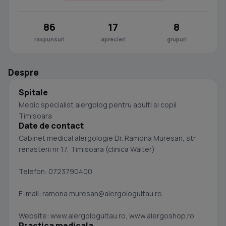
86
17
8
raspunsuri
aprecieri
grupuri
Despre
Spitale
Medic specialist alergolog pentru adulti si copii
Timisoara
Date de contact
Cabinet medical alergologie Dr. Ramona Muresan, str
renasterii nr 17, Timisoara (clinica Walter)
Telefon: 0723790400
E-mail:
ramona.muresan@alergologultau.ro
Website: www.alergologultau.ro, www.alergoshop.ro
Practica medicala