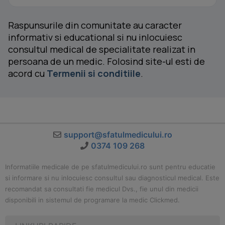
Raspunsurile din comunitate au caracter
informativ si educational si nu inlocuiesc
consultul medical de specialitate realizat in
persoana de un medic. Folosind site-ul esti de
acord cu
Termenii si conditiile
.
support@sfatulmedicului.ro
0374 109 268
Informatiile medicale de pe sfatulmedicului.ro sunt pentru educatie
si informare si nu inlocuiesc consultul sau diagnosticul medical. Este
recomandat sa consultati fie medicul Dvs., fie unul din medicii
disponibili in sistemul de programare la medic Clickmed.