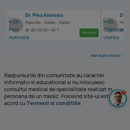
Dr. Pisu Anisoara
Dr. 
Hiperdia - Galati - Galati
Hiper
📅 din 03.09 • 👍 7
📅 di
Rezervă
Mai multi medici >
Raspunsurile din comunitate au caracter
informativ si educational si nu inlocuiesc
consultul medical de specialitate realizat in
?
persoana de un medic. Folosind site-ul esti de
acord cu
Termenii si conditiile
.