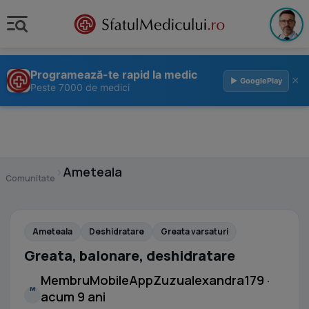
Programează-te rapid la medic
×
▶ GooglePlay
Peste 7000 de medici
›
Ameteala
Comunitate
Ameteala
Deshidratare
Greata varsaturi
Greata, balonare, deshidratare
MembruMobileAppZuzualexandra179 ·
M
acum 9 ani