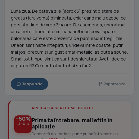
Buna ziua. De cateva zile (aprox 5) prezint o stare de
greata (fara voma) dimineata, chiar cand ma trezesc, ce
persista timp de vreo 3-4 ore. De asemenea, uneori mai
am ameteli. Imediat cum mananc/beau ceva, apare
balonarea care este prezenta pe parcursul intregii zile.
Uneori simt niste intepaturi, undeva intre coaste, putin
mai jos, precum si un gust amar-metalic, as putea spune.
Si mai tot timpul simt ca sunt deshidratata. Aveti idee ce
ar putea fi? Ce control ar trebui sa fac?
Raspunde
Raporteaza
APLICAȚIA SFATUL MEDICULUI
−50%
Prima ta întrebare, mai ieftin în
PÂNĂ LA
aplicație
Descarcă aplicația și pune prima întrebare cu