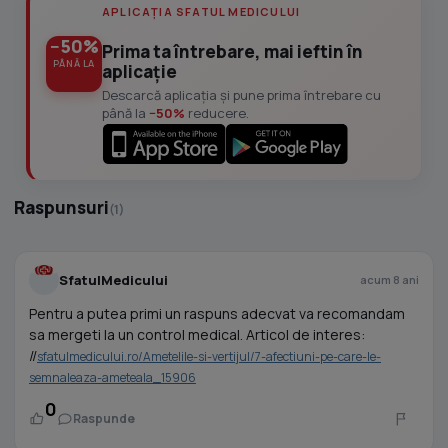
APLICAȚIA SFATUL MEDICULUI
−50%
Prima ta întrebare, mai ieftin în
PÂNĂ LA
aplicație
Descarcă aplicația și pune prima întrebare cu
până la
−50%
reducere.
Raspunsuri
(1)
SfatulMedicului
acum 8 ani
Pentru a putea primi un raspuns adecvat va recomandam
sa mergeti la un control medical. Articol de interes:
//
sfatulmedicului.ro/Ametelile-si-vertijul/7-afectiuni-pe-care-le-
semnaleaza-ameteala_15906
0
Raspunde