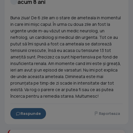
acum 8 ani
Buna ziua! De 6 zile am o stare de ameteala in momentul
in care imi mișc capul. În urma cu doua zile an fost la
urgente unde m-au văzut un medic neurolog, un
nefrolog, un cardiolog și medicul din urgenta. Tot ce au
putut să îmi spună a fost ca ameteala se datorează
tensiunii crescute, însă eu acasa cu tensiune 13 tot
amețită sunt. Precizez ca sunt hipertensiva pe fond de
insuficienta renala. Am momente cand imi este și greață,
ieri am avut și un episod de varsaturi. Nu imi pot explica
de unde aceasta ameteala. Dimineata este mai
pronunțata pe timp de zi scade in intensitate dar tot
există. Va rog o parere ce ar putea fi sau ce as putea
încerca pentru a remedia starea. Multumesc!
Raspunde
Raporteaza