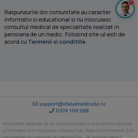
?
Raspunsurile din comunitate au caracter
informativ si educational si nu inlocuiesc
consultul medical de specialitate realizat in
persoana de un medic. Folosind site-ul esti de
acord cu
Termenii si conditiile
.
support@sfatulmedicului.ro
0374 109 268
Informatiile medicale de pe sfatulmedicului.ro sunt pentru educatie
si informare si nu inlocuiesc consultul sau diagnosticul medical. Este
recomandat sa consultati fie medicul Dvs., fie unul din medicii