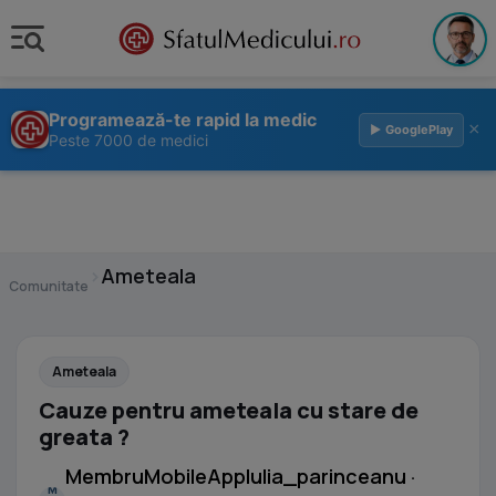
Programează-te rapid la medic
×
▶ GooglePlay
Peste 7000 de medici
›
Ameteala
Comunitate
Ameteala
Cauze pentru ameteala cu stare de
greata ?
MembruMobileAppIulia_parinceanu ·
M