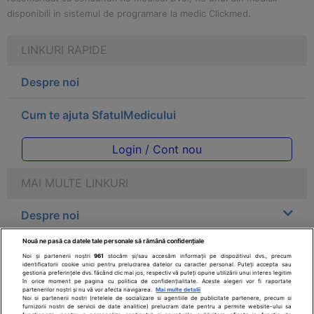
disponibili in sistemul de programare la medic Clickmed.
LINKURI RAPIDE
Despre noi
Cum te ajuta SfatulMedicului
Login / Cont nou
MAI MULTE LINKURI
Despre noi
Nouă ne pasă ca datele tale personale să rămână confidențiale
Legal
Noi și partenerii noștri
961
stocăm și/sau accesăm informații pe dispozitivul dvs., precum
identificatorii cookie unici pentru prelucrarea datelor cu caracter personal. Puteți accepta sau
gestiona preferințele dvs. făcând clic mai jos, respectiv vă puteți opune utilizării unui interes legitim
Drepturile consumatorului
în orice moment pe pagina cu politica de confidențialitate. Aceste alegeri vor fi raportate
partenerilor noștri și nu vă vor afecta navigarea.
Mai multe detalii
Noi si partenerii nostri (retelele de socializare si agentiile de publicitate partenere, precum si
furnizorii nostri de servicii de date analitice) prelucram date pentru a permite website-ului sa