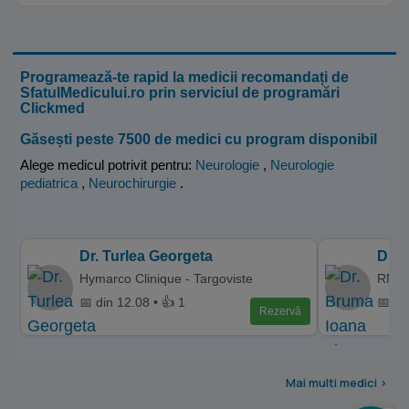
Programează-te rapid la medicii recomandați de
SfatulMedicului.ro prin serviciul de programări
Clickmed
Găsești peste 7500 de medici cu program disponibil
Alege medicul potrivit pentru:
Neurologie
,
Neurologie
pediatrica
,
Neurochirurgie
.
Dr. Turlea Georgeta
Dr. 
Hymarco Clinique - Targoviste
RMN 
📅 din 12.08 • 👍 1
📅 di
Rezervă
Mai multi medici >