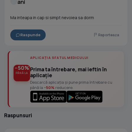
ani
Ma inteapa in cap si simpt nevoiea sa dorm
Raspunde
Raporteaza
APLICAȚIA SFATUL MEDICULUI
−50%
Prima ta întrebare, mai ieftin în
PÂNĂ LA
aplicație
Descarcă aplicația și pune prima întrebare cu
până la
−50%
reducere.
Raspunsuri