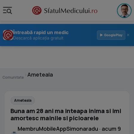
Întreabă rapid un medic
×
▶ GooglePlay
Descarcă aplicația gratuit
›
Ameteala
Comunitate
Ameteala
Buna am 28 ani ma inteapa inima si imi
amortesc mainile si picioarele
MembruMobileAppSimonaradu · acum 9
M