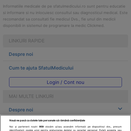
Informatiile medicale de pe sfatulmedicului.ro sunt pentru educatie
si informare si nu inlocuiesc consultul sau diagnosticul medical. Este
recomandat sa consultati fie medicul Dvs., fie unul din medicii
disponibili in sistemul de programare la medic Clickmed.
LINKURI RAPIDE
Despre noi
Cum te ajuta SfatulMedicului
Login / Cont nou
MAI MULTE LINKURI
Despre noi
Nouă ne pasă ca datele tale personale să rămână confidențiale
Legal
Noi și partenerii noștri
959
stocăm și/sau accesăm informații pe dispozitivul dvs., precum
identificatorii cookie unici pentru prelucrarea datelor cu caracter personal. Puteți accepta sau