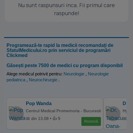
Nu sunt raspunsuri inca. Fii primul care
raspunde!
Programează-te rapid la medicii recomandați de
SfatulMedicului.ro prin serviciul de programări
Clickmed
Găsești peste 7500 de medici cu program disponibil
Alege medicul potrivit pentru:
Neurologie
,
Neurologie
pediatrica
,
Neurochirurgie
.
Pop Wanda
Dr. 
Centrul Medical Promemoria - Bucuresti
Hyper
📅 din 13.08 • 👍 9
📅 di
Rezervă