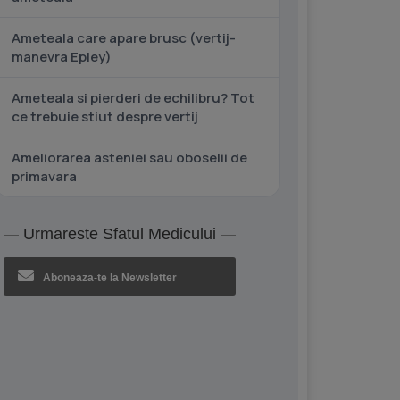
Ameteala care apare brusc (vertij-
manevra Epley)
Ameteala si pierderi de echilibru? Tot
ce trebuie stiut despre vertij
Ameliorarea asteniei sau oboselii de
primavara
Urmareste Sfatul Medicului
Aboneaza-te la Newsletter