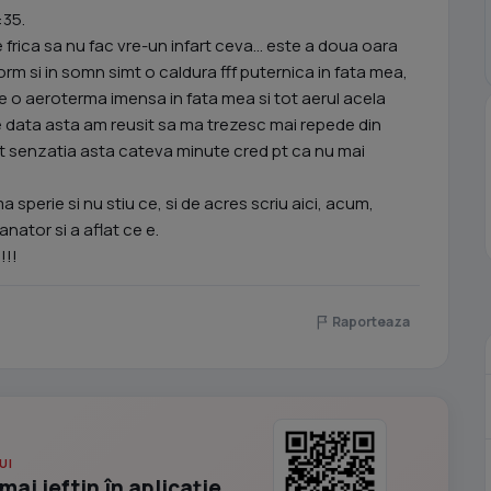
:35.
rica sa nu fac vre-un infart ceva... este a doua oara
rm si in somn simt o caldura fff puternica in fata mea,
ne o aeroterma imensa in fata mea si tot aerul acela
 data asta am reusit sa ma trezesc mai repede din
t senzatia asta cateva minute cred pt ca nu mai
!
 sperie si nu stiu ce, si de acres scriu aici, acum,
ator si a aflat ce e.
!!!
Raporteaza
UI
mai ieftin în aplicație