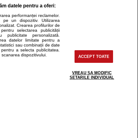
răm datele pentru a oferi:
Stiri medicale
urarea performanței reclamelor.
 pe un dispozitiv. Utilizarea
ucational. Ele nu pot substitui consultul medical direct si
onalizat. Crearea profilurilor de
a consultati fie medicul Dvs., fie unul dintre medicii pe care
 pentru selectarea publicității
u publicitate personalizată.
area datelor limitate pentru a
statistici sau combinații de date
e pentru a selecta publicitatea.
tru pacient
 scanarea dispozitivului.
ACCEPT TOATE
nici si cabinete
ta medic
reaba un medic
VREAU SA MODIFIC
support@sfatulmedicului.ro
SETARILE INDIVIDUAL
eoConsult
0374 109 268
ckmed - programari
dic
 Spatiul E6-11, etaj 6, sector 2, cod 021901