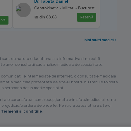
Dr. Tabirta Daniel
Centrokinetic - Militari - Bucuresti
📅 din 08.08
Rezervă
rvă
Mai multi medici >
i sunt de natura educationala si informativa si nu pot fi
ilate unor consultatii sau analize medicale de specialitate.
 comunicatiile intermediate de internet, o consultatie medicala
formatia medicala prezentata de site-ul nostru nu trebuie folosita
 in persoana de un medic specialist.
ii ale caror sfaturi sunt recepţionate prin sfatulmedicului.ro, nu
 prejudiciu/pierdere de orice fel. Pentru a putea utiliza site-ul
u
Termenii si conditiile
.