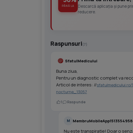
Descarcă aplicația și pune pr
PÂNĂ LA
reducere.
Raspunsuri
(7)
SfatulMedicului
Buna ziua,
Pentru un diagnostic complet va rec
Articol de interes: //
sfatulmedicului.ro/T
nocturne_13057
1
Raspunde
MembruMobileApp1513554958
M
Nu este transpiratie! Doar o senz