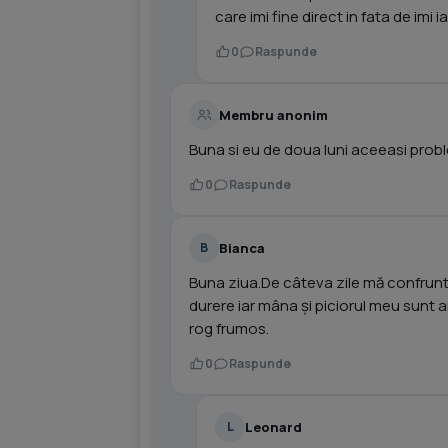
care imi fine direct in fata de imi ia 
0
Raspunde
Membru anonim
Buna si eu de doua luni aceeasi probl
0
Raspunde
Bianca
B
Buna ziua.De câteva zile mă confrunt
durere iar mâna și piciorul meu sunt
rog frumos.
0
Raspunde
Leonard
L