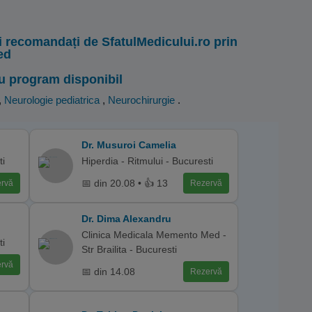
i recomandați de SfatulMedicului.ro prin
ed
u program disponibil
,
Neurologie pediatrica
,
Neurochirurgie
.
Dr. Musuroi Camelia
ti
Hiperdia - Ritmului - Bucuresti
📅 din 20.08 • 👍 13
rvă
Rezervă
Dr. Dima Alexandru
Clinica Medicala Memento Med -
ti
Str Brailita - Bucuresti
rvă
📅 din 14.08
Rezervă