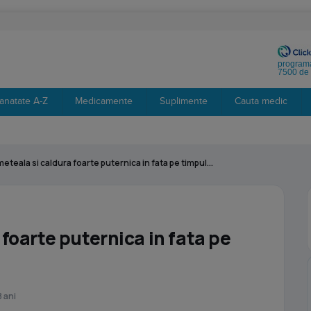
programa
7500 de 
anatate A-Z
Medicamente
Suplimente
Cauta medic
eteala si caldura foarte puternica in fata pe timpul...
foarte puternica in fata pe
 ani