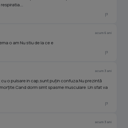
respiratia....
acum 6 ani
ema o am Nu stiu de la ce e
acum 3 ani
 cu o pulsare in cap,sunt puțin confuza.Nu prezintă
 amorțite.Cand dorm simt spasme musculare .Un sfat va
acum 3 ani