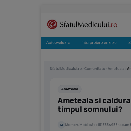
Autoevaluare
Interpretare analize
S
SfatulMedicului.ro
›
Comunitate
›
Ameteala
›
Am
Ameteala
Ameteala si caldura 
timpul somnului?
MembruMobileApp1513554958 · acum 8
M