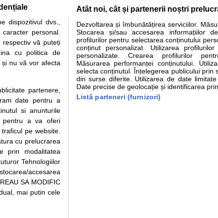
dențiale
Atât noi, cât și partenerii noștri preluc
tare analize
Specialitati medicale
Boli si afectiuni
Calculatoare
 dispozitivul dvs.,
Dezvoltarea și îmbunătățirea serviciilor. Măs
u caracter personal.
Stocarea și/sau accesarea informațiilor de
e informatii despre sanatate disponibile pe sfatulmedicului.ro au scop informativ si ed
profilurilor pentru selectarea conținutului pers
 respectiv vă puteți
analizelor medicale. Va sfatuim, ca pe langa informatia primita pe sfatulmedicului.ro s
conținut personalizat. Utilizarea profilurilor
ina cu politica de
personalizate. Crearea profilurilor pentr
ul de programari la medic Clickmed.
i și nu vă vor afecta
Măsurarea performanței conținutului. Utiliz
selecta conținutul. Înțelegerea publicului prin 
din surse diferite. Utilizarea de date limitat
Drepturile consumatorului
Parteneri
Pen
Date precise de geolocație și identificarea prin
ublicitate partenere,
Protectia consumatorilor -
Inscriere clinica
Cli
Listă parteneri (furnizori)
ucram date pentru a
ANPC
Creaza cont medic
Cau
nutul si anunturile
Solutionarea Alternativa a
Int
., pentru a va oferi
Litigiilor
Vid
 traficul pe website.
Parte din Grupul
Info consumator: 0800.080.999
Cli
atura cu prelucrarea
Formulare europene - CNAS
me
te prin modalitatea
Ministerul Sanatatii - ANMDM
uturor Tehnologiilor
a stocarea/accesarea
pe “VREAU SA MODIFIC
ual, mai putin cele
95/2018, cu sediul in Bucuresti, Bulevardul Pierre de Coubertin, Office Building,