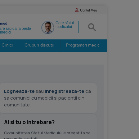
Contul Meu
Cere sfatul
medicului
re rapida la peste
medici
Clinici
Grupuri discutii
Programari medic
Logheaza-te
sau
inregistreaza-te
ca
sa comunici cu medicii si pacientii din
comunitate.
Ai si tu o intrebare?
Comunitatea Sfatul Medicului e pregatita sa
raspunda, gratuit.