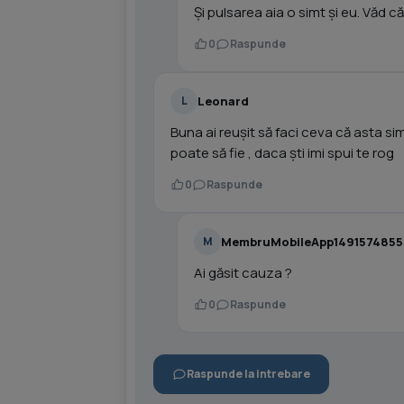
Și pulsarea aia o simt și eu. Văd c
0
Raspunde
Leonard
L
Buna ai reușit să faci ceva că asta simt
poate să fie , daca ști imi spui te rog
0
Raspunde
MembruMobileApp1491574855
M
Ai găsit cauza ?
0
Raspunde
Raspunde la intrebare