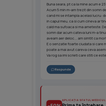
Buna seara, pt ca la mine acum e 23
Acum 5 min m-am trezit din somn de f
cand mi se intampla acelasi lucru: do
in capul meu, ca si cum cineva ar ti
cald ma sufoaca si ma ameteste. De
somn dar acum cateva luni m-a tinu
aveam aer deloc.... am simtit ca mor
E o senzatie foarte ciudata si care ma
poate a mai avut careva ceva aseman
Va rog sa imi scrieti care stiti ce este
Raspunde
APLICAȚIA SFATUL MEDICUL
Prima ta întrebare, 
−50%