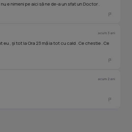
ă nu e nimeni pe aici să ne de-a un sfat un Doctor .
acum 3 ani
 eu , și tot la Ora 23 mă ia tot cu cald . Ce chestie . Ce
acum 2 ani