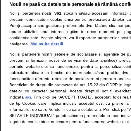
Nouă ne pasă ca datele tale personale să rămână confi
Resurse:
Autoevaluare simptome
Interpre
Noi și partenerii noștri
961
stocăm și/sau accesăm informații pe
precum identificatorii cookie unici pentru prelucrarea datelor c
Opiniile avizate ale medicilor, sfaturile si orice alt
Puteți accepta sau gestiona preferințele dvs. făcând clic mai jos,
nici diagnosticul stabilit in urma investigatiilor si 
opune utilizării unui interes legitim în orice moment pe pag
ii punem la dispozitie pentru programare in sistem
confidențialitate. Aceste alegeri vor fi raportate partenerilor noștr
navigarea.
Mai multe detalii
Despre noi
Legal
Noi si partenerii nostri (retelele de socializare si agentiile de p
Despre noi
Termeni si conditii
precum si furnizorii nostri de servicii de date analitice) prel
Contact
Politica de
permite website-ului sa functioneze, pentru a personaliza conti
Intrebari frecvente
confidentialitate
publicitare afisate in functie de interesele si/sau profilul dvs
Consultanti
Politica de cookie
functionalitati aferente retelelor de socializare si pentru a analiza
medicali
Modifica Setarile Cookie
Beneficiati de drepturile prevazute de art. 15-22 din GDPR in leg
datelor cu caracter personal. Aceste drepturi pot fi exercita
indicata
. Prin click pe “ACCEPT TOATE”, acceptati folosirea t
aici
de tip Cookie, care implica inclusiv acceptul dvs. cu privire l
© Copyright © 2005 - 2026
informatiilor de catre Vendor-ii cu care colaboram. Prin click 
SETARILE INDIVIDUAL” puteti schimba preferintele in mod individ
SFATUL MEDICULUI.ro S.A, CUI: RO 38847631, J40/19
legate de cookie strict necesare pentru functionarea website-ului.