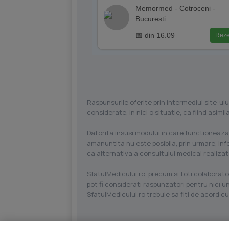
Memormed - Cotroceni -
Bucuresti
📅 din 16.09
Reze
Raspunsurile oferite prin intermediul site-ulu
considerate, in nici o situatie, ca fiind asim
Datorita insusi modului in care functioneaza
amanuntita nu este posibila, prin urmare, in
ca alternativa a consultului medical realizat
SfatulMedicului.ro, precum si toti colaborator
pot fi considerati raspunzatori pentru nici un
SfatulMedicului.ro trebuie sa fiti de acord c