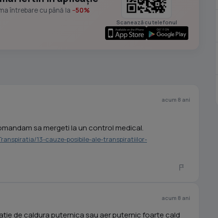
ima întrebare cu până la
−50%
Scanează cu telefonul
acum 8 ani
omandam sa mergeti la un control medical.
ranspiratia/13-cauze-posibile-ale-transpiratiilor-
acum 8 ani
atie de caldura puternica sau aer puternic foarte cald