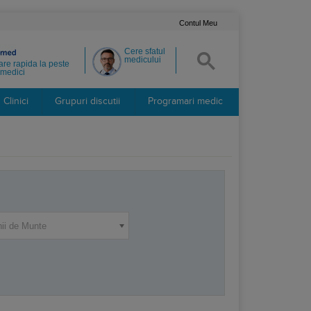
Contul Meu
Cere sfatul
medicului
re rapida la peste
medici
Clinici
Grupuri discutii
Programari medic
nii de Munte