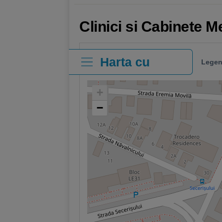
Clinici si Cabinete 
Harta cu
Legen
clinici
+
−