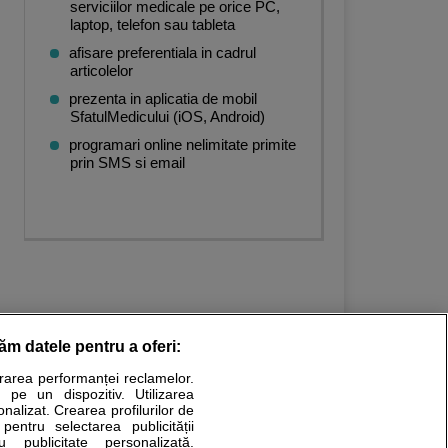
serviciilor medicale pe orice PC,
laptop, telefon sau tableta
afisare preferentiala in cadrul
articolelor
prezenta in aplicatia de mobil
SfatulMedicului (iOS, Android)
programari online nelimitate primite
prin SMS si email
răm datele pentru a oferi:
urarea performanței reclamelor.
Stiri medicale
 pe un dispozitiv. Utilizarea
onalizat. Crearea profilurilor de
ucational. Ele nu pot substitui consultul medical direct si
 pentru selectarea publicității
u publicitate personalizată.
a consultati fie medicul Dvs., fie unul dintre medicii pe care