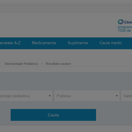
programa
7500 de 
anatate A-Z
Medicamente
Suplimente
Cauta medic
›
Stomatologie Pediatrica
›
Rezultate cautare
ologie pediatrica
Prahova
Vale