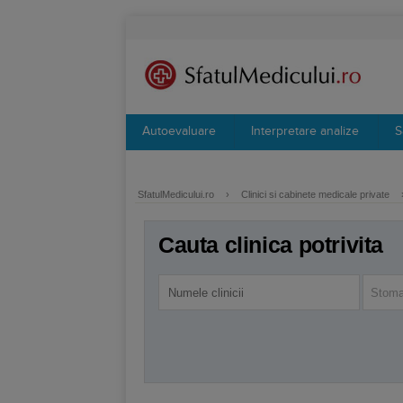
Autoevaluare
Interpretare analize
S
SfatulMedicului.ro
›
Clinici si cabinete medicale private
Cauta clinica potrivita
Stomat