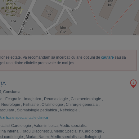
trelor selectate. Va recomandam sa incercati cu alte optiuni de
cautare
sau sa
geti una dintre clinicile promovate de mai jos.
nțA
1
9, Constanța
ie
,
Ecografie
,
Imagistica
,
Reumatologie
,
Gastroenterologie
,
,
Neurologie
,
Psihiatrie
,
Oftalmologie
,
Chirurgie generala
,
vasculara
,
Stomatologie pediatrica
,
Nefrologie
,
a
,
Medicina interna
,
Cardiologie
,
Estetica
,
Psihologie
,
ezi toate specialitatile clinicii
RL
,
Hematologie
ialist Cardiologie
,
Valentin Leica, Medic specialist
cina interna
,
Radu Diaconescu, Medic Specialist Cardiologie
,
st cardiologie
,
Marian Naum, Medic specialist cardiologie și