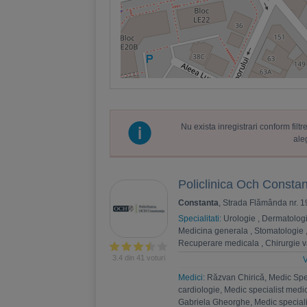
Nu exista inregistrari conform fil
ale
Policlinica Och Consta
Constanta
, Strada Flămânda nr. 1
Specialitati:
Urologie
,
Dermatolog
Medicina generala
,
Stomatologie
Recuperare medicala
,
Chirurgie 
Endocrinologie
,
Chirurgie toracic
3.4 din 41 voturi
V
Diabet, nutritie, boli metabolice
,
O
Medici:
Răzvan Chirică, Medic Spec
cardiologie, Medic specialist medi
Gabriela Gheorghe, Medic speciali