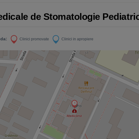
Medicale de Stomatologie Pediatri
da:
Clinici promovate
Clinici in apropiere
1