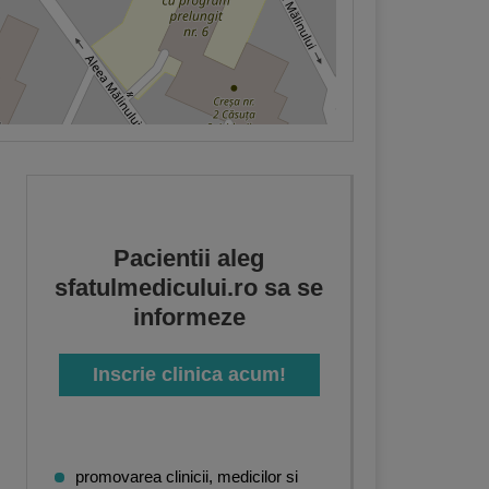
Pacientii aleg
sfatulmedicului.ro sa se
informeze
Inscrie clinica acum!
promovarea clinicii, medicilor si