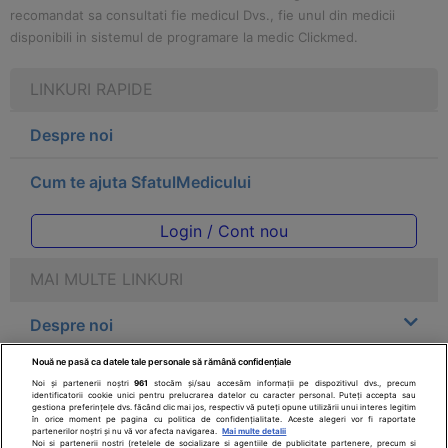
recomandat sa consultati fie medicul Dvs., fie unul din medicii
disponibili in sistemul de programare la medic Clickmed.
LINKURI RAPIDE
Despre noi
Cum te ajuta SfatulMedicului
Login / Cont nou
MAI MULTE LINKURI
Despre noi
Nouă ne pasă ca datele tale personale să rămână confidențiale
Legal
Noi și partenerii noștri
961
stocăm și/sau accesăm informații pe dispozitivul dvs., precum
identificatorii cookie unici pentru prelucrarea datelor cu caracter personal. Puteți accepta sau
gestiona preferințele dvs. făcând clic mai jos, respectiv vă puteți opune utilizării unui interes legitim
Drepturile consumatorului
în orice moment pe pagina cu politica de confidențialitate. Aceste alegeri vor fi raportate
partenerilor noștri și nu vă vor afecta navigarea.
Mai multe detalii
Noi si partenerii nostri (retelele de socializare si agentiile de publicitate partenere, precum si