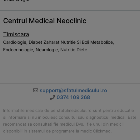
Centrul Medical Neoclinic
Timisoara
Cardiologie, Diabet Zaharat Nutritie Si Boli Metabolice,
Endocrinologie, Neurologie, Nutritie Diete
support@sfatulmedicului.ro
0374 109 268
Informatiile medicale de pe sfatulmedicului.ro sunt pentru educatie
si informare si nu inlocuiesc consultul sau diagnosticul medical. Este
recomandat sa consultati fie medicul Dvs., fie unul din medicii
disponibili in sistemul de programare la medic Clickmed.