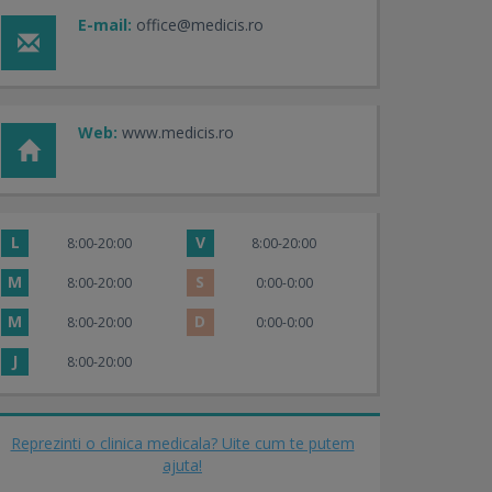
E-mail:
office@medicis.ro
Web:
www.medicis.ro
L
V
8:00-20:00
8:00-20:00
M
S
8:00-20:00
0:00-0:00
M
D
8:00-20:00
0:00-0:00
J
8:00-20:00
Reprezinti o clinica medicala? Uite cum te putem
ajuta!