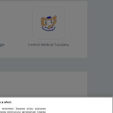
gie
Centrul Medical Tuculanu
soara
 a oferi:
 reclamelor. Stocarea și/sau accesarea
ectarea conținutului personalizat. Crearea