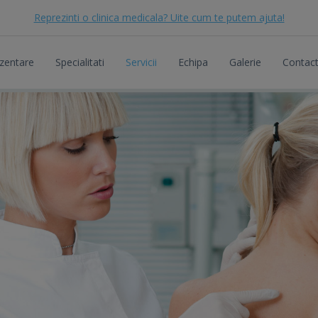
Reprezinti o clinica medicala? Uite cum te putem ajuta!
zentare
Specialitati
Servicii
Echipa
Galerie
Contac