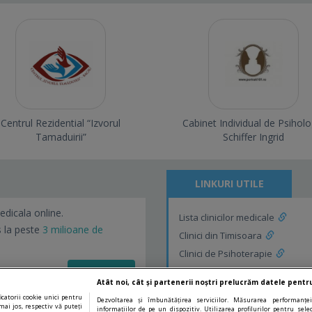
Centrul Rezidential “Izvorul
Cabinet Individual de Psiholo
Tamaduirii”
Schiffer Ingrid
LINKURI UTILE
edicala online.
Lista clinicilor medicale
s la peste
3 milioane de
Clinici din Timisoara
Clinici de Psihoterapie
Vezi detalii!
Clinici de Psihoterapie din Timi
Atât noi, cât și partenerii noștri prelucrăm datele pentru
catorii cookie unici pentru
Dezvoltarea și îmbunătățirea serviciilor. Măsurarea performanței
mai jos, respectiv vă puteți
informațiilor de pe un dispozitiv. Utilizarea profilurilor pentru sel