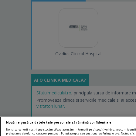
Ovidius Clinical Hospital
AI O CLINICA MEDICALA?
Sfatulmedicului.ro
, principala sursa de informare m
Promoveaza clinica si serviciile medicale si ai acce
vizitatori lunar.
Nouă ne pasă ca datele tale personale să rămână confidențiale
Noi și partenerii noștri
959
stocăm și/sau accesăm informații pe dispozitivul dvs., precum identifi
prelucrarea datelor cu caracter personal. Puteți accepta sau gestiona preferințele dvs. făcând clic 