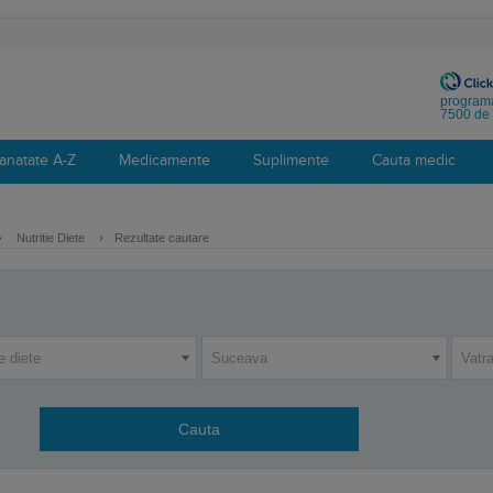
programa
7500 de 
anatate A-Z
Medicamente
Suplimente
Cauta medic
›
Nutritie Diete
›
Rezultate cautare
ie diete
Suceava
Vatr