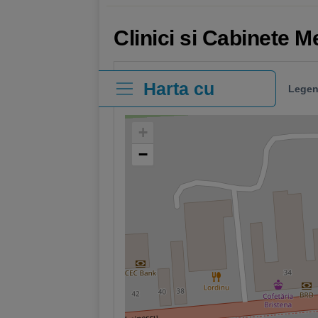
Clinici si Cabinete M
Harta cu
Legen
clinici
+
−