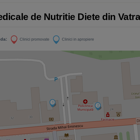
edicale de Nutritie Diete din Vatr
da:
Clinici promovate
Clinici in apropiere
1
2