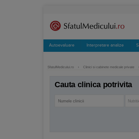
Autoevaluare
Interpretare analize
S
SfatulMedicului.ro
›
Clinici si cabinete medicale private
Cauta clinica potrivita
Nutrit