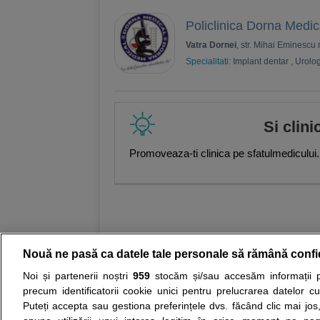
Policlinica Dorna Medic
Vatra Dornei
, str. Mihai Eminescu 
Specialitati:
Implant dentar
,
Urolo
Si clini
Promoveaza-ti clinica pe sfatulmedicului.
Nouă ne pasă ca datele tale personale să rămână confi
Noi și partenerii noștri
959
stocăm și/sau accesăm informații pe
Resurse:
Autoevaluare simptome
Interpre
precum identificatorii cookie unici pentru prelucrarea datelor c
Puteți accepta sau gestiona preferințele dvs. făcând clic mai jos,
Opiniile avizate ale medicilor, sfaturile si orice alt