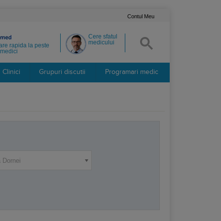
Contul Meu
Cere sfatul
medicului
re rapida la peste
medici
Clinici
Grupuri discutii
Programari medic
a Dornei