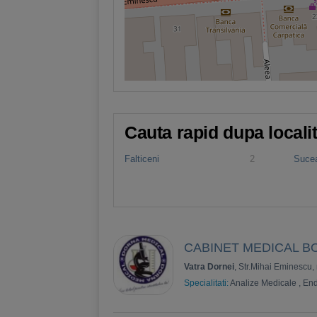
Cauta rapid dupa locali
Falticeni
2
Suce
CABINET MEDICAL B
Vatra Dornei
, Str.Mihai Eminescu, 
Specialitati:
Analize Medicale
,
End