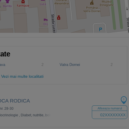
tate
ava
2
Vatra Dornei
2
Vezi mai multe localitati
1
OCA RODICA
nr. 28-30
Afiseaza numarul
02XXXXXXXX
ocrinologie
,
Diabet, nutritie, boli metabolice
,
Reumatologie
,
Gastroenterologie
,
A