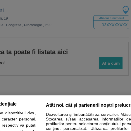
2
al
nr. 19
Afiseaza numarul
03XXXXXXXX
gie
,
Ecografie
,
Proctologie
,
Imagistica
,
Reumatologie
,
Gastroenterologie
,
Flebol
ca ta poate fi listata aici
ro!
Afla cum
dențiale
Atât noi, cât și partenerii noștri preluc
 dispozitivul dvs.,
Dezvoltarea și îmbunătățirea serviciilor. Măs
tare analize
Specialitati medicale
Boli si afectiuni
Calculatoare
u caracter personal.
Stocarea și/sau accesarea informațiilor de
profilurilor pentru selectarea conținutului pers
 respectiv vă puteți
e informatii despre sanatate disponibile pe sfatulmedicului.ro au scop informativ si ed
conținut personalizat. Utilizarea profilurilor