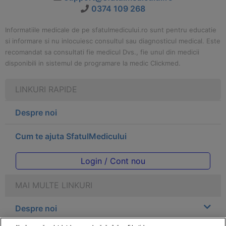
0374 109 268
Informatiile medicale de pe sfatulmedicului.ro sunt pentru educatie
si informare si nu inlocuiesc consultul sau diagnosticul medical. Este
recomandat sa consultati fie medicul Dvs., fie unul din medicii
disponibili in sistemul de programare la medic Clickmed.
LINKURI RAPIDE
Despre noi
Cum te ajuta SfatulMedicului
Login / Cont nou
MAI MULTE LINKURI
Despre noi