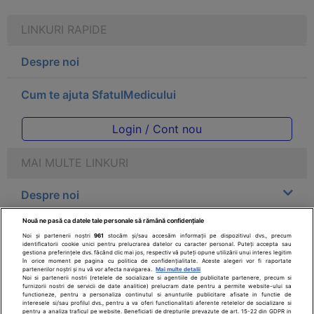
LINKURI RAPIDE
Despre noi
Cum te ajuta SfatulMedicului
Login / Cont nou
MAI MULTE LINKURI
Despre noi
Nouă ne pasă ca datele tale personale să rămână confidențiale
Legal
Noi și partenerii noștri
961
stocăm și/sau accesăm informații pe dispozitivul dvs., precum
identificatorii cookie unici pentru prelucrarea datelor cu caracter personal. Puteți accepta sau
gestiona preferințele dvs. făcând clic mai jos, respectiv vă puteți opune utilizării unui interes legitim
Drepturile consumatorului
în orice moment pe pagina cu politica de confidențialitate. Aceste alegeri vor fi raportate
partenerilor noștri și nu vă vor afecta navigarea.
Mai multe detalii
Noi si partenerii nostri (retelele de socializare si agentiile de publicitate partenere, precum si
furnizorii nostri de servicii de date analitice) prelucram date pentru a permite website-ului sa
Parteneri
functioneze, pentru a personaliza continutul si anunturile publicitare afisate in functie de
interesele si/sau profilul dvs., pentru a va oferi functionalitati aferente retelelor de socializare si
pentru a analiza traficul pe website. Beneficiati de drepturile prevazute de art. 15-22 din GDPR in