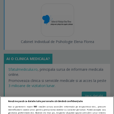
Cabinet Individual de Psihologie Elena Florea
AI O CLINICA MEDICALA?
Sfatulmedicului.ro
, principala sursa de informare medicala
online.
Promoveaza clinica si serviciile medicale si ai acces la peste
3 milioane de vizitatori lunar.
Vezi detalii!
Nouă ne pasă ca datele tale personale să rămână confidențiale
Noi și partenerii noștri
961
stocăm și/sau accesăm informații pe dispozitivul dvs., precum
identificatorii cookie unici pentru prelucrarea datelor cu caracter personal. Puteți accepta sau
LINKURI UTILE
gestiona preferințele dvs. făcând clic mai jos, respectiv vă puteți opune utilizării unui interes