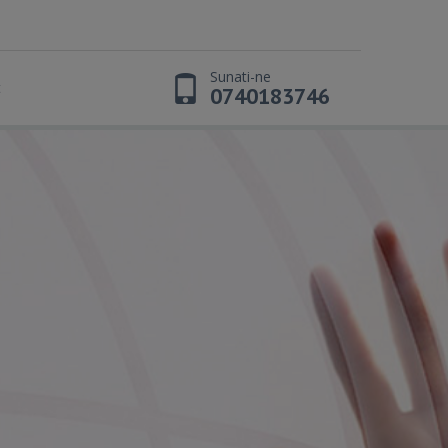
Sunati-ne
t
0740183746