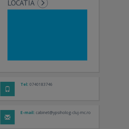
LOCATIA
Tel:
0740183746
E-mail:
cabinet@ypsiholog-cluj-mc.ro