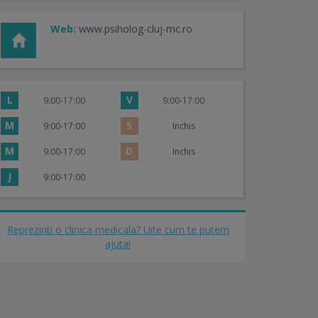
Web:
www.psiholog-cluj-mc.ro
L
V
9:00-17:00
9:00-17:00
M
S
9:00-17:00
Inchis
M
D
9:00-17:00
Inchis
J
9:00-17:00
Reprezinti o clinica medicala? Uite cum te putem
ajuta!