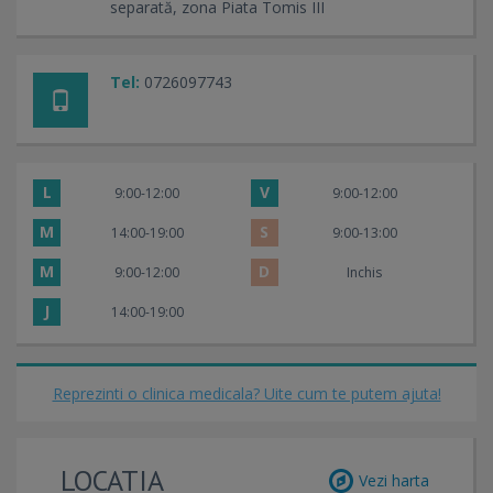
separată, zona Piata Tomis III
Tel:
0726097743
L
V
9:00-12:00
9:00-12:00
M
S
14:00-19:00
9:00-13:00
M
D
9:00-12:00
Inchis
J
14:00-19:00
Reprezinti o clinica medicala? Uite cum te putem ajuta!
LOCATIA
Vezi harta