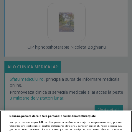
CIP hipnopsihoterapie Nicoleta Boghianu
AI O CLINICA MEDICALA?
Sfatulmedicului.ro
, principala sursa de informare medicala
online.
Promoveaza clinica si serviciile medicale si ai acces la peste
3 milioane de vizitatori lunar.
Vezi detalii!
Nouă ne pasă ca datele tale personale să rămână confidențiale
Noi și partenerii noștri
961
stocăm și/sau accesăm informații pe dispozitivul dvs., precum
identificatorii cookie unici pentru prelucrarea datelor cu caracter personal. Puteți accepta sau
LINKURI UTILE
gestiona preferințele dvs. făcând clic mai jos, respectiv vă puteți opune utilizării unui interes