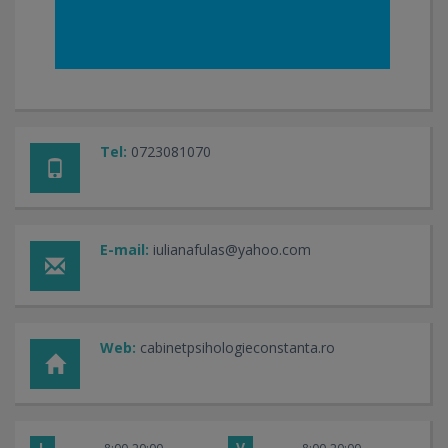
Tel:
0723081070
E-mail:
iulianafulas@yahoo.com
Web:
cabinetpsihologieconstanta.ro
L
V