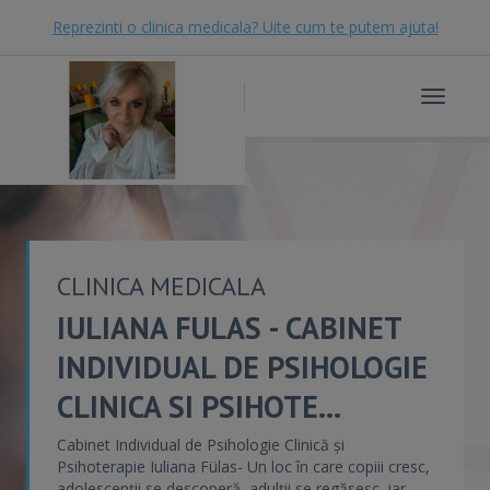
Reprezinti o clinica medicala? Uite cum te putem ajuta!
Toggle
navigat
CLINICA MEDICALA
IULIANA FULAS - CABINET
INDIVIDUAL DE PSIHOLOGIE
CLINICA SI PSIHOTE...
Cabinet Individual de Psihologie Clinică și
Psihoterapie Iuliana Fülas- Un loc în care copiii cresc,
adolescenții se descoperă, adulții se regăsesc, iar