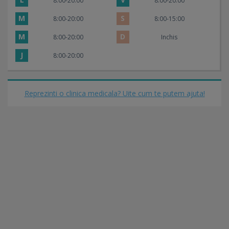
8:00-20:00
8:00-20:00
M
S
8:00-20:00
8:00-15:00
M
D
8:00-20:00
Inchis
J
8:00-20:00
Reprezinti o clinica medicala? Uite cum te putem ajuta!