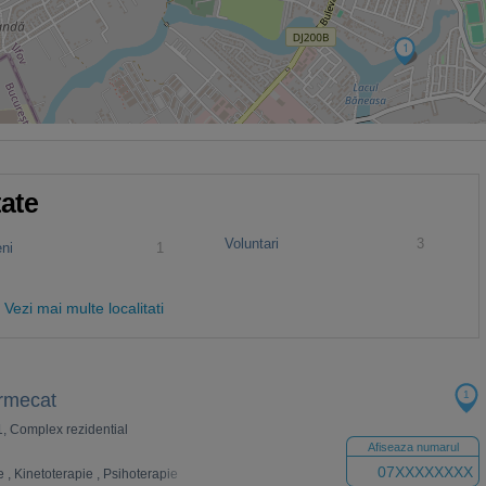
1
tate
Voluntari
3
ni
1
Vezi mai multe localitati
1
ermecat
11, Complex rezidential
Afiseaza numarul
07XXXXXXXX
e
,
Kinetoterapie
,
Psihoterapie