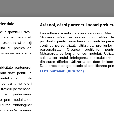
dențiale
Atât noi, cât și partenerii noștri preluc
 dispozitivul dvs.,
Dezvoltarea și îmbunătățirea serviciilor. Măs
tare analize
Specialitati medicale
Boli si afectiuni
Calculatoare
u caracter personal.
Stocarea și/sau accesarea informațiilor de
profilurilor pentru selectarea conținutului pers
 respectiv vă puteți
e informatii despre sanatate disponibile pe sfatulmedicului.ro au scop informativ si ed
conținut personalizat. Utilizarea profilurilor
ina cu politica de
personalizate. Crearea profilurilor pentr
analizelor medicale. Va sfatuim, ca pe langa informatia primita pe sfatulmedicului.ro s
i și nu vă vor afecta
Măsurarea performanței conținutului. Utiliz
ul de programari la medic Clickmed.
selecta conținutul. Înțelegerea publicului prin 
din surse diferite. Utilizarea de date limitat
Date precise de geolocație și identificarea prin
ublicitate partenere,
Drepturile consumatorului
Parteneri
Pen
Listă parteneri (furnizori)
ucram date pentru a
Protectia consumatorilor - ANPC
Inscriere clinica
Cli
nutul si anunturile
Solutionarea Alternativa a
Creaza cont medic
Ca
., pentru a va oferi
Litigiilor
Int
 traficul pe website.
Info consumator: 0800.080.999
Vi
atura cu prelucrarea
Parte din Grupul
Formulare europene - CNAS
Cli
te prin modalitatea
Ministerul Sanatatii - ANMDM
me
uturor Tehnologiilor
a stocarea/accesarea