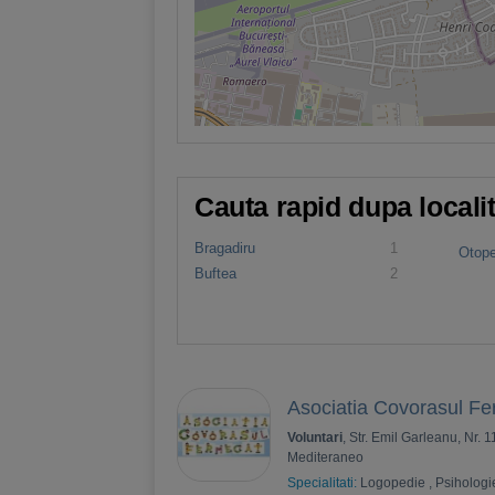
Cauta rapid dupa locali
Bragadiru
1
Otope
Buftea
2
Asociatia Covorasul F
Voluntari
, Str. Emil Garleanu, Nr. 
Mediteraneo
Specialitati:
Logopedie
,
Psihologi