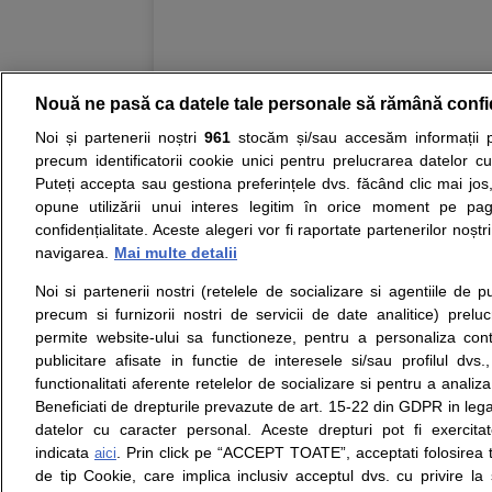
Nouă ne pasă ca datele tale personale să rămână confi
Noi și partenerii noștri
961
stocăm și/sau accesăm informații pe
Resurse:
Autoevaluare simptome
Interpre
precum identificatorii cookie unici pentru prelucrarea datelor c
Puteți accepta sau gestiona preferințele dvs. făcând clic mai jos,
Opiniile avizate ale medicilor, sfaturile si orice alt
opune utilizării unui interes legitim în orice moment pe pag
nici diagnosticul stabilit in urma investigatiilor si 
confidențialitate. Aceste alegeri vor fi raportate partenerilor noștr
ii punem la dispozitie pentru programare in sistem
navigarea.
Mai multe detalii
Noi si partenerii nostri (retelele de socializare si agentiile de p
Despre noi
Legal
precum si furnizorii nostri de servicii de date analitice) prel
Despre noi
Termeni si conditii
permite website-ului sa functioneze, pentru a personaliza conti
Contact
Politica de
publicitare afisate in functie de interesele si/sau profilul dvs
Intrebari frecvente
confidentialitate
functionalitati aferente retelelor de socializare si pentru a analiza
Consultanti
Politica de cookie
Beneficiati de drepturile prevazute de art. 15-22 din GDPR in leg
medicali
Modifica Setarile Cookie
datelor cu caracter personal. Aceste drepturi pot fi exercita
indicata
. Prin click pe “ACCEPT TOATE”, acceptati folosirea t
aici
de tip Cookie, care implica inclusiv acceptul dvs. cu privire l
© Copyright © 2005 - 2026