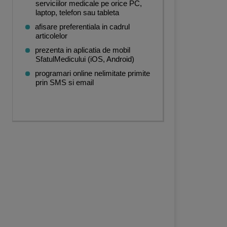
serviciilor medicale pe orice PC,
laptop, telefon sau tableta
afisare preferentiala in cadrul
articolelor
prezenta in aplicatia de mobil
SfatulMedicului (iOS, Android)
programari online nelimitate primite
prin SMS si email
dicina generala
,
Medicina muncii
,
Analize Medicale
,
Endocrinologie
,
Andrologie