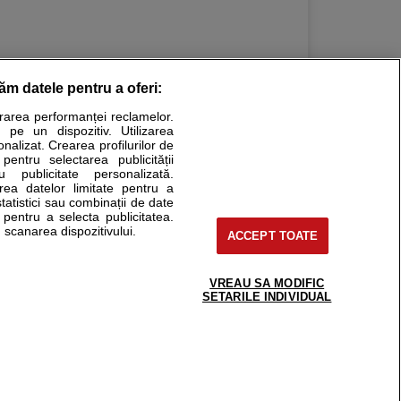
răm datele pentru a oferi:
urarea performanței reclamelor.
Stiri medicale
 pe un dispozitiv. Utilizarea
onalizat. Crearea profilurilor de
ucational. Ele nu pot substitui consultul medical direct si
 pentru selectarea publicității
u publicitate personalizată.
a consultati fie medicul Dvs., fie unul dintre medicii pe care
area datelor limitate pentru a
statistici sau combinații de date
e pentru a selecta publicitatea.
 scanarea dispozitivului.
ACCEPT TOATE
tru pacient
nici si cabinete
uta medic
VREAU SA MODIFIC
support@sfatulmedicului.ro
SETARILE INDIVIDUAL
reaba un medic
0374 109 268
deoConsult
ckmed - programari
dic