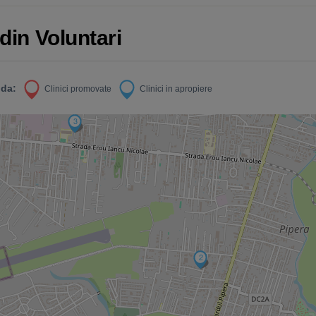
 din Voluntari
da:
Clinici promovate
Clinici in apropiere
3
2