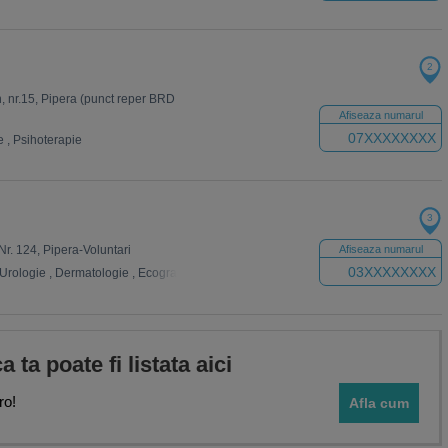
2
n, nr.15, Pipera (punct reper BRD
Afiseaza numarul
07XXXXXXXX
e
,
Psihoterapie
3
 Nr. 124, Pipera-Voluntari
Afiseaza numarul
03XXXXXXXX
Urologie
,
Dermatologie
,
Ecografie
,
Sexologie
,
Imagistica
,
Gastroenterologie
,
Me
ca ta poate fi listata aici
ro!
Afla cum