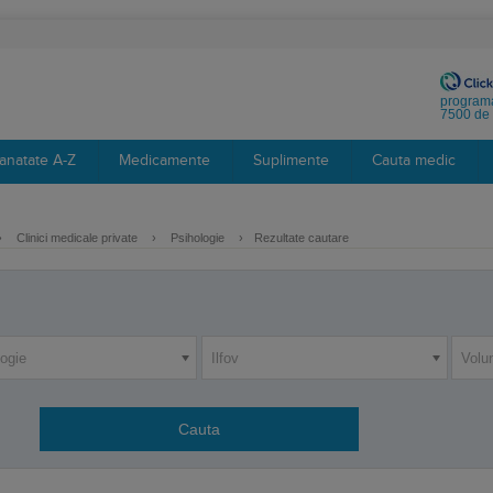
programa
7500 de 
anatate A-Z
Medicamente
Suplimente
Cauta medic
›
Clinici medicale private
›
Psihologie
›
Rezultate cautare
logie
Ilfov
Volun