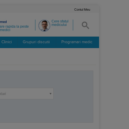
Contul Meu
Cere sfatul
medicului
re rapida la peste
medici
Clinici
Grupuri discutii
Programari medic
tari