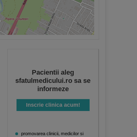
Pacientii aleg
sfatulmedicului.ro sa se
informeze
Inscrie clinica acum!
promovarea clinicii, medicilor si