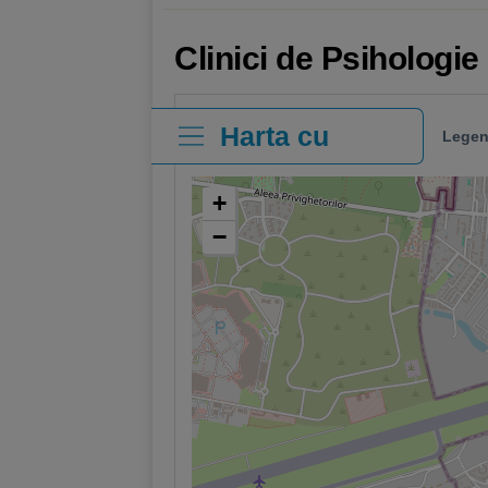
Clinici de Psihologie
Harta cu
Legen
clinici
+
−