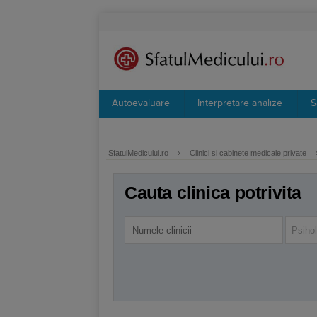
Autoevaluare
Interpretare analize
S
SfatulMedicului.ro
›
Clinici si cabinete medicale private
Cauta clinica potrivita
Psiho