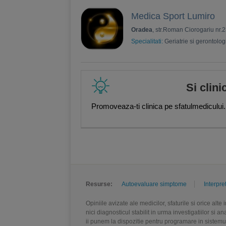
Medica Sport Lumiro
Oradea
, str.Roman Ciorogariu nr.23
Specialitati:
Geriatrie si gerontolog
Si clini
Promoveaza-ti clinica pe sfatulmedicului.
Resurse:
Autoevaluare simptome
Interpre
Opiniile avizate ale medicilor, sfaturile si orice alt
nici diagnosticul stabilit in urma investigatiilor si 
ii punem la dispozitie pentru programare in sistem