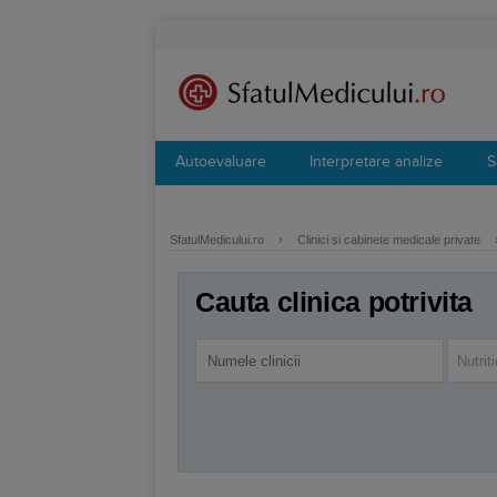
Autoevaluare
Interpretare analize
S
SfatulMedicului.ro
›
Clinici si cabinete medicale private
Cauta clinica potrivita
Nutrit