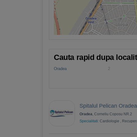
Cauta rapid dupa locali
Oradea
2
Spitalul Pelican Oradea
Oradea
, Corneliu Coposu NR.2
Specialitati:
Cardiologie
,
Recuper