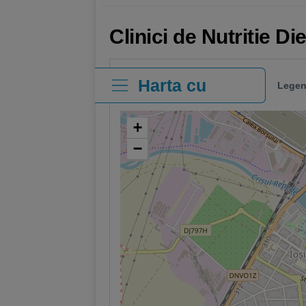
Clinici de Nutritie D
Harta cu
Legen
clinici
+
−