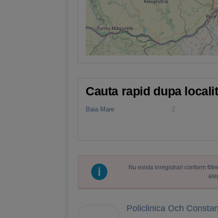
Cauta rapid dupa locali
Baia Mare
2
Nu exista inregistrari conform fil
ale
Policlinica Och Consta