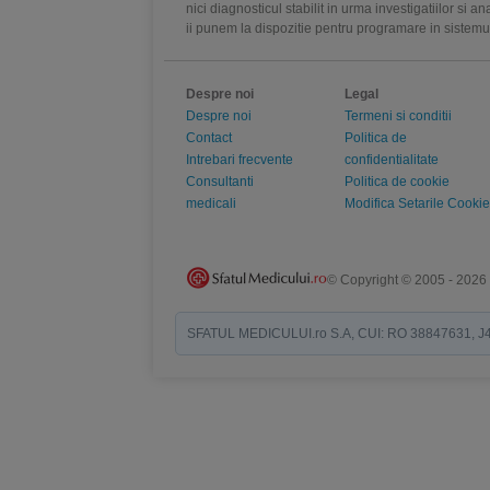
nici diagnosticul stabilit in urma investigatiilor si 
ii punem la dispozitie pentru programare in sistem
Despre noi
Legal
Despre noi
Termeni si conditii
Contact
Politica de
Intrebari frecvente
confidentialitate
Consultanti
Politica de cookie
medicali
Modifica Setarile Cookie
© Copyright © 2005 - 2026
SFATUL MEDICULUI.ro S.A, CUI: RO 38847631, J40/19