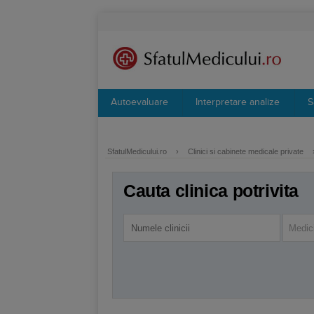
Autoevaluare
Interpretare analize
S
SfatulMedicului.ro
›
Clinici si cabinete medicale private
Cauta clinica potrivita
Medic