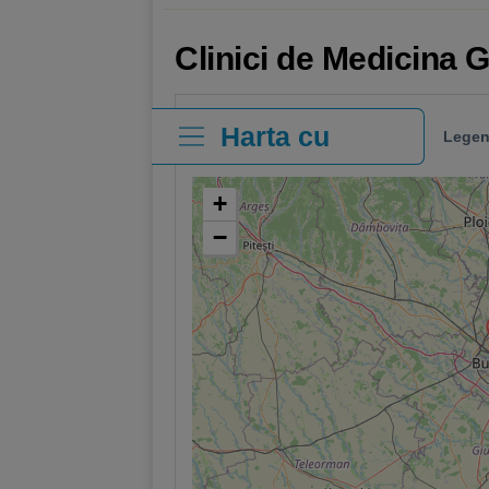
Clinici de Medicina 
Harta cu
Legen
clinici
+
−