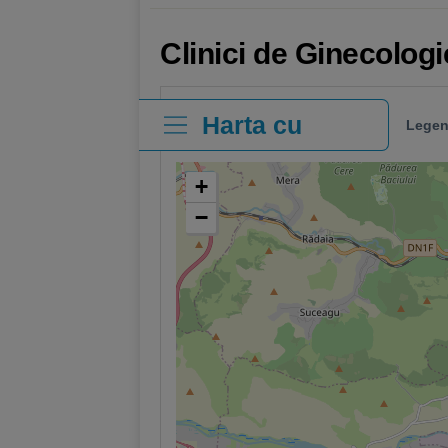
Clinici de Ginecolog
Harta cu
Legen
clinici
+
−