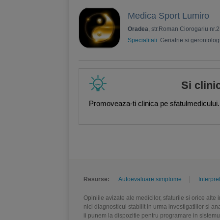
Medica Sport Lumiro
Oradea
, str.Roman Ciorogariu nr.23
Specialitati:
Geriatrie si gerontolog
Si clini
Promoveaza-ti clinica pe sfatulmedicului.
Resurse:
Autoevaluare simptome
Interpre
Opiniile avizate ale medicilor, sfaturile si orice alt
nici diagnosticul stabilit in urma investigatiilor si 
ii punem la dispozitie pentru programare in sistem