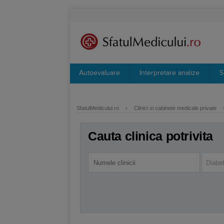
Autoevaluare
Interpretare analize
S
SfatulMedicului.ro
›
Clinici si cabinete medicale private
Cauta clinica potrivita
Diabet