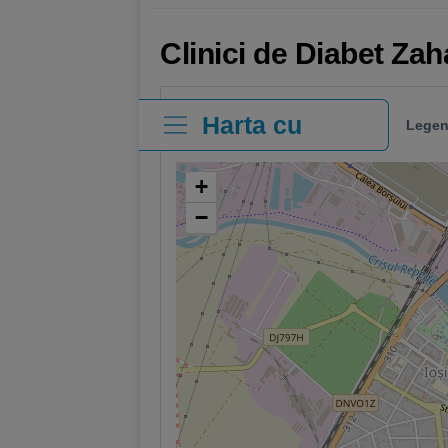
Clinici de Diabet Zah
Harta cu
Legen
clinici
+
−