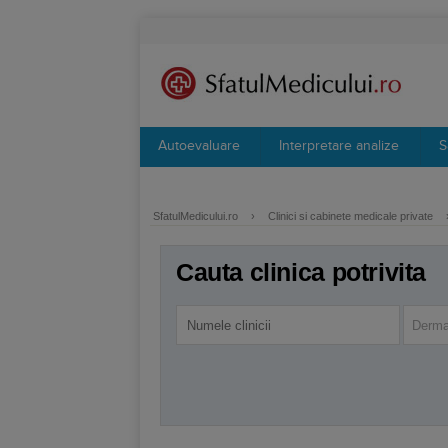
Autoevaluare
Interpretare analize
S
SfatulMedicului.ro
›
Clinici si cabinete medicale private
Cauta clinica potrivita
Derma