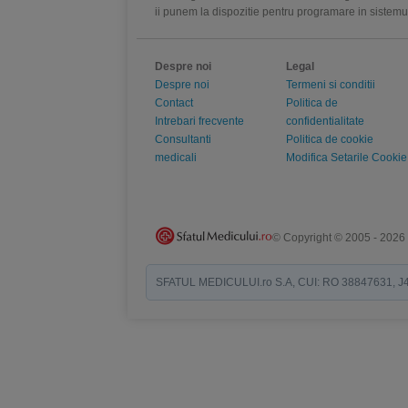
ii punem la dispozitie pentru programare in sistem
Despre noi
Legal
Despre noi
Termeni si conditii
Contact
Politica de
Intrebari frecvente
confidentialitate
Consultanti
Politica de cookie
medicali
Modifica Setarile Cookie
© Copyright © 2005 - 2026
SFATUL MEDICULUI.ro S.A, CUI: RO 38847631, J40/19