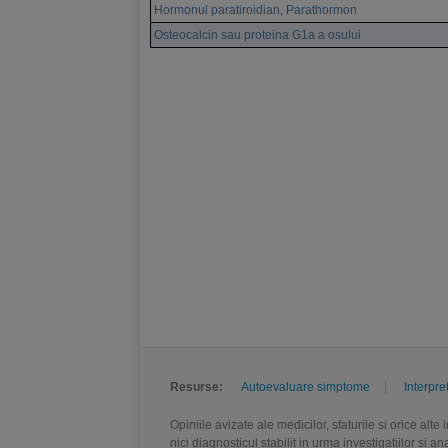
Hormonul paratiroidian, Parathormon
Osteocalcin sau proteina G1a a osului
Resurse:
Autoevaluare simptome
Interpre
Opiniile avizate ale medicilor, sfaturile si orice alt
nici diagnosticul stabilit in urma investigatiilor si 