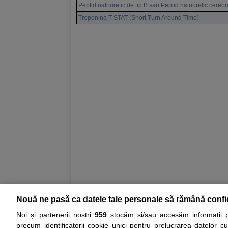
Peptid natriuretic de tip B sau Peptid natriuretic cereb
Troponina T STAT (Short Turn Around Time)
Nouă ne pasă ca datele tale personale să rămână confi
Resurse:
Autoevaluare simptome
Interpre
Noi și partenerii noștri
959
stocăm și/sau accesăm informații pe
precum identificatorii cookie unici pentru prelucrarea datelor c