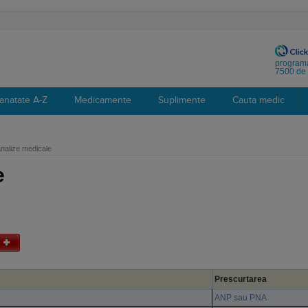
programa
7500 de 
anatate A-Z
Medicamente
Suplimente
Cauta medic
analize medicale
e
Prescurtarea
ANP sau PNA