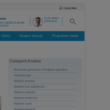
Contul Meu
Cere sfatul
medicului
re rapida la peste
medici
Clinici
Grupuri discutii
Programari medic
Categorii Analize
Biochimie generala si Proteine specifice
Hematologie
Markeri anemie
Markeri boli autoimune
Markeri cardiaci
Markeri endocrini
Markeri ososi
Markeri tumorali