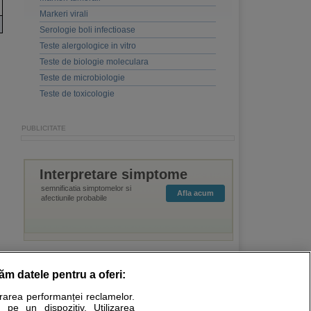
Markeri virali
Serologie boli infectioase
Teste alergologice in vitro
Teste de biologie moleculara
Teste de microbiologie
Teste de toxicologie
Interpretare simptome
semnificatia simptomelor si
Afla acum
afectiunile probabile
răm datele pentru a oferi:
Stiri medicale
urarea performanței reclamelor.
 pe un dispozitiv. Utilizarea