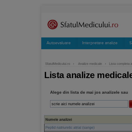
Autoevaluare
Interpretare analize
S
SfatulMedicului.ro
›
Analize medicale
›
Lista completa 
Lista analize medical
Alege din lista de mai jos analizele sau
Numele analizei
Peptid natriuretic atrial (sange)