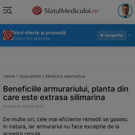
Vezi oferte și promoții
×
▶ GooglePlay
Direct din aplicație
›
›
Home
Specialitati
Medicina alternativa
Beneficiile armurariului, planta din
care este extrasa silimarina
Actualizat: 22 Iulie 2024
De multe ori, cele mai eficiente remedii se gasesc
in natura, iar armurariul nu face exceptie de la
aceasta regula.