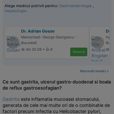
Alege medicul potrivit pentru:
Gastroenterologie
,
Hepatologie
.
Dr. Adrian Gosav
Dr. 
Memormed- George Georgescu -
Hype
Bucuresti
Bucu
📅 din 20.08 • 👍 9
📅 d
Rezervă
Mai multi medici >
Ce sunt gastrita, ulcerul gastro-duodenal si boala
de reflux gastroesofagian?
Gastrita
este inflamatia mucoasei stomacului,
generata de cele mai multe ori de o combinatie de
factori precum infectia cu Helicobacter pylori,