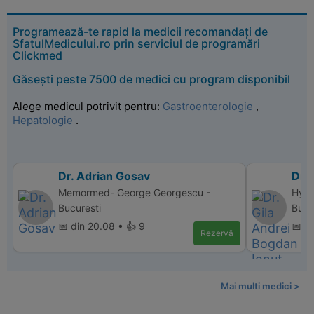
Programează-te rapid la medicii recomandați de
SfatulMedicului.ro prin serviciul de programări
Clickmed
Găsești peste 7500 de medici cu program disponibil
Alege medicul potrivit pentru:
Gastroenterologie
,
Hepatologie
.
Dr. Adrian Gosav
Dr. 
Memormed- George Georgescu -
Hype
Bucuresti
Bucu
📅 din 20.08 • 👍 9
📅 d
Rezervă
Mai multi medici >