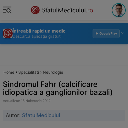
Întreabă rapid un medic
×
▶ GooglePlay
Descarcă aplicația gratuit
›
›
Home
Specialitati
Neurologie
Sindromul Fahr (calcificare
idiopatica a ganglionilor bazali)
Actualizat: 15 Noiembrie 2012
Autor:
SfatulMedicului