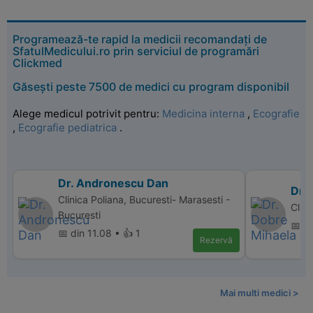
Programează-te rapid la medicii recomandați de
SfatulMedicului.ro prin serviciul de programări
Clickmed
Găsești peste 7500 de medici cu program disponibil
Alege medicul potrivit pentru:
Medicina interna
,
Ecografie
,
Ecografie pediatrica
.
Dr. Andronescu Dan
Dr.
Clinica Poliana, Bucuresti- Marasesti -
Clin
Bucuresti
📅 d
📅 din 11.08 • 👍 1
Rezervă
Mai multi medici >