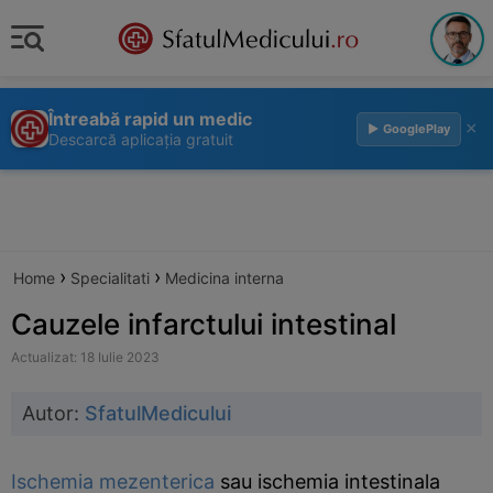
Întreabă rapid un medic
×
▶ GooglePlay
Descarcă aplicația gratuit
›
›
Home
Specialitati
Medicina interna
Cauzele infarctului intestinal
Actualizat: 18 Iulie 2023
Autor:
SfatulMedicului
Ischemia mezenterica
sau ischemia intestinala