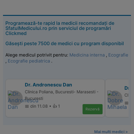
Programează-te rapid la medicii recomandați de
SfatulMedicului.ro prin serviciul de programări
Clickmed
Găsești peste 7500 de medici cu program disponibil
Alege medicul potrivit pentru:
Medicina interna
,
Ecografie
,
Ecografie pediatrica
.
Dr. Andronescu Dan
Dr.
Clinica Poliana, Bucuresti- Marasesti -
Clin
Bucuresti
📅 d
📅 din 11.08 • 👍 1
Rezervă
Mai multi medici >