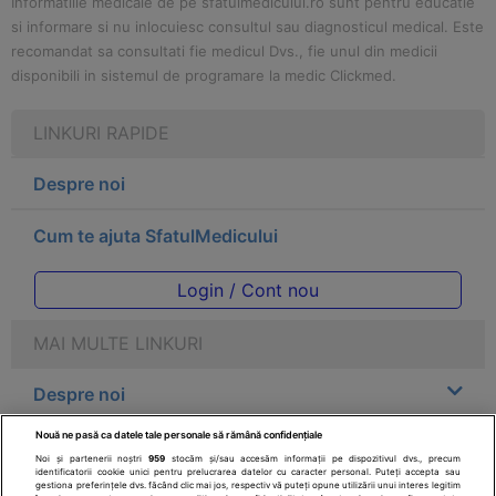
Informatiile medicale de pe sfatulmedicului.ro sunt pentru educatie
si informare si nu inlocuiesc consultul sau diagnosticul medical. Este
recomandat sa consultati fie medicul Dvs., fie unul din medicii
disponibili in sistemul de programare la medic Clickmed.
LINKURI RAPIDE
Despre noi
Cum te ajuta SfatulMedicului
Login / Cont nou
MAI MULTE LINKURI
Despre noi
Nouă ne pasă ca datele tale personale să rămână confidențiale
Legal
Noi și partenerii noștri
959
stocăm și/sau accesăm informații pe dispozitivul dvs., precum
identificatorii cookie unici pentru prelucrarea datelor cu caracter personal. Puteți accepta sau
gestiona preferințele dvs. făcând clic mai jos, respectiv vă puteți opune utilizării unui interes legitim