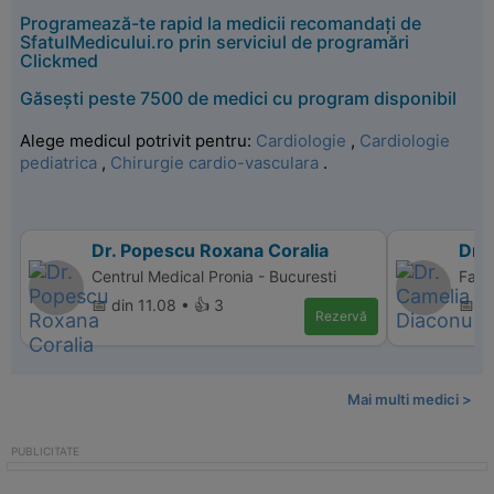
Programează-te rapid la medicii recomandați de
SfatulMedicului.ro prin serviciul de programări
Clickmed
Găsești peste 7500 de medici cu program disponibil
Alege medicul potrivit pentru:
Cardiologie
,
Cardiologie
pediatrica
,
Chirurgie cardio-vasculara
.
Dr. Popescu Roxana Coralia
Dr.
Centrul Medical Pronia - Bucuresti
Famil
📅 din 11.08 • 👍 3
📅 di
Rezervă
Mai multi medici >