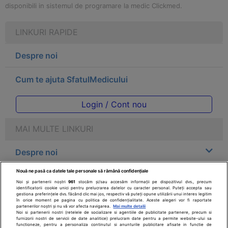
disponibili in sistemul de programare la medic Clickmed.
LINKURI RAPIDE
Despre noi
Cum te ajuta SfatulMedicului
Login / Cont nou
MAI MULTE LINKURI
Despre noi
Nouă ne pasă ca datele tale personale să rămână confidențiale
Legal
Noi și partenerii noștri
961
stocăm și/sau accesăm informații pe dispozitivul dvs., precum
identificatorii cookie unici pentru prelucrarea datelor cu caracter personal. Puteți accepta sau
gestiona preferințele dvs. făcând clic mai jos, respectiv vă puteți opune utilizării unui interes legitim
Drepturile consumatorului
în orice moment pe pagina cu politica de confidențialitate. Aceste alegeri vor fi raportate
partenerilor noștri și nu vă vor afecta navigarea.
Mai multe detalii
Noi si partenerii nostri (retelele de socializare si agentiile de publicitate partenere, precum si
furnizorii nostri de servicii de date analitice) prelucram date pentru a permite website-ului sa
Parteneri
functioneze, pentru a personaliza continutul si anunturile publicitare afisate in functie de