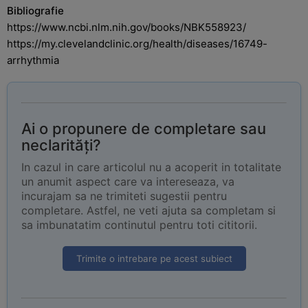
Bibliografie
https://www.ncbi.nlm.nih.gov/books/NBK558923/
https://my.clevelandclinic.org/health/diseases/16749-
arrhythmia
Ai o propunere de completare sau
neclarități?
In cazul in care articolul nu a acoperit in totalitate
un anumit aspect care va intereseaza, va
incurajam sa ne trimiteti sugestii pentru
completare. Astfel, ne veti ajuta sa completam si
sa imbunatatim continutul pentru toti cititorii.
Trimite o intrebare pe acest subiect