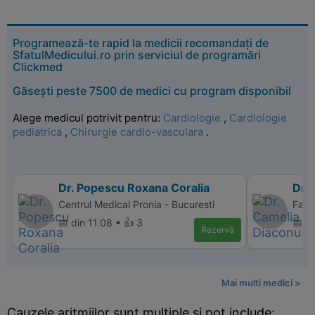
Programează-te rapid la medicii recomandați de
SfatulMedicului.ro prin serviciul de programări
Clickmed
Găsești peste 7500 de medici cu program disponibil
Alege medicul potrivit pentru:
Cardiologie
,
Cardiologie
pediatrica
,
Chirurgie cardio-vasculara
.
Dr. Popescu Roxana Coralia
Dr.
Centrul Medical Pronia - Bucuresti
Famil
📅 din 11.08 • 👍 3
📅 di
Rezervă
Mai multi medici >
Cauzele aritmiilor sunt multiple si pot include: