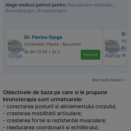
Alege medicul potrivit pentru:
Recuperare medicala
,
Reumatologie
,
Kinetoterapie
.
Dr.
Dr. Florina Ojoga
Kinet
Ortokinetic Pipera - Bucuresti
Bucu
📅 din 12.08 • 👍 2
Rezervă
📅 di
Mai multi medici >
Obiectivele de baza pe care si le propune
kinetoterapia sunt urmatoarele:
- corectarea posturii si aliniamentului corpului;
- cresterea mobilitatii articulare;
- cresterea fortei si rezistentei musculare;
- reeducarea coordonarii si echilibrului;