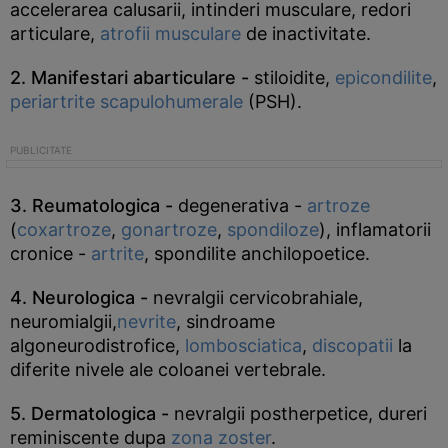
accelerarea calusarii, intinderi musculare, redori
articulare,
atrofii musculare
de inactivitate.
2. Manifestari abarticulare -
stiloidite,
epicondilite
,
periartrite scapulohumerale
(PSH).
3. Reumatologica -
degenerativa -
artroze
(
coxartroze
,
gonartroze
,
spondiloze
), inflamatorii
cronice -
artrite
, spondilite anchilopoetice.
4. Neurologica -
nevralgii cervicobrahiale,
neuromialgii,
nevrite
, sindroame
algoneurodistrofice,
lombosciatica
,
discopatii
la
diferite nivele ale coloanei vertebrale.
5. Dermatologica -
nevralgii postherpetice, dureri
reminiscente dupa
zona zoster
.