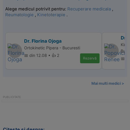
Alege medicul potrivit pentru:
Recuperare medicala
,
Reumatologie
,
Kinetoterapie
.
Dr.
Dr. Florina Ojoga
Kinet
Ortokinetic Pipera - Bucuresti
Bucu
📅 din 12.08 • 👍 2
Rezervă
📅 di
Mai multi medici >
Citeste si despre: