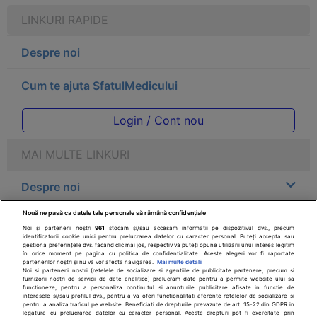
LINKURI RAPIDE
Despre noi
Cum te ajuta SfatulMedicului
Login / Cont nou
MAI MULTE LINKURI
Despre noi
Nouă ne pasă ca datele tale personale să rămână confidențiale
Legal
Noi și partenerii noștri
961
stocăm și/sau accesăm informații pe dispozitivul dvs., precum
identificatorii cookie unici pentru prelucrarea datelor cu caracter personal. Puteți accepta sau
gestiona preferințele dvs. făcând clic mai jos, respectiv vă puteți opune utilizării unui interes legitim
Drepturile consumatorului
în orice moment pe pagina cu politica de confidențialitate. Aceste alegeri vor fi raportate
partenerilor noștri și nu vă vor afecta navigarea.
Mai multe detalii
Noi si partenerii nostri (retelele de socializare si agentiile de publicitate partenere, precum si
furnizorii nostri de servicii de date analitice) prelucram date pentru a permite website-ului sa
Parteneri
functioneze, pentru a personaliza continutul si anunturile publicitare afisate in functie de
interesele si/sau profilul dvs., pentru a va oferi functionalitati aferente retelelor de socializare si
pentru a analiza traficul pe website. Beneficiati de drepturile prevazute de art. 15-22 din GDPR in
legatura cu prelucrarea datelor cu caracter personal. Aceste drepturi pot fi exercitate prin