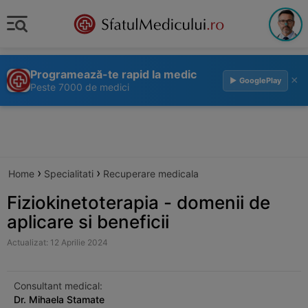
Programează-te rapid la medic
×
▶ GooglePlay
Peste 7000 de medici
›
›
Home
Specialitati
Recuperare medicala
Fiziokinetoterapia - domenii de
aplicare si beneficii
Actualizat: 12 Aprilie 2024
Consultant medical:
Dr. Mihaela Stamate