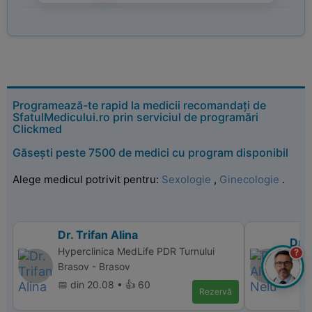
Programează-te rapid la medicii recomandați de
SfatulMedicului.ro prin serviciul de programări
Clickmed
Găsești peste 7500 de medici cu program disponibil
Alege medicul potrivit pentru:
Sexologie
,
Ginecologie
.
Dr. Trifan Alina
Dr. 
Hyperclinica MedLife PDR Turnului
?
Hype
Brasov - Brasov
📅 di
📅 din 20.08 • 👍 60
Rezervă