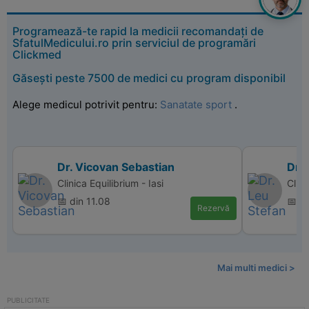
Programează-te rapid la medicii recomandați de
SfatulMedicului.ro prin serviciul de programări
Clickmed
Găsești peste 7500 de medici cu program disponibil
Alege medicul potrivit pentru:
Sanatate sport
.
Dr. Vicovan Sebastian
Dr. 
Clinica Equilibrium - Iasi
Clin
📅 din 11.08
📅 d
Rezervă
Mai multi medici >