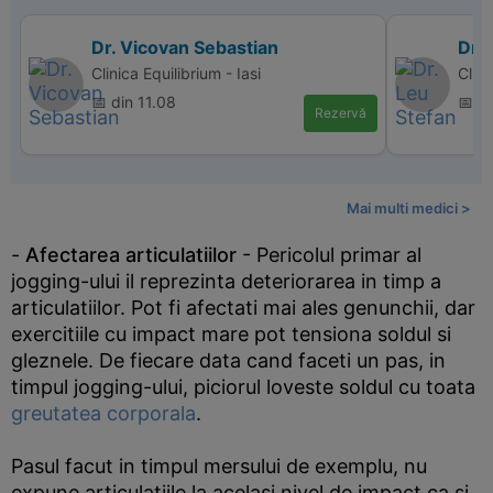
Dr. Vicovan Sebastian
Dr. 
Clinica Equilibrium - Iasi
Clin
📅 din 11.08
📅 d
Rezervă
Mai multi medici >
-
Afectarea articulatiilor
- Pericolul primar al
jogging-ului il reprezinta deteriorarea in timp a
articulatiilor. Pot fi afectati mai ales genunchii, dar
exercitiile cu impact mare pot tensiona soldul si
gleznele. De fiecare data cand faceti un pas, in
timpul jogging-ului, piciorul loveste soldul cu toata
greutatea corporala
.
Pasul facut in timpul mersului de exemplu, nu
expune articulatiile la acelasi nivel de impact ca si