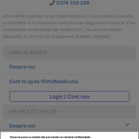
0374 109 268
Informatiile medicale de pe sfatulmedicului.ro sunt pentru educatie
si informare si nu inlocuiesc consultul sau diagnosticul medical. Este
recomandat sa consultati fie medicul Dvs., fie unul din medicii
disponibili in sistemul de programare la medic Clickmed.
LINKURI RAPIDE
Despre noi
Cum te ajuta SfatulMedicului
Login / Cont nou
MAI MULTE LINKURI
Despre noi
Nouă ne pasă ca datele tale personale să rămână confidențiale