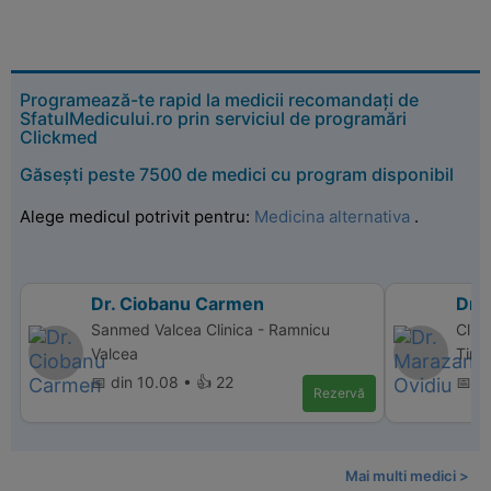
Programează-te rapid la medicii recomandați de
SfatulMedicului.ro prin serviciul de programări
Clickmed
Găsești peste 7500 de medici cu program disponibil
Alege medicul potrivit pentru:
Medicina alternativa
.
Dr. Ciobanu Carmen
Dr.
Sanmed Valcea Clinica - Ramnicu
Clin
Valcea
Timi
📅 din 10.08 • 👍 22
📅 d
Rezervă
Mai multi medici >