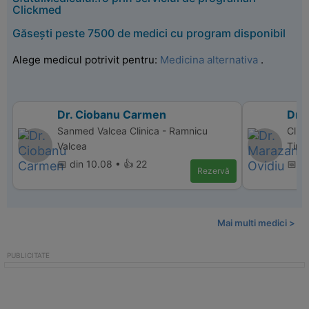
Clickmed
Găsești peste 7500 de medici cu program disponibil
Alege medicul potrivit pentru:
Medicina alternativa
.
Dr. Ciobanu Carmen
Dr.
Sanmed Valcea Clinica - Ramnicu
Clin
Valcea
Timi
📅 din 10.08 • 👍 22
📅 d
Rezervă
Mai multi medici >