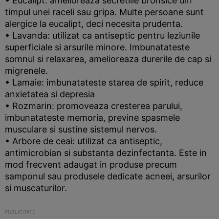
• Eucalipt: amelioreaza secretiile bronsice din
timpul unei raceli sau gripa. Multe persoane sunt
alergice la eucalipt, deci necesita prudenta.
• Lavanda: utilizat ca antiseptic pentru leziunile
superficiale si arsurile minore. Imbunatateste
somnul si relaxarea, amelioreaza durerile de cap si
migrenele.
• Lamaie: imbunatateste starea de spirit, reduce
anxietatea si depresia
• Rozmarin: promoveaza cresterea parului,
imbunatateste memoria, previne spasmele
musculare si sustine sistemul nervos.
• Arbore de ceai: utilizat ca antiseptic,
antimicrobian si substanta dezinfectanta. Este in
mod frecvent adaugat in produse precum
samponul sau produsele dedicate acneei, arsurilor
si muscaturilor.