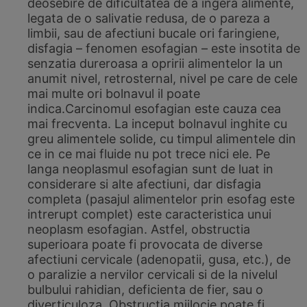
deosebire de dificultatea de a ingera alimente,
legata de o salivatie redusa, de o pareza a
limbii, sau de afectiuni bucale ori faringiene,
disfagia – fenomen esofagian – este insotita de
senzatia dureroasa a opririi alimentelor la un
anumit nivel, retrosternal, nivel pe care de cele
mai multe ori bolnavul il poate
indica.Carcinomul esofagian este cauza cea
mai frecventa. La inceput bolnavul inghite cu
greu alimentele solide, cu timpul alimentele din
ce in ce mai fluide nu pot trece nici ele. Pe
langa neoplasmul esofagian sunt de luat in
considerare si alte afectiuni, dar disfagia
completa (pasajul alimentelor prin esofag este
intrerupt complet) este caracteristica unui
neoplasm esofagian. Astfel, obstructia
superioara poate fi provocata de diverse
afectiuni cervicale (adenopatii, gusa, etc.), de
o paralizie a nervilor cervicali si de la nivelul
bulbului rahidian, deficienta de fier, sau o
diverticuloza. Obstructia mijlocie poate fi