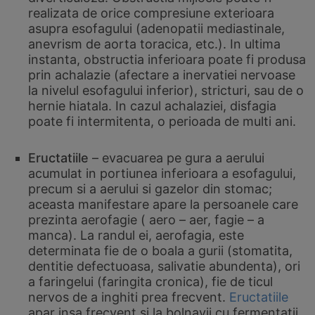
realizata de orice compresiune exterioara
asupra esofagului (adenopatii mediastinale,
anevrism de aorta toracica, etc.). In ultima
instanta, obstructia inferioara poate fi produsa
prin achalazie (afectare a inervatiei nervoase
la nivelul esofagului inferior), stricturi, sau de o
hernie hiatala. In cazul achalaziei, disfagia
poate fi intermitenta, o perioada de multi ani.
Eructatiile
– evacuarea pe gura a aerului
acumulat in portiunea inferioara a esofagului,
precum si a aerului si gazelor din stomac;
aceasta manifestare apare la persoanele care
prezinta aerofagie ( aero – aer, fagie – a
manca). La randul ei, aerofagia, este
determinata fie de o boala a gurii (stomatita,
dentitie defectuoasa, salivatie abundenta), ori
a faringelui (faringita cronica), fie de ticul
nervos de a inghiti prea frecvent.
Eructatiile
apar insa frecvent si la bolnavii cu fermentatii