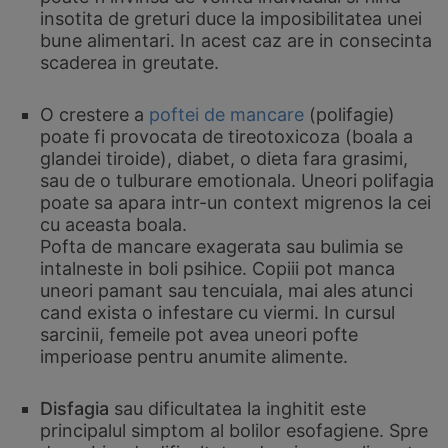
insotita de greturi duce la imposibilitatea unei
bune alimentari. In acest caz are in consecinta
scaderea in greutate.
O crestere a
poftei de mancare
(polifagie)
poate fi provocata de tireotoxicoza (boala a
glandei tiroide), diabet, o dieta fara grasimi,
sau de o tulburare emotionala. Uneori polifagia
poate sa apara intr-un context migrenos la cei
cu aceasta boala.
Pofta de mancare exagerata sau bulimia se
intalneste in boli psihice. Copiii pot manca
uneori pamant sau tencuiala, mai ales atunci
cand exista o infestare cu viermi. In cursul
sarcinii, femeile pot avea uneori pofte
imperioase pentru anumite alimente.
Disfagia
sau dificultatea la inghitit este
principalul simptom al bolilor esofagiene. Spre