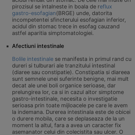
pirozisul se intalneste in boala de r
eflux
gastro-esofagian
(BRGE) unde, datorita
incompetentei sfincterului esofagian inferior,
acidul din stomac trece in esofag cauzand
astfel aparitia simptomatologiei.
Afectiuni intestinale
Bolile intestinale
se manifesta in primul rand cu
dureri si tulburari ale tranzitului intestinal
(diaree sau constipatie). Constipatia si diareea
sunt semnele unei suferinte benigne, mai mult
decat ale unei boli organice serioase, dar
prelungirea lor, ca si in cazul altor simptome
gastro-intestinale, necesita o investigatie
serioasa prin toate mijloacele pe care le avem
la indemana. Durerea intestinala este de obicei
o durere mobila, care se deplaseaza de la un
moment la altul, fara a avea un caracter fix
asemanator celui din colecistita sau ulcer. O