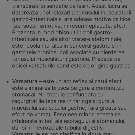
transpiratii si senzatie de lesin. Acest lucru se
datoreaza unei relaxari a tonusului musculaturii
gastro-intestinale si are adesea motive psihice
(ex. socuri emotive, mirosuri neplacute, etc.).
Prezenta in mod obisnuit in boli gastro-
intestinale sau ale altor viscere abdominale,
este rebela mai ales in cancerul gastric si in
gastritele cronice, boli asociate cu pierderea
tonusului musculaturii gastrice. Preceda de
obicei varsaturile cand este de origine gastrica.
Varsatura
– este un act reflex al carui efect
este eliminarea brusca pe gura a continutului
stomacal. Nu trebuie confundata cu
regurgitatiile (sosirea in faringe si gura a
mucusului sau sucului gastric, fara greata sau
efort de voma). Fenomen minor, acesta se
intalneste in boli ale esofagului si stomacului,
dar si in nevroze ale tubului digestiv.
Varsaturile se pot clasifica in doua mari