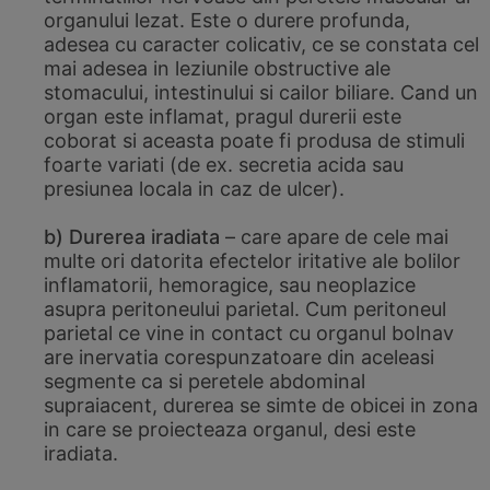
organului lezat. Este o durere profunda,
adesea cu caracter colicativ, ce se constata cel
mai adesea in leziunile obstructive ale
stomacului, intestinului si cailor biliare. Cand un
organ este inflamat, pragul durerii este
coborat si aceasta poate fi produsa de stimuli
foarte variati (de ex. secretia acida sau
presiunea locala in caz de ulcer).
b) Durerea iradiata
– care apare de cele mai
multe ori datorita efectelor iritative ale bolilor
inflamatorii, hemoragice, sau neoplazice
asupra peritoneului parietal. Cum peritoneul
parietal ce vine in contact cu organul bolnav
are inervatia corespunzatoare din aceleasi
segmente ca si peretele abdominal
supraiacent, durerea se simte de obicei in zona
in care se proiecteaza organul, desi este
iradiata.