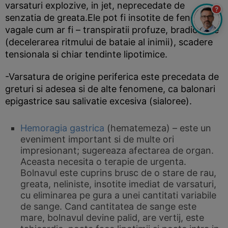
varsaturi explozive, in jet, neprecedate de
?
senzatia de greata.Ele pot fi insotite de fenomene
vagale cum ar fi – transpiratii profuze, bradicardie
(decelerarea ritmului de bataie al inimii), scadere
tensionala si chiar tendinte lipotimice.
-Varsatura de origine periferica este precedata de
greturi si adesea si de alte fenomene, ca balonari
epigastrice sau salivatie excesiva (sialoree).
Hemoragia gastrica
(hematemeza) – este un
eveniment important si de multe ori
impresionant; sugereaza afectarea de organ.
Aceasta necesita o terapie de urgenta.
Bolnavul este cuprins brusc de o stare de rau,
greata, neliniste, insotite imediat de varsaturi,
cu eliminarea pe gura a unei cantitati variabile
de sange. Cand cantitatea de sange este
mare, bolnavul devine palid, are vertij, este