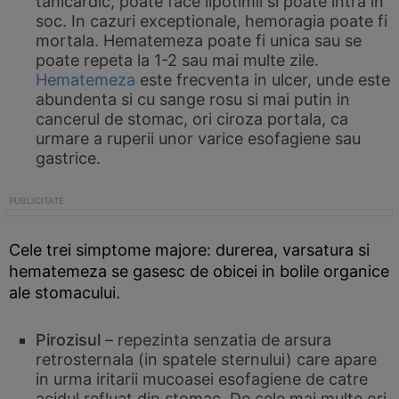
tahicardic, poate face lipotimii si poate intra in
soc. In cazuri exceptionale, hemoragia poate fi
mortala. Hematemeza poate fi unica sau se
poate repeta la 1-2 sau mai multe zile.
Hematemeza
este frecventa in ulcer, unde este
abundenta si cu sange rosu si mai putin in
cancerul de stomac, ori ciroza portala, ca
urmare a ruperii unor varice esofagiene sau
gastrice.
Cele trei simptome majore: durerea, varsatura si
hematemeza se gasesc de obicei in bolile organice
ale stomacului.
Pirozisul
– repezinta senzatia de arsura
retrosternala (in spatele sternului) care apare
in urma iritarii mucoasei esofagiene de catre
acidul refluat din stomac. De cele mai multe ori