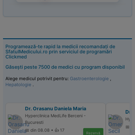
Programează-te rapid la medicii recomandați de
SfatulMedicului.ro prin serviciul de programări
Clickmed
Găsești peste 7500 de medici cu program disponibil
Alege medicul potrivit pentru:
Gastroenterologie
,
Hepatologie
.
Dr. Orasanu Daniela Maria
Dr.
Hyperclinica MedLife Berceni -
Hype
Bucuresti
📅 d
📅 din 08.08 • 👍 17
Rezervă