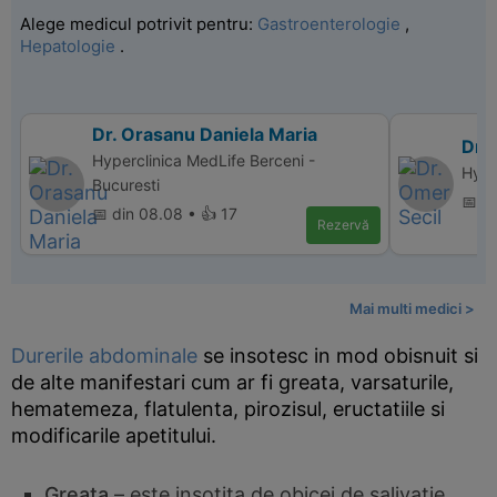
Alege medicul potrivit pentru:
Gastroenterologie
,
Hepatologie
.
Dr. Orasanu Daniela Maria
Dr.
Hyperclinica MedLife Berceni -
Hype
Bucuresti
📅 d
📅 din 08.08 • 👍 17
Rezervă
Mai multi medici >
Durerile abdominale
se insotesc in mod obisnuit si
de alte manifestari cum ar fi greata, varsaturile,
hematemeza, flatulenta, pirozisul, eructatiile si
modificarile apetitului.
Greata
– este insotita de obicei de salivatie,