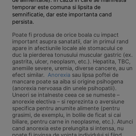
temporar este comuna si lipsita de
semnificatie, dar este importanta cand
persista.
Poate fi produsa de orice boala cu impact
important asupra sanatatii, dar in primul rand
apare in afectiunile locale ale stomacului ce
duc la pierderea tonusului muscular gastric (ex.
gastrita, ulcer, neoplasm, etc.). Hepatita, TBC,
anemiile severe, uremia, diverse cancere, au un
efect similar.
Anorexia
sau lipsa poftei de
mancare poate sa aiba si origine psihogena
(anorexia nervoasa din unele psihopatii).
Uneori se intalneste ceea ce se numeste –
anorexie electiva – si reprezinta o aversiune
specifica pentru anumite alimente (pentru
grasimi, de exemplu, in bolile de ficat si cai
biliare, pentru carne in neoplasme, etc.). Atunci
cand anorexia este prelungita si intensa, nu
poate fi invinsa de vointa individului si fiind