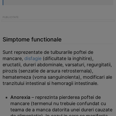
Simptome functionale
Sunt reprezentate de tulburarile poftei de
mancare,
disfagie
(dificultate la inghitire),
eructatii, dureri abdominale, varsaturi, regurgitatii,
pirozis (senzatie de arsura retrosternala),
hematemeza (voma sanguinolenta), modificari ale
tranzitului intestinal si hemoragii intestinale.
Anorexia
– reprezinta pierderea poftei de
mancare (termenul nu trebuie confundat cu
teama de a manca datorita unei dureri cauzate
de alimentatie). In cazul in care se manifesta